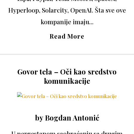
Hyperloop, Solarcity, OpenAI. Šta sve ove
kompanije imaju...
Read More
Govor tela – Oči kao sredstvo
komunikacije
by
Bogdan Antonić
U neprestanom saobraćanju sa drugim