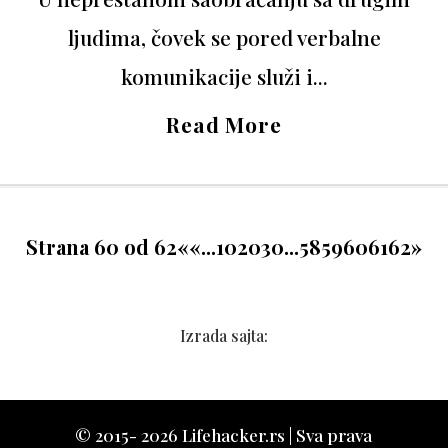
ljudima, čovek se pored verbalne
komunikacije služi i...
Read More
Strana 60 od 62
«
«
...
10
20
30
...
58
59
60
61
62
»
Izrada sajta:
© 2015- 2026 Lifehacker.rs | Sva prava