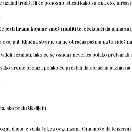
se uzalud trudiš. Ili će ponosno isticati kako su oni, eto, mršav
.
 će
jesti hranu koju ne smeš
i
nuditi te
, očekujući da njima za 
 ovaj put. Ključna stvar je da ne obraćaš pažnju na to i ideš n
videli rezultati, tako će se osuda i neverica polako pretvarati 
Kako vreme prolazi, polako će prestati da obraćaju pažnju na 
.
ta, ako prekršiš dijetu
zna dijeta je veliki šok za organizam. Ona može da te iscrpi i f