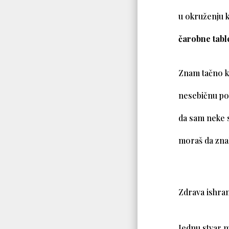
u okruženju ko
čarobne tabl
Znam tačno ka
nesebičnu podr
da sam neke 
moraš da zna
Zdrava ishra
Jednu stvar 