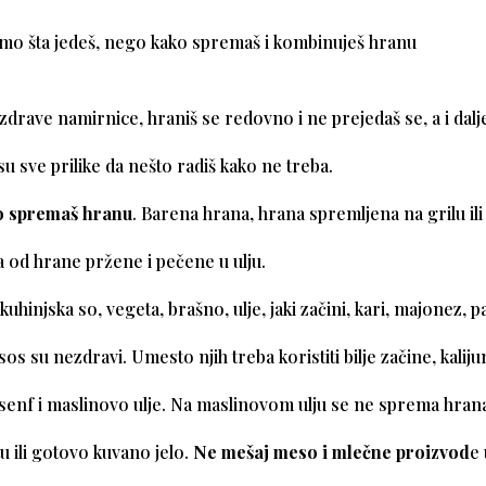
amo šta jedeš, nego kako spremaš i kombinuješ hranu
 zdrave namirnice, hraniš se redovno i ne prejedaš se, a i dalj
su sve prilike da nešto radiš kako ne treba.
o spremaš hranu
. Barena hrana, hrana spremljena na grilu il
ja od hrane pržene i pečene u ulju.
kuhinjska so, vegeta, brašno, ulje, jaki začini, kari, majonez, p
sos su nezdravi. Umesto njih treba koristiti bilje začine, kalij
senf i maslinovo ulje. Na maslinovom ulju se ne sprema hran
tu ili gotovo kuvano jelo.
Ne mešaj meso i mlečne proizvod
e