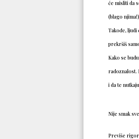
će misliti da 
(blago njima!)
Takođe, ljudi
prekršiš samo
Kako se budu 
radoznalost. 
i da te nutkaju
Nije smak sve
Previše rigoro