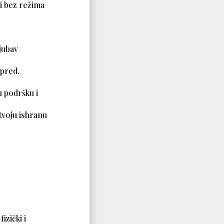
i i bez režima
ljubav
apred.
u podršku i
tvoju ishranu
izički i