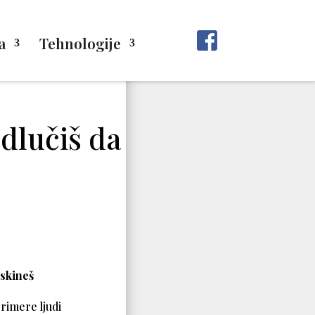
a
Tehnologije
dlučiš da
a
skineš
primere ljudi