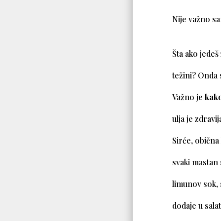
Nije važno s
Šta ako jedeš
težini? Onda 
Važno je
kak
ulja je zdravi
Sirće, obična 
svaki mastan 
limunov sok, 
dodaje u sala