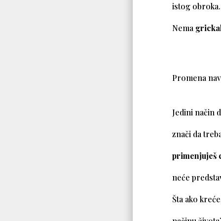
istog obroka.
Nema
gricka
Promena navi
Jedini način 
znači da treb
primenjuješ 
neće predstav
Šta ako krećeš
načinu života