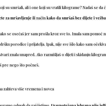
ji su smršali, ali i one koji su vratili kilograme? Nadaš se da će
ete za mršavljenje
ili način
kako da smršaš bez dijete i vežb
ko se osećaš jer sam prošla kroz sve to. Imala sam pomoć nu
šku porodice i prijatelja. Ipak, nije sve išlo kako sam očekival
stvari znala unapred.
A
ko razmišljaš o dijeti i skidanju kilogra
š pre nego što počneš.
na zahteva više vremena i novca
moramo odmah da raščistimo.
Uravnotežena ishrana nije jeft