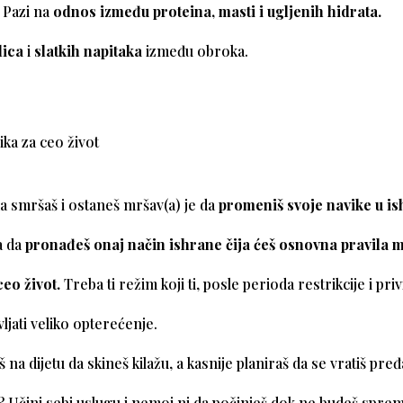
 Pazi na
odnos između proteina, masti i ugljenih hidrata.
lica
i
slatkih napitaka
između obroka.
ka za ceo život
da smršaš i ostaneš mršav(a) je da
promeniš svoje navike u is
a da
pronađeš onaj način ishrane čija ćeš osnovna pravila 
ceo život.
Treba ti režim koji ti, posle perioda restrikcije i pri
ljati veliko opterećenje.
 na dijetu da skineš kilažu, a kasnije planiraš da se vratiš pr
? Učini sebi uslugu i nemoj ni da počinješ dok ne budeš spre