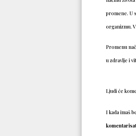
promene. U s
organizmu. Vr
Promenu nači
u zdravlje i v
Ljudi će kome
I kada imaš be
komentarisat