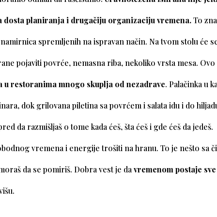
dosta planiranja i drugačiju organizaciju vremena.
To zna
namirnica spremljenih na ispravan način. Na tvom stolu će 
hrane pojaviti povrće, nemasna riba, nekoliko vrsta mesa. Ovo n
a u restoranima mnogo skuplja od nezadrave
. Palačinka u k
nara, dok grilovana piletina sa povrćem i salata idu i do hilja
red da razmišljaš o tome kada ćeš, šta ćeš i gde ćeš da jedeš.
obodnog vremena i energije trošiti na hranu. To je nešto sa 
moraš da se pomiriš. Dobra vest je da
vremenom postaje sve
višu.