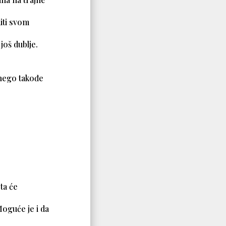
iti svom
još dublje.
 nego takođe
eta će
Moguće je i da