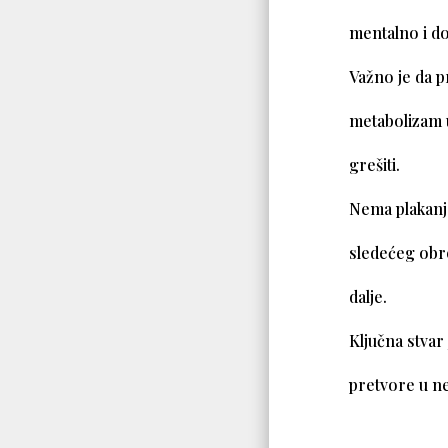
mentalno i do
Važno je da p
metabolizam 
grešiti.
Nema plakanja
sledećeg obro
dalje.
Ključna stvar
pretvore u ne