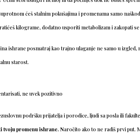
uprotnom ćeš stalnim pokušajima i promenama samo naškod
atićeš kilograme, dodatno usporiti metabolizam i zakopati se 
na ishrane posmatraj kao trajno ulaganje ne samo u izgled,
italnu starost.
ntarisati, ne uvek pozitivno
zuslovnu podršku prijatelja i porodice, ljudi sa posla ili fakult
i tvoju promenu ishrane. N
aročito ako to ne radiš prvi put. 