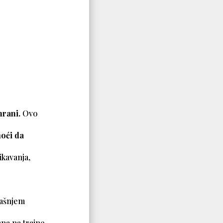
hrani.
Ovo
moći da
vikavanja,
eđašnjem
mna na trajne