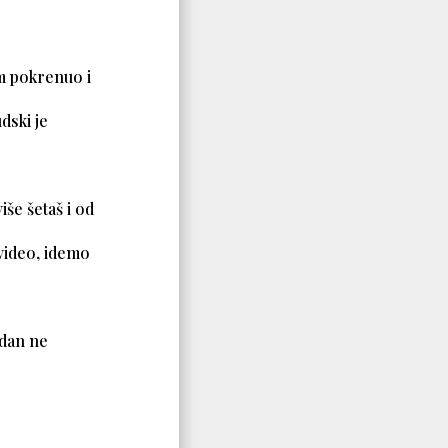
am pokrenuo i
udski je
še šetaš i od
 video, idemo
 dan ne