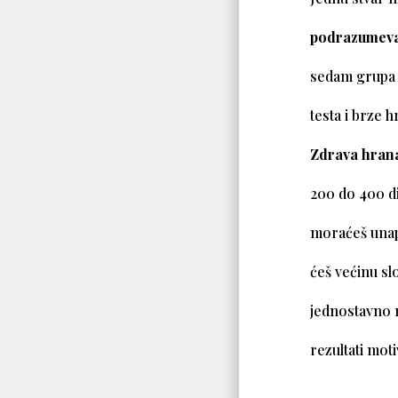
podrazumeva 
sedam grupa 
testa i brze 
Zdrava hran
200 do 400 di
moraćeš
unap
ćeš većinu sl
jednostavno 
rezultati moti