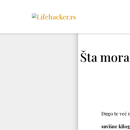
Šta mora
Dugo te već
suvišne kilo