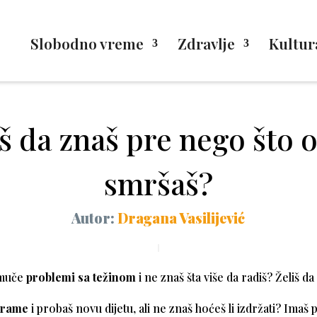
Slobodno vreme
Zdravlje
Kultur
š da znaš pre nego što o
smršaš?
Autor:
Dragana Vasilijević
 muče
problemi sa težinom
i ne znaš šta više da radiš? Želiš d
grame
i probaš novu dijetu, ali ne znaš hoćeš li izdržati? Imaš 