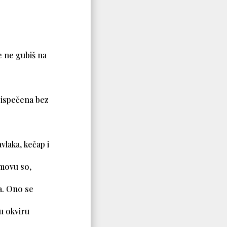
e ne gubiš na
i ispečena bez
avlaka, kečap i
umovu so,
a. Ono se
 u okviru