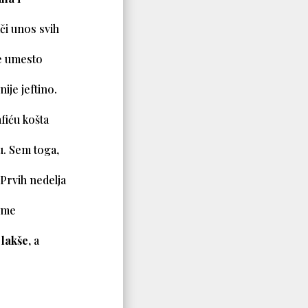
či
unos svih
se umesto
ije jeftino.
afiću košta
du. Sem toga,
 Prvih nedelja
čime
 lakše
, a