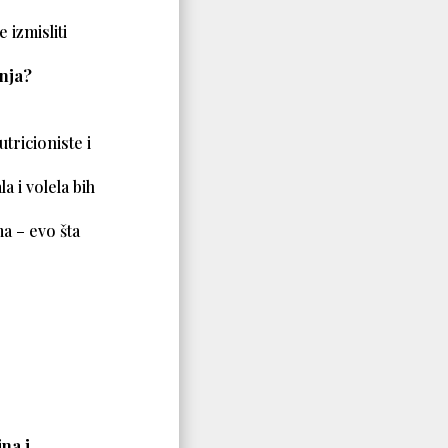
 izmisliti
anja?
tricioniste i
a i volela bih
ma – evo šta
ina i