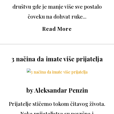
društvu gde je manje više sve postalo
čoveku na dohvat ruke...
Read More
3 načina da imate više prijatelja
by
Aleksandar Penzin
Prijatelje stičemo tokom čitavog života.
Neka prijateljstva su površna i