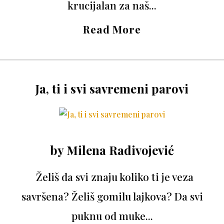
krucijalan za naš...
Read More
Ja, ti i svi savremeni parovi
by
Milena Radivojević
Želiš da svi znaju koliko ti je veza
savršena? Želiš gomilu lajkova? Da svi
puknu od muke...