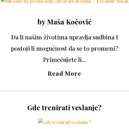
by
Maša Kočović
Da li našim životima upravlja sudbina I
postoji li mogućnost da se to promeni?
Primećujete li...
Read More
Gde trenirati veslanje?