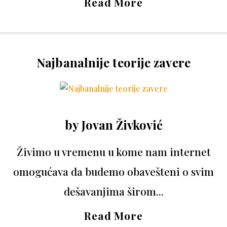
Read More
Najbanalnije teorije zavere
by
Jovan Živković
Živimo u vremenu u kome nam internet
omogućava da budemo obavešteni o svim
dešavanjima širom...
Read More