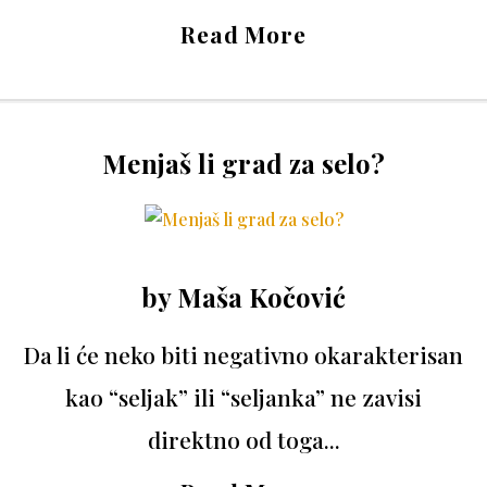
Read More
Menjaš li grad za selo?
by
Maša Kočović
Da li će neko biti negativno okarakterisan
kao “seljak” ili “seljanka” ne zavisi
direktno od toga...