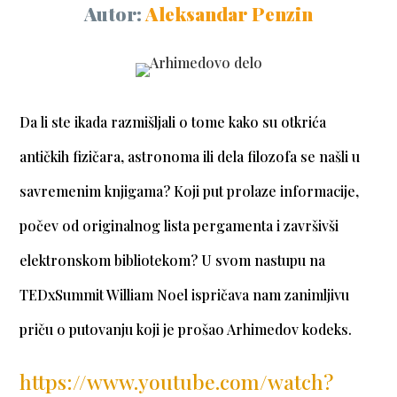
Autor:
Aleksandar Penzin
Da li ste ikada razmišljali o tome kako su otkrića
antičkih fizičara, astronoma ili dela filozofa se našli u
savremenim knjigama? Koji put prolaze informacije,
počev od originalnog lista pergamenta i završivši
elektronskom bibliotekom? U svom nastupu na
TEDxSummit William Noel ispričava nam zanimljivu
priču o putovanju koji je prošao Arhimedov kodeks.
https://www.youtube.com/watch?