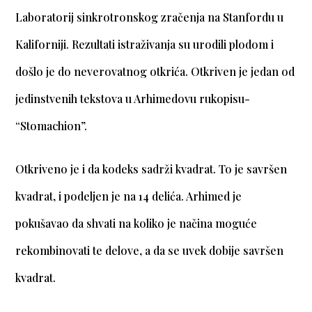
Laboratorij sinkrotronskog zračenja na Stanfordu u
Kaliforniji. Rezultati istraživanja su urodili plodom i
došlo je do neverovatnog otkrića. Otkriven je jedan od
jedinstvenih tekstova u Arhimedovu rukopisu-
“Stomachion”.
Otkriveno je i da kodeks sadrži kvadrat. To je savršen
kvadrat, i podeljen je na 14 delića. Arhimed je
pokušavao da shvati na koliko je načina moguće
rekombinovati te delove, a da se uvek dobije savršen
kvadrat.