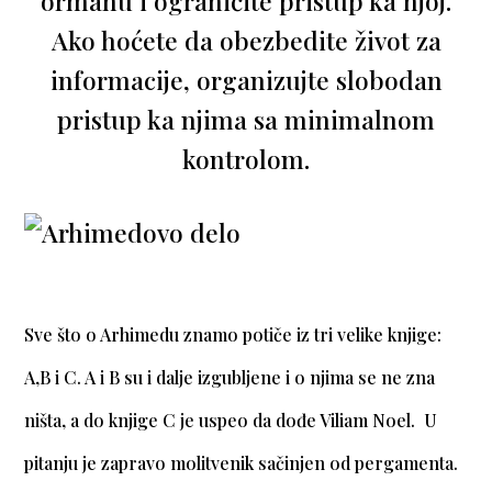
ormanu i ograničite pristup ka njoj.
Ako hoćete da obezbedite život za
informacije, organizujte slobodan
pristup ka njima sa minimalnom
kontrolom.
Sve što o Arhimedu znamo potiče iz tri velike knjige:
A,B i C. A i B su i dalje izgubljene i o njima se ne zna
ništa, a do knjige C je uspeo da dođe Viliam Noel. U
pitanju je zapravo molitvenik sačinjen od pergamenta.