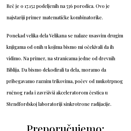
Reč je o 17.152 podeljenih na 536 porodica. Ovo je
najstariji primer matematičke kombinatorike.
Ponekad velika dela Velikana se nalaze usasvim drugim
knjigama od onih u kojima bismo mi očekivali da ih
vidimo. Na primer, na stranicama jedne od drevnih
Biblija. Da bismo dekodirali ta dela, moramo da
pribegavamo raznim trikovima, počev od mukotrpnog
ručnog rada i završivši akceleratorom čestica u
Stendfordskoj laboratoriji sinkrotrone radijacije.
Preporučujemo: