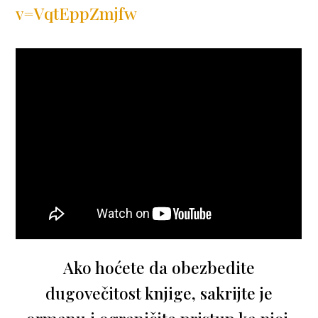
v=VqtEppZmjfw
Ako hoćete da obezbedite
dugovečitost knjige, sakrijte je