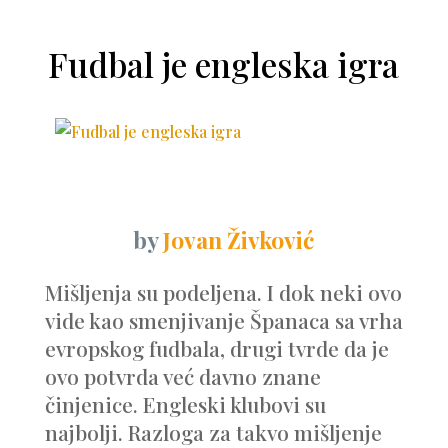
Fudbal je engleska igra
by
Jovan Živković
Mišljenja su podeljena. I dok neki ovo
vide kao smenjivanje Španaca sa vrha
evropskog fudbala, drugi tvrde da je
ovo potvrda već davno znane
činjenice. Engleski klubovi su
najbolji. Razloga za takvo mišljenje