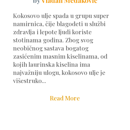
by
Vladan Medaković
Kokosovo ulje spada u grupu super
namirnica, čije blagodeti u službi
zdravlja i lepote ljudi koriste
stotinama godina. Zbog svog
neobičnog sastava bogatog
zasićenim masnim kiselinama, od
kojih laurinska kiselina ima
najvažniju ulogu, kokosovo ulje je
višestruko...
Read More