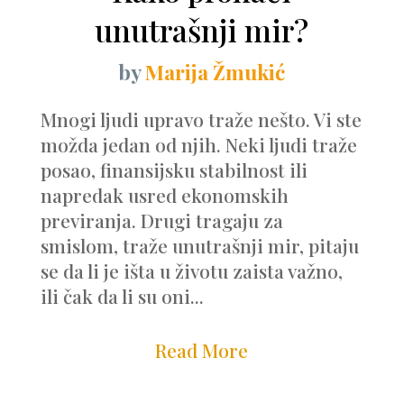
unutrašnji mir?
by
Marija Žmukić
Mnogi ljudi upravo traže nešto. Vi ste
možda jedan od njih. Neki ljudi traže
posao, finansijsku stabilnost ili
napredak usred ekonomskih
previranja. Drugi tragaju za
smislom, traže unutrašnji mir, pitaju
se da li je išta u životu zaista važno,
ili čak da li su oni...
Read More