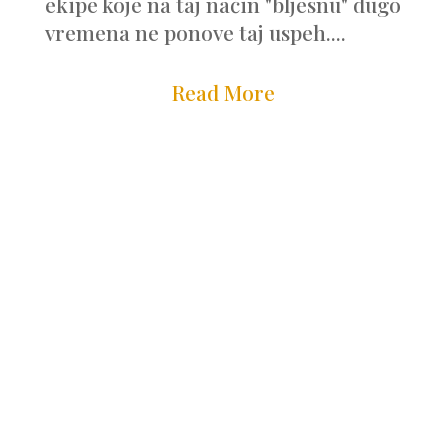
ekipe koje na taj način "bljesnu" dugo
vremena ne ponove taj uspeh....
Read More