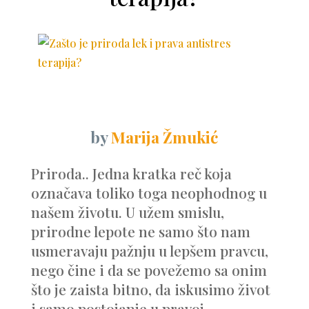
by
Marija Žmukić
Priroda.. Jedna kratka reč koja
označava toliko toga neophodnog u
našem životu. U užem smislu,
prirodne lepote ne samo što nam
usmeravaju pažnju u lepšem pravcu,
nego čine i da se povežemo sa onim
što je zaista bitno, da iskusimo život
i samo postojanje u pravoj...