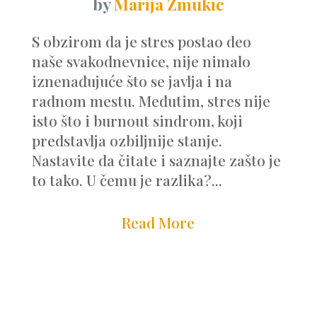
by
Marija Žmukić
S obzirom da je stres postao deo
naše svakodnevnice, nije nimalo
iznenađujuće što se javlja i na
radnom mestu. Međutim, stres nije
isto što i burnout sindrom, koji
predstavlja ozbiljnije stanje.
Nastavite da čitate i saznajte zašto je
to tako. U čemu je razlika?...
Read More