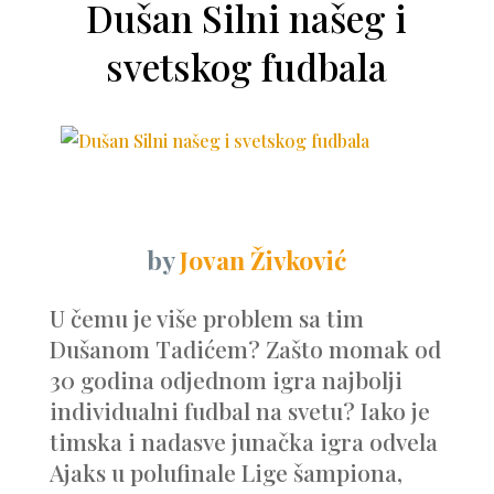
Dušan Silni našeg i
svetskog fudbala
by
Jovan Živković
U čemu je više problem sa tim
Dušanom Tadićem? Zašto momak od
30 godina odjednom igra najbolji
individualni fudbal na svetu? Iako je
timska i nadasve junačka igra odvela
Ajaks u polufinale Lige šampiona,