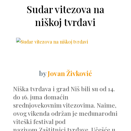
Sudar vitezova na
niškoj tvrđavi
by
Jovan Živković
Niška tvrđava i grad Niš bili su od 14.
do 16. juna domaćin
srednjovekovnim vitezovima. Naime,
ovog vikenda održan je međunarodni
viteški festival pod
nazivom Zaštitnici tvrđave. Učešće u