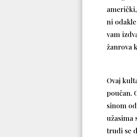
američki,
ni odakle
vam izdva
žanrova 
Ovaj kult
poučan. G
sinom odv
užasima s
trudi se 