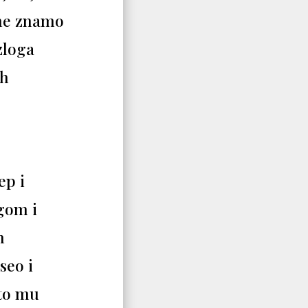
, ne znamo
zloga
ih
ep i
gom i
m
seo i
što mu