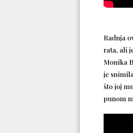
Radnja ov
rata, ali
Monika Be
je snimil
što joj m
punom muš