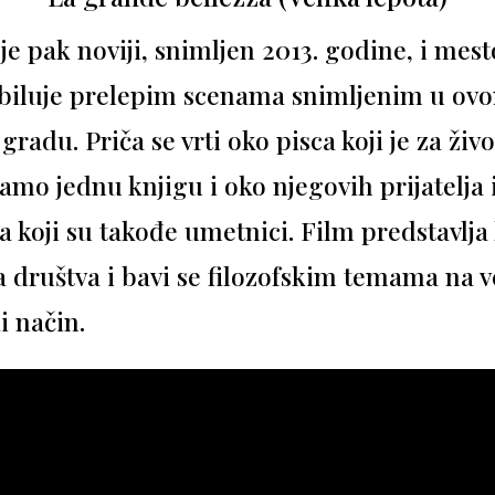
 je pak noviji, snimljen 2013. godine, i mes
Obiluje prelepim scenama snimljenim u ov
radu. Priča se vrti oko pisca koji je za živ
amo jednu knjigu i oko njegovih prijatelja 
 koji su takođe umetnici. Film predstavlja 
a društva i bavi se filozofskim temama na
i način.