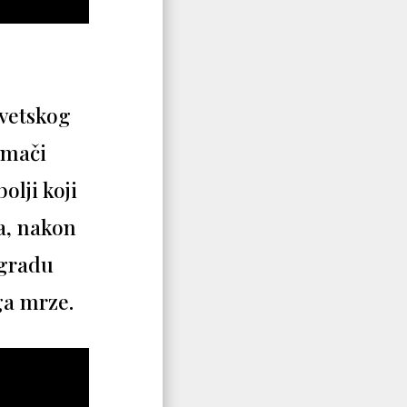
svetskog
umači
olji koji
ja, nakon
 gradu
ga mrze.