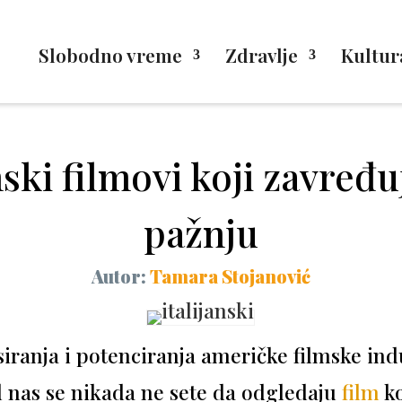
Slobodno vreme
Zdravlje
Kultur
nski filmovi koji zavređ
pažnju
Autor:
Tamara Stojanović
siranja i potenciranja američke filmske ind
 nas se nikada ne sete da odgledaju
film
ko