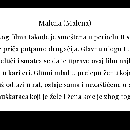
Malena (Malena)
og filma takođe je smeštena u periodu II 
 je priča potpuno drugačija. Glavnu ulogu t
luči i smatra se da je upravo ovaj film najb
a u karijeri. Glumi mladu, prelepu ženu ko
už odlazi u rat, ostaje sama i nezaštićena u
karaca koji je žele i žena koje je zbog to