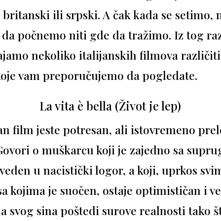
 britanski ili srpski. A čak kada se setimo
 da počnemo niti gde da tražimo. Iz tog ra
jamo nekoliko italijanskih filmova različit
koje vam preporučujemo da pogledate.
La vita è bella (Život je lep)
an film jeste potresan, ali istovremeno prel
ovori o muškarcu koji je zajedno sa supru
eden u nacistički logor, a koji, uprkos svi
a kojima je suočen, ostaje optimističan i ve
da svog sina poštedi surove realnosti tako 