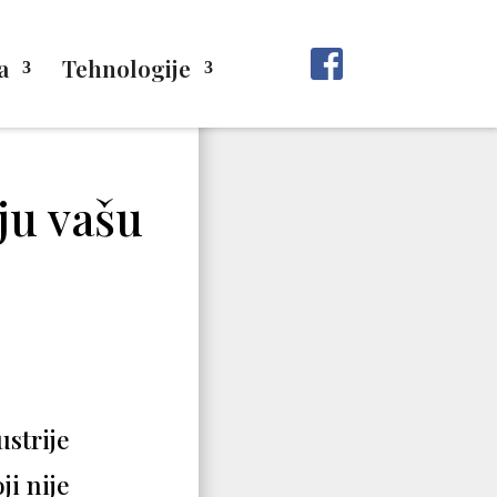
a
Tehnologije
uju vašu
ustrije
ji nije