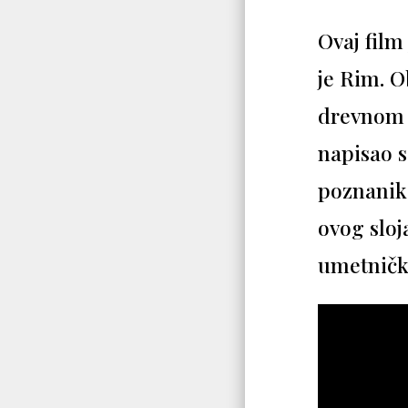
Ovaj film
je Rim. 
drevnom g
napisao s
poznanika
ovog sloj
umetničk