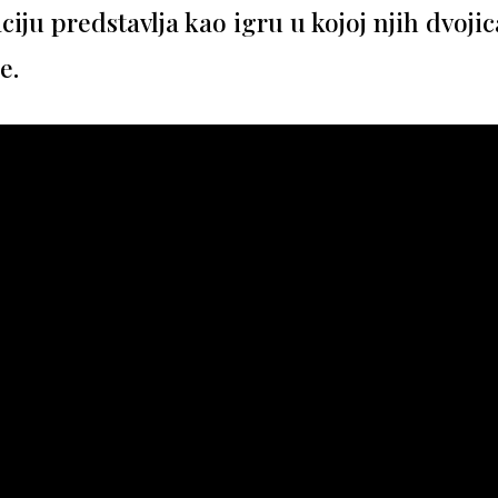
aciju predstavlja kao igru u kojoj njih dvoji
e.