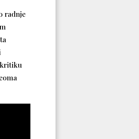
to radnje
om
ota
i
kritiku
 veoma