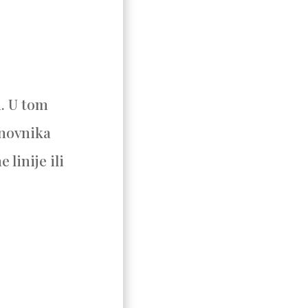
a. U tom
anovnika
linije ili