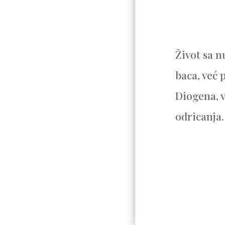
Život sa n
baca, već p
Diogena, v
odricanja.