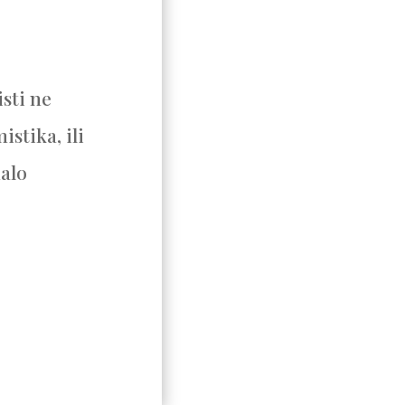
isti ne
istika, ili
malo