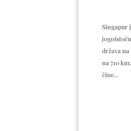
Singapur 
jogoistočn
država na 
na 710 km2
čine...