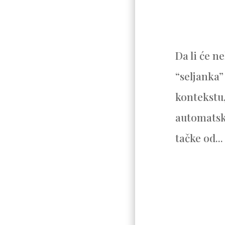
Da li će n
“seljanka”
kontekstu,
automatski
tačke od...