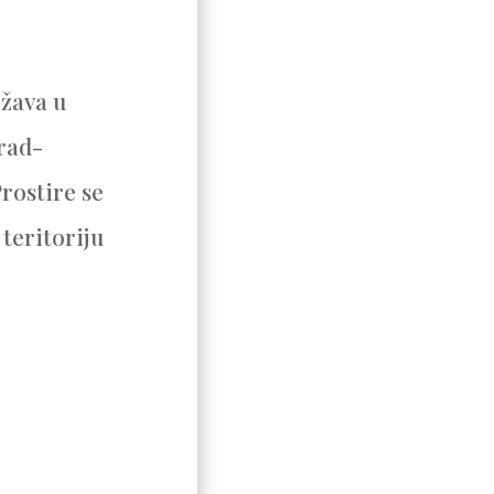
ržava u
grad-
Prostire se
 teritoriju