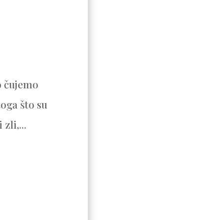
to čujemo
toga što su
zli,...