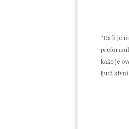
''Da li je 
preformuli
kako je ov
ljudi kivni