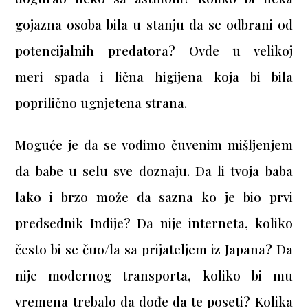
gojazna osoba bila u stanju da se odbrani od
potencijalnih predatora? Ovde u velikoj
meri spada i lična higijena koja bi bila
poprilično ugnjetena strana.
Moguće je da se vodimo čuvenim mišljenjem
da babe u selu sve doznaju. Da li tvoja baba
lako i brzo može da sazna ko je bio prvi
predsednik Indije? Da nije interneta, koliko
često bi se čuo/la sa prijateljem iz Japana? Da
nije modernog transporta, koliko bi mu
vremena trebalo da dođe da te poseti? Kolika