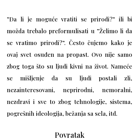
”Da li je moguće vratiti se prirodi?” ili bi
možda trebalo preformulisati u ”Želimo li da
se vratimo prirodi?”. Često čujemo kako je
ovaj svet osuđen na propast. Ovo nije samo
zbog toga što su ljudi kivni na život. Nameće
se mišljenje da su ljudi postali zli,
nezainteresovani, neprirodni, nemoralni,
nezdravi i sve to zbog tehnologije, sistema,
pogrešnih ideologija, bežanja sa sela, itd.
Povratak