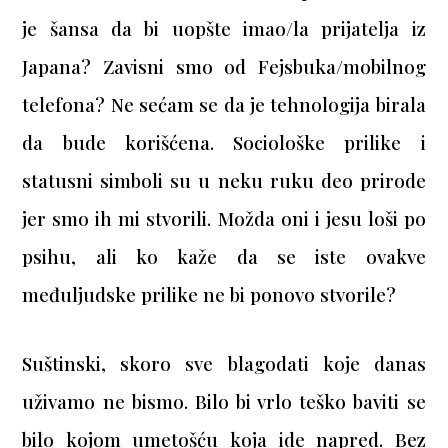
je šansa da bi uopšte imao/la prijatelja iz
Japana? Zavisni smo od Fejsbuka/mobilnog
telefona? Ne sećam se da je tehnologija birala
da bude korišćena. Sociološke prilike i
statusni simboli su u neku ruku deo prirode
jer smo ih mi stvorili. Možda oni i jesu loši po
psihu, ali ko kaže da se iste ovakve
međuljudske prilike ne bi ponovo stvorile?
Suštinski, skoro sve blagodati koje danas
uživamo ne bismo. Bilo bi vrlo teško baviti se
bilo kojom umetošću koja ide napred. Bez