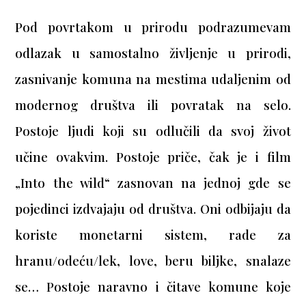
Pod povrtakom u prirodu podrazumevam
odlazak u samostalno življenje u prirodi,
zasnivanje komuna na mestima udaljenim od
modernog društva ili povratak na selo.
Postoje ljudi koji su odlučili da svoj život
učine ovakvim. Postoje priče, čak je i film
„Into the wild“ zasnovan na jednoj gde se
pojedinci izdvajaju od društva. Oni odbijaju da
koriste monetarni sistem, rade za
hranu/odeću/lek, love, beru biljke, snalaze
se… Postoje naravno i čitave komune koje