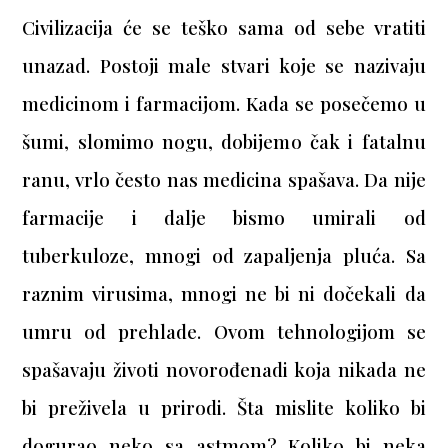
Civilizacija će se teško sama od sebe vratiti
unazad. Postoji male stvari koje se nazivaju
medicinom i farmacijom. Kada se posečemo u
šumi, slomimo nogu, dobijemo čak i fatalnu
ranu, vrlo često nas medicina spašava. Da nije
farmacije i dalje bismo umirali od
tuberkuloze, mnogi od zapaljenja pluća. Sa
raznim virusima, mnogi ne bi ni dočekali da
umru od prehlade. Ovom tehnologijom se
spašavaju životi novorođenadi koja nikada ne
bi preživela u prirodi. Šta mislite koliko bi
dogurao neko sa astmom? Koliko bi neka