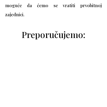
moguće da ćemo se vratiti prvobitnoj
zajednici.
Preporučujemo:
cita