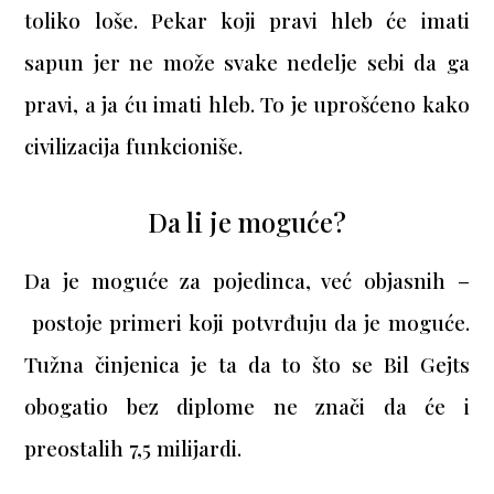
toliko loše. Pekar koji pravi hleb će imati
sapun jer ne može svake nedelje sebi da ga
pravi, a ja ću imati hleb. To je uprošćeno kako
civilizacija funkcioniše.
Da li je moguće?
Da je moguće za pojedinca, već objasnih –
postoje primeri koji potvrđuju da je moguće.
Tužna činjenica je ta da to što se Bil Gejts
obogatio bez diplome ne znači da će i
preostalih 7,5 milijardi.