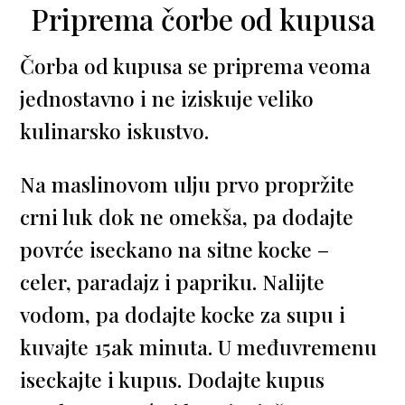
Priprema čorbe od kupusa
Čorba od kupusa se priprema veoma
jednostavno i ne iziskuje veliko
kulinarsko iskustvo.
Na maslinovom ulju prvo propržite
crni luk dok ne omekša, pa dodajte
povrće iseckano na sitne kocke –
celer, paradajz i papriku. Nalijte
vodom, pa dodajte kocke za supu i
kuvajte 15ak minuta. U međuvremenu
iseckajte i kupus. Dodajte kupus