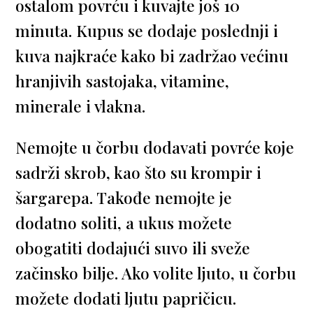
ostalom povrću i kuvajte još 10
minuta. Kupus se dodaje poslednji i
kuva najkraće kako bi zadržao većinu
hranjivih sastojaka, vitamine,
minerale i vlakna.
Nemojte u čorbu dodavati povrće koje
sadrži skrob, kao što su krompir i
šargarepa. Takođe nemojte je
dodatno soliti, a ukus možete
obogatiti dodajući suvo ili sveže
začinsko bilje. Ako volite ljuto, u čorbu
možete dodati ljutu papričicu.