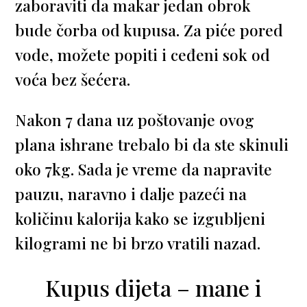
zaboraviti da makar jedan obrok
bude čorba od kupusa. Za piće pored
vode, možete popiti i ceđeni sok od
voća bez šećera.
Nakon 7 dana uz poštovanje ovog
plana ishrane trebalo bi da ste skinuli
oko 7kg. Sada je vreme da napravite
pauzu, naravno i dalje pazeći na
količinu kalorija kako se izgubljeni
kilogrami ne bi brzo vratili nazad.
Kupus dijeta – mane i