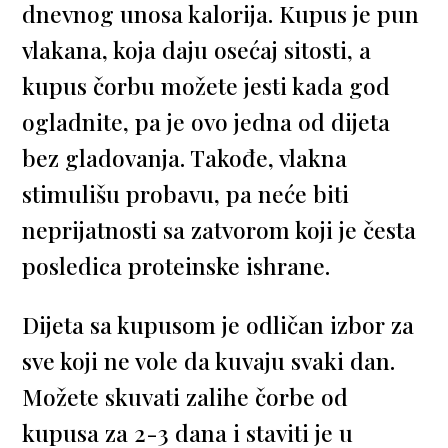
dnevnog unosa kalorija. Kupus je pun
vlakana, koja daju osećaj sitosti, a
kupus čorbu možete jesti kada god
ogladnite, pa je ovo jedna od dijeta
bez gladovanja. Takođe, vlakna
stimulišu probavu, pa neće biti
neprijatnosti sa zatvorom koji je česta
posledica proteinske ishrane.
Dijeta sa kupusom je odličan izbor za
sve koji ne vole da kuvaju svaki dan.
Možete skuvati zalihe čorbe od
kupusa za 2-3 dana i staviti je u