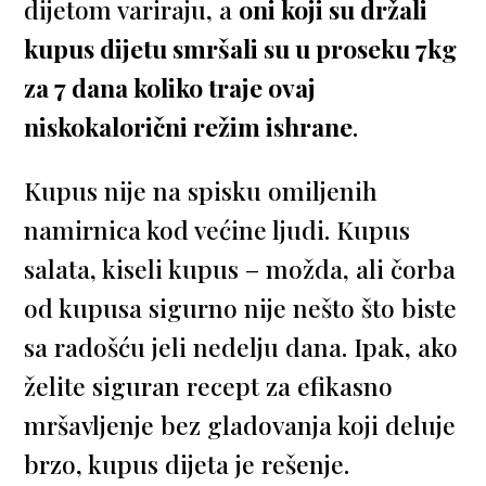
dijetom variraju, a
oni koji su držali
kupus dijetu smršali su u proseku 7kg
za 7 dana koliko traje ovaj
niskokalorični režim ishrane
.
Kupus nije na spisku omiljenih
namirnica kod većine ljudi. Kupus
salata, kiseli kupus – možda, ali čorba
od kupusa sigurno nije nešto što biste
sa radošću jeli nedelju dana. Ipak, ako
želite siguran recept za efikasno
mršavljenje bez gladovanja koji deluje
brzo, kupus dijeta je rešenje.