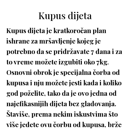
Kupus dijeta
Kupus dijeta je kratkoročan plan
ishrane za mršavljenje kojeg je
potrebno da se pridržavate 7 dana i za
to vreme možete izgubiti oko 7kg
.
Osnovni obrok je specijalna čorba od
kupusa i nju možete jesti kada i koliko
god poželite, tako da je ovo jedna od
najefikasnijih dijeta bez gladovanja.
Štaviše, prema nekim iskustvima što
više jedete ovu čorbu od kupusa, brže