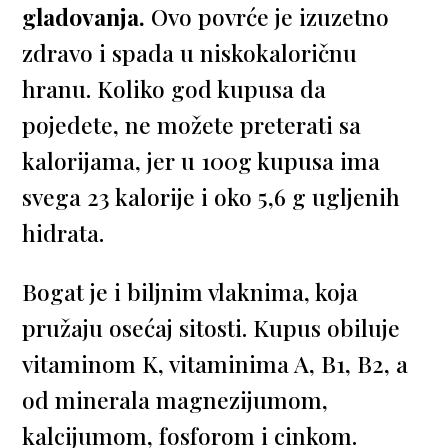
gladovanja.
Ovo povrće je izuzetno
zdravo i spada u niskokaloričnu
hranu. Koliko god kupusa da
pojedete, ne možete preterati sa
kalorijama, jer u 100g kupusa ima
svega 23 kalorije i oko 5,6 g ugljenih
hidrata.
Bogat je i biljnim vlaknima, koja
pružaju osećaj sitosti. Kupus obiluje
vitaminom K, vitaminima A, B1, B2, a
od minerala magnezijumom,
kalcijumom, fosforom i cinkom.