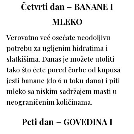
Četvrti dan – BANANE I
MLEKO
Verovatno već osećate neodoljivu
potrebu za ugljenim hidratima i
slatkišima. Danas je možete utoliti
tako što ćete pored čorbe od kupusa
jesti banane (do 6 u toku dana) i piti
mleko sa niskim sadržajem masti u
neograničenim količinama.
Peti dan – GOVEDINA I