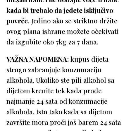
kada bi trebalo da jedete isključivo
povrće
. Jedino ako se striktno držite
ovog plana ishrane možete očekivati
da izgubite oko 7kg za 7 dana.
VAŽNA NAPOMENA
: kupus dijeta
strogo zabranjuje konzumaciju
alkohola. Ukoliko ste pili alkohol sa
dijetom krenite tek kada prođe
najmanje 24 sata od konzumacije
alkohola. Isto tako kada sa dijetom
završite mora proći još barem 24 sata