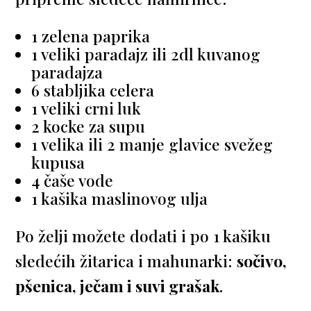
1 zelena paprika
1 veliki paradajz ili 2dl kuvanog
paradajza
6 stabljika celera
1 veliki crni luk
2 kocke za supu
1 velika ili 2 manje glavice svežeg
kupusa
4 čaše vode
1 kašika maslinovog ulja
Po želji možete dodati i po 1 kašiku
sledećih žitarica i mahunarki:
sočivo,
pšenica, ječam i suvi grašak
.