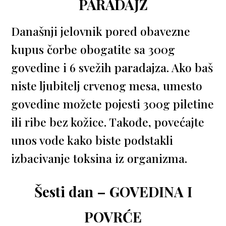
PARADAJZ
Današnji jelovnik pored obavezne
kupus čorbe obogatite sa 300g
govedine i 6 svežih paradajza. Ako baš
niste ljubitelj crvenog mesa, umesto
govedine možete pojesti 300g piletine
ili ribe bez kožice. Takođe, povećajte
unos vode kako biste podstakli
izbacivanje toksina iz organizma.
Šesti dan – GOVEDINA I
POVRĆE