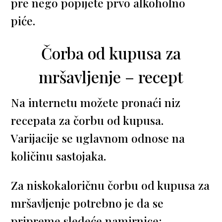
pre nego popijete prvo alkoholno
piće.
Čorba od kupusa za
mršavljenje – recept
Na internetu možete pronaći niz
recepata za čorbu od kupusa.
Varijacije se uglavnom odnose na
količinu sastojaka.
Za niskokaloričnu čorbu od kupusa za
mršavljenje potrebno je da se
pripreme sledeće namirnice: