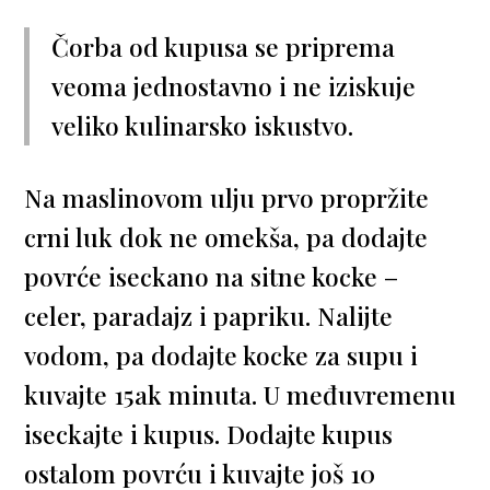
Čorba od kupusa se priprema
veoma jednostavno i ne iziskuje
veliko kulinarsko iskustvo.
Na maslinovom ulju prvo propržite
crni luk dok ne omekša, pa dodajte
povrće iseckano na sitne kocke –
celer, paradajz i papriku. Nalijte
vodom, pa dodajte kocke za supu i
kuvajte 15ak minuta. U međuvremenu
iseckajte i kupus. Dodajte kupus
ostalom povrću i kuvajte još 10