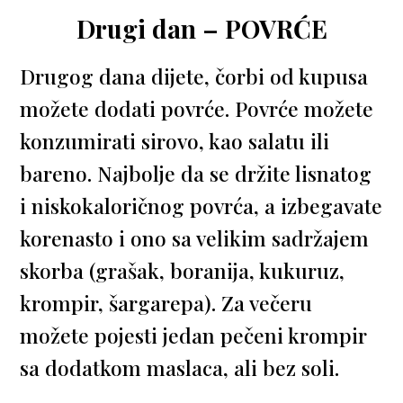
Drugi dan – POVRĆE
Drugog dana dijete, čorbi od kupusa
možete dodati povrće. Povrće možete
konzumirati sirovo, kao salatu ili
bareno. Najbolje da se držite lisnatog
i niskokaloričnog povrća, a izbegavate
korenasto i ono sa velikim sadržajem
skorba (grašak, boranija, kukuruz,
krompir, šargarepa). Za večeru
možete pojesti jedan pečeni krompir
sa dodatkom maslaca, ali bez soli.