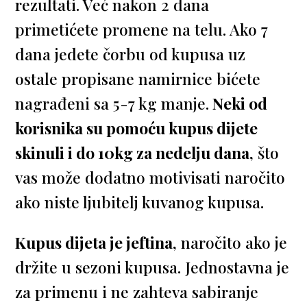
rezultati. Već nakon 2 dana
primetićete promene na telu. Ako 7
dana jedete čorbu od kupusa uz
ostale propisane namirnice bićete
nagrađeni sa 5-7 kg manje.
Neki od
korisnika su pomoću kupus dijete
skinuli i do 10kg za nedelju dana
, što
vas može dodatno motivisati naročito
ako niste ljubitelj kuvanog kupusa.
Kupus dijeta je jeftina
, naročito ako je
držite u sezoni kupusa. Jednostavna je
za primenu i ne zahteva sabiranje