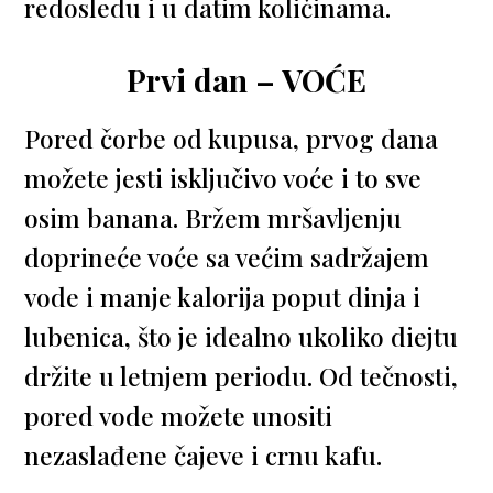
redosledu i u datim količinama.
Prvi dan – VOĆE
Pored čorbe od kupusa, prvog dana
možete jesti isključivo voće i to sve
osim banana. Bržem mršavljenju
doprineće voće sa većim sadržajem
vode i manje kalorija poput dinja i
lubenica, što je idealno ukoliko diejtu
držite u letnjem periodu. Od tečnosti,
pored vode možete unositi
nezaslađene čajeve i crnu kafu.