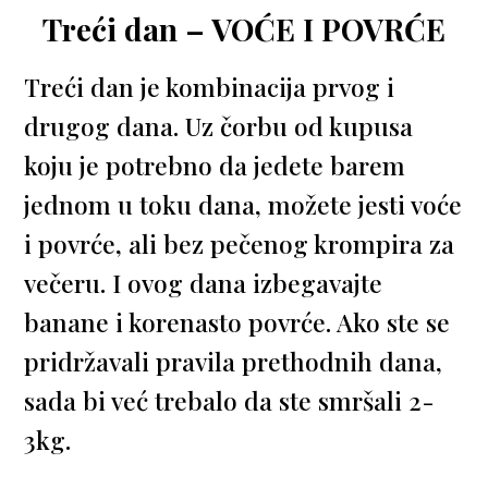
Treći dan – VOĆE I POVRĆE
Treći dan je kombinacija prvog i
drugog dana. Uz čorbu od kupusa
koju je potrebno da jedete barem
jednom u toku dana, možete jesti voće
i povrće, ali bez pečenog krompira za
večeru. I ovog dana izbegavajte
banane i korenasto povrće. Ako ste se
pridržavali pravila prethodnih dana,
sada bi već trebalo da ste smršali 2-
3kg.