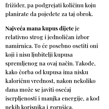
frižider, pa podgrejati količinu koju
planirate da pojedete za taj obrok.
Najveća mana kupus dijete
je
relativno strog i jednoličan izbor
namirnica. To će posebno osetiti oni
koji i nisu ljubitelji kupusa
spremljenog na ovaj način. Takođe,
kako čorba od kupusa ima nisku
kaloričnu vrednost, nakon nekoliko
dana može se javiti osećaj
iscrpljenosti i manjka energije, a kod
nekih korisnika i gorušica.