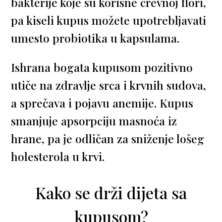
bakterije koje su korisne crevnoj flori,
pa kiseli kupus možete upotrebljavati
umesto probiotika u kapsulama.
Ishrana bogata kupusom pozitivno
utiče na zdravlje srca i krvnih sudova,
a sprečava i pojavu anemije. Kupus
smanjuje apsorpciju masnoća iz
hrane, pa je odličan za sniženje lošeg
holesterola u krvi.
Kako se drži dijeta sa
kupusom?