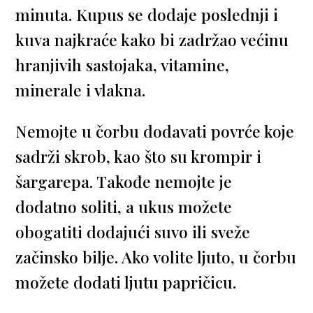
minuta. Kupus se dodaje poslednji i
kuva najkraće kako bi zadržao većinu
hranjivih sastojaka, vitamine,
minerale i vlakna.
Nemojte u čorbu dodavati povrće koje
sadrži skrob, kao što su krompir i
šargarepa. Takođe nemojte je
dodatno soliti, a ukus možete
obogatiti dodajući suvo ili sveže
začinsko bilje. Ako volite ljuto, u čorbu
možete dodati ljutu papričicu.