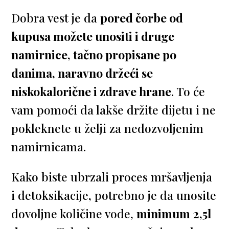
Dobra vest je da
pored čorbe od
kupusa možete unositi i druge
namirnice, tačno propisane po
danima, naravno držeći se
niskokalorične i zdrave hrane
. To će
vam pomoći da lakše držite dijetu i ne
pokleknete u želji za nedozvoljenim
namirnicama.
Kako biste ubrzali proces mršavljenja
i detoksikacije, potrebno je da unosite
dovoljne količine vode,
minimum 2,5l