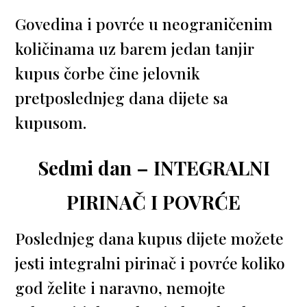
Govedina i povrće u neograničenim
količinama uz barem jedan tanjir
kupus čorbe čine jelovnik
pretposlednjeg dana dijete sa
kupusom.
Sedmi dan – INTEGRALNI
PIRINAČ I POVRĆE
Poslednjeg dana kupus dijete možete
jesti integralni pirinač i povrće koliko
god želite i naravno, nemojte