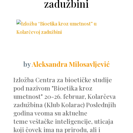
zadužbini
by
Aleksandra Milosavljević
Izložba Centra za bioetičke studije
pod nazivom "Bioetika kroz
umetnost" 20-26. februar, Kolarčeva
zadužbina (Klub Kolarac) Poslednjih
godina veoma su aktuelne
teme veštačke inteligencije, uticaja
koji čovek ima na prirodu, ali i