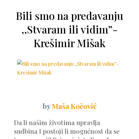
Bili smo na predavanju
,,Stvaram ili vidim”-
Krešimir Mišak
by
Maša Kočović
Da li našim životima upravlja
sudbina I postoji li mogućnost da se