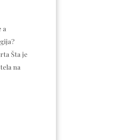
e a
ogija?
rta Šta je
tela na