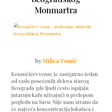
Monmartra
by
Milica Tomić
Kosančićev venac je zasigurno jedan
od rado posećenih delova starog
Beograda gde ljudi često ispijaju
jutarnju kafu uživajući u prelepom
pogledu na Savu. Nije nam strano da
će najveća koncentracija lokalaca i