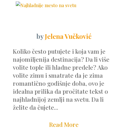
by
Jelena Vučković
Koliko često putujete i koja vam je
najomiljenija destinacija? Da li više
volite tople ili hladne predele? Ako
volite zimu i smatrate da je zima
romantično godišnje doba, ovo je
idealna prilika da pročitate tekst o
najhladnijoj zemlji na svetu. Da li
želite da čujete...
Read More