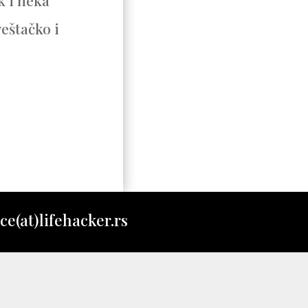
k i neka
veštačko i
ce(at)lifehacker.rs