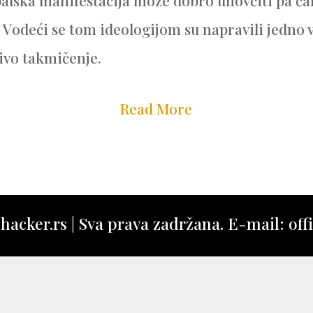
alska manifestacija može dobro unovčiti pa ča
 Vodeći se tom ideologijom su napravili jedno 
ivo takmičenje.
Read More
acker.rs | Sva prava zadržana. E-mail: offi