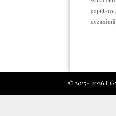
svaka fudb
poput ove.
nezanimlj
© 2015- 2026 Lifeh