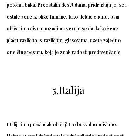
potom i baka. Preostalih deset dana, pridružuju joj se i
ostale žene iz bliže familije. Iako deluje čudno, ovaj
običaj ima divnu pozadinu: veruje se da, kako žene
plaču različito, s različitim glasovima, uzete zajedno
one čine pesmu, koja je znak radosti pred venčanje.
5.Italija
Iitalija ima presladak običaj! I to bukvalno mislimo.