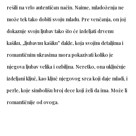
rešili na vrlo autentičan način. Naime, mladoženja ne
može tek tako dobiti svoju mladu. Pre venčanja, on joj
dokazuje svoju ljubav tako što će izdeljati drvenu
kašiku, „ljubavnu kašiku” dakle, koja svojim detaljima i
romantičnim ukrasima mora pokazivati koliko je
njegova ljubav velika i ozbiljna. Neretko, ona uključuje
izdeljani ključ, kao ključ njegovog srca koji daje mladi, i
perle, koje simbolišu broj dece koji želi da ima. Može li
romantičnije od ovoga.