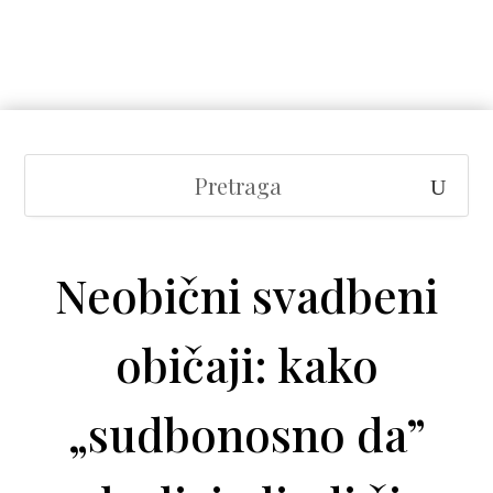
Neobični svadbeni
običaji: kako
„sudbonosno da”