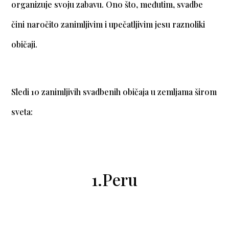
organizuje svoju zabavu. Ono što, međutim, svadbe
čini naročito zanimljivim i upečatljivim jesu raznoliki
običaji.
Sledi 10 zanimljivih svadbenih običaja u zemljama širom
sveta:
1.Peru