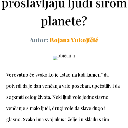
proslavljaju ljudi širom
planete?
Autor:
Bojana Vukojičić
Verovatno će svako ko je „stao na ludi kamen” da
potvrdi da je dan venčanja vrlo poseban, upečatljiv i da
se pamti celog života. Neki ljudi vole jednostavno
venčanje s malo ljudi, drugi vole da slave dugo i
glasno. Svako ima svoj ukus i želje i u skladu s tim