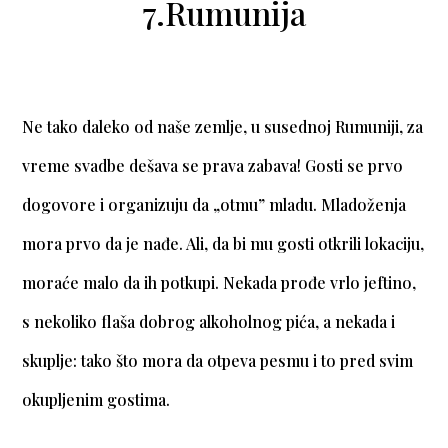
7.Rumunija
Ne tako daleko od naše zemlje, u susednoj Rumuniji, za
vreme svadbe dešava se prava zabava! Gosti se prvo
dogovore i organizuju da „otmu” mladu. Mladoženja
mora prvo da je nađe. Ali, da bi mu gosti otkrili lokaciju,
moraće malo da ih potkupi. Nekada prođe vrlo jeftino,
s nekoliko flaša dobrog alkoholnog pića, a nekada i
skuplje: tako što mora da otpeva pesmu i to pred svim
okupljenim gostima.