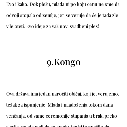
Evo i kako. Dok plešu, mlada ni po koju cenu ne sme da
odvoji stopala od zemlje, jer se veruje da će je tada zle
vile oteti. Evo ideje za vaš novi svadbeni ples!
9.Kongo
Ova država ima jedan naročiti običaj, koji je, verujemo,
težak za ispunjenje. Mlada i mladoženja tokom dana
venčanja, od same ceremonije stupanja u bra
k, preko
slavlja, ne bi smeli da se smeju, jer bi to značilo da