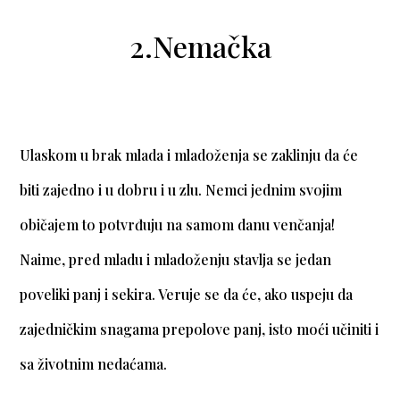
2.Nemačka
Ulaskom u brak mlada i mladoženja se zaklinju da će
biti zajedno i u dobru i u zlu. Nemci jednim svojim
običajem to potvrđuju na samom danu venčanja!
Naime, pred mladu i mladoženju stavlja se jedan
poveliki panj i sekira. Veruje se da će, ako uspeju da
zajedničkim snagama prepolove panj, isto moći učiniti i
sa životnim nedaćama.