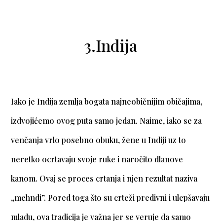
3.Indija
Iako je Indija zemlja bogata najneobičnijim običajima,
izdvojićemo ovog puta samo jedan. Naime, iako se za
venčanja vrlo posebno obuku, žene u Indiji uz to
neretko ocrtavaju svoje ruke i naročito dlanove
kanom. Ovaj se proces crtanja i njen rezultat naziva
„mehndi”. Pored toga što su crteži predivni i ulepšavaju
mladu, ova tradicija je važna jer se veruje da samo