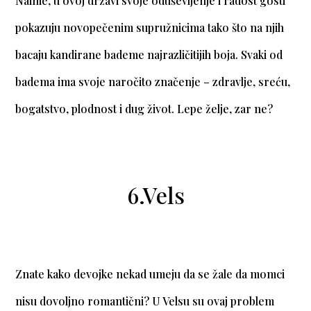
Naime, u ovoj državi svoje oduševljenje i radost gosti
pokazuju novopečenim supružnicima tako što na njih
bacaju kandirane bademe najrazličitijih boja. Svaki od
badema ima svoje naročito značenje – zdravlje, sreću,
bogatstvo, plodnost i dug život. Lepe želje, zar ne?
6.Vels
Znate kako devojke nekad umeju da se žale da momci
nisu dovoljno romantični? U Velsu su ovaj problem