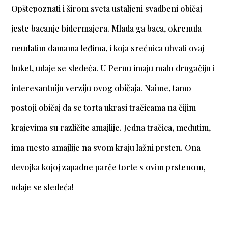
Opštepoznati i širom sveta ustaljeni svadbeni običaj
jeste bacanje bidermajera. Mlada ga baca, okrenula
neudatim damama leđima, i koja srećnica uhvati ovaj
buket, udaje se sledeća. U Peruu imaju malo drugačiju i
interesantniju verziju ovog običaja. Naime, tamo
postoji običaj da se torta ukrasi tračicama na čijim
krajevima su različite amajlije. Jedna tračica, međutim,
ima mesto amajlije na svom kraju lažni prsten. Ona
devojka kojoj zapadne parče torte s ovim prstenom,
udaje se sledeća!