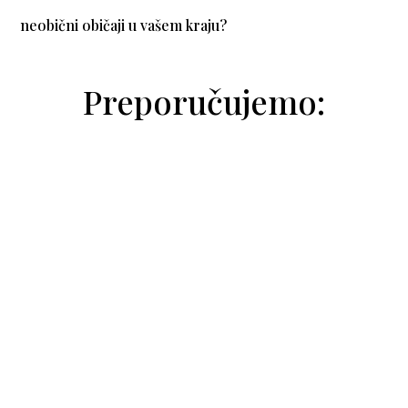
neobični običaji u vašem kraju?
Preporučujemo:
cita