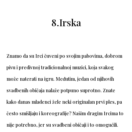
8.Irska
Znamo da su Irci čuveni po svojim pabovima, dobrom
pivu i predivnoj tradicionalnoj muzici, koja svakog
može naterati na igru. Međutim, jedan od njihovih
svadbenih običaja nalaže potpuno suprotno. Znate
kako danas mladenci žele neki originalan prvi ples, pa
često smišljaju i koreografije? Našim dragim Ircima to
nije potrebno, jer su svadbeni običaji i to omogućili.