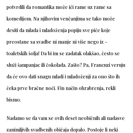
potvrdili da romantika može ići rame uz rame sa
komedijom. Na njihovim venčanjima se tako može
desiti da mlada i mladoženja popiju sve piće koje
preostane sa svadbe ni manje ni više nego iz –
toaletskih šolja! Da bi im se zadatak olakšao, često se
služi šampanjac ili čokolada. Zašto? Pa, Francuzi veruju
da će ovo dati snagu mladi i mladoženji za ono što ih
čeka prve bračne noći. Fin način ohrabrenja, rekli
bismo.
Nadamo se da vam se ovih deset neobičnih ali nadasve
zanimljivih svadbenih običaja dopalo. Postoje li neki