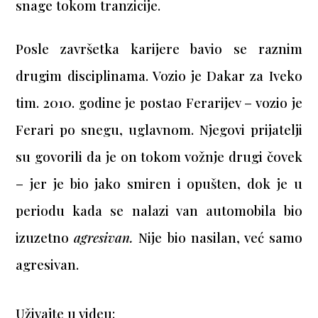
snage tokom tranzicije.
Posle završetka karijere bavio se raznim
drugim disciplinama. Vozio je Dakar za Iveko
tim. 2010. godine je postao Ferarijev – vozio je
Ferari po snegu, uglavnom. Njegovi prijatelji
su govorili da je on tokom vožnje drugi čovek
– jer je bio jako smiren i opušten, dok je u
periodu kada se nalazi van automobila bio
izuzetno
agresivan.
Nije bio nasilan, već samo
agresivan.
Uživajte u videu: