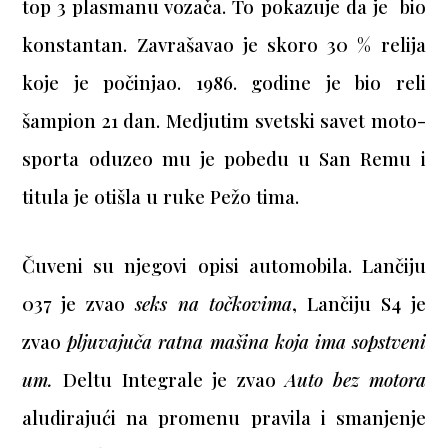
top 3 plasmanu vozača. To pokazuje da je bio
konstantan. Zavrašavao je skoro 30 % relija
koje je počinjao.
1986. godine je bio reli
šampion 21 dan. Medjutim svetski savet moto-
sporta oduzeo mu je pobedu u San Remu i
titula je otišla u ruke Pežo tima.
Čuveni su njegovi opisi automobila. Lančiju
037 je zvao
seks na točkovima
, Lančiju S4 je
zvao
pljuvajuča ratna mašina koja ima sopstveni
um.
Deltu Integrale je zvao
Auto bez motora
aludirajući na promenu pravila i smanjenje