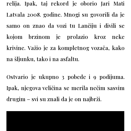
relija. Ipak, taj rekord je oborio Jari Mati
Latvala 2008. godine. Mnogi su govorili da je
samo on znao da vozi tu Lančiju i divili se
kojom brzinom je prolazio kroz neke
krivine.
Važio je za kompletnog vozača, kako
na šljunku, tako i na asfaltu.
Ostvario je ukupno 3 pobede i 9 podijuma.
Ipak, njegova veličina se merila nečim sasvim
drugim – svi su znali da je on najbrži.