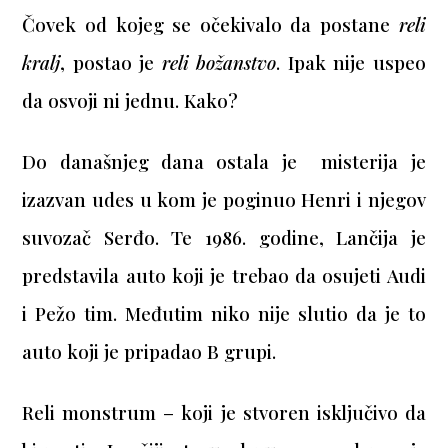
Čovek od kojeg se očekivalo da postane
reli
kralj
, postao je
reli božanstvo
. Ipak nije uspeo
da osvoji ni jednu. Kako?
Do današnjeg dana ostala je misterija je
izazvan udes u kom je poginuo Henri i njegov
suvozač Serđo. Te 1986. godine, Lančija je
predstavila auto koji je trebao da osujeti Audi
i Pežo tim. Međutim niko nije slutio da je to
auto koji je pripadao B grupi.
Reli monstrum – koji je stvoren isključivo da