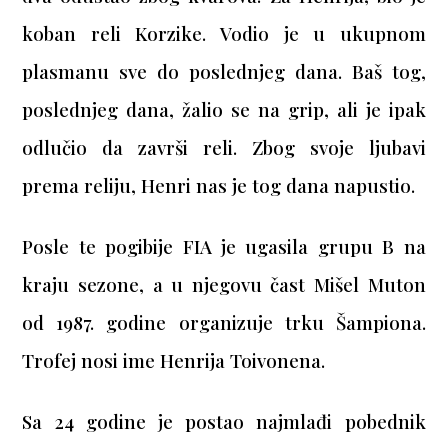
koban reli Korzike. Vodio je u ukupnom
plasmanu sve do poslednjeg dana. Baš tog,
p
oslednjeg dana, žalio se na grip, ali je ipak
odlučio da završi reli. Zbog svoje ljubavi
prema reliju, Henri nas je tog dana napustio.
Posle te pogibije FIA je ugasila grupu B na
kraju sezone, a u njegovu čast Mišel Muton
od 1987. godine organizuje trku Šampiona.
Trofej nosi ime Henrija Toivonena.
Sa 24 godine je postao najmlađi pobednik