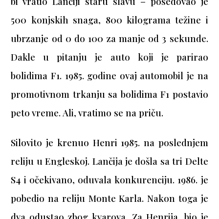
bi vratio Lančiji staru slavu – posedovao je
500 konjskih snaga, 800 kilograma težine i
ubrzanje od 0 do 100 za manje od 3 sekunde.
Dakle u pitanju je auto koji je parirao
bolidima F1. 1985. godine ovaj automobil je na
promotivnom trkanju sa bolidima F1 postavio
peto vreme. Ali, vratimo se na priču.
Silovito je krenuo Henri 1985. na poslednjem
reliju u Engleskoj. Lančija je došla sa tri Delte
S4 i očekivano, oduvala konkurenciju. 1986. je
pobedio na reliju Monte Karla. Nakon toga je
dva odustao zbog kvarova. Za Henrija, bio je