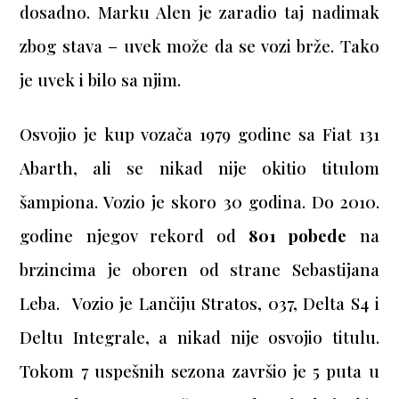
dosadno. Marku Alen je zaradio taj nadimak
zbog stava – uvek može da se vozi brže. Tako
je uvek i bilo sa njim.
Osvojio je kup vozača 1979 godine sa Fiat 131
Abarth, ali se nikad nije okitio titulom
šampiona. Vozio je skoro 30 godina. Do 2010.
godine njegov rekord od
801 pobede
na
brzincima je oboren od strane Sebastijana
Leba. Vozio je Lančiju Stratos, 037, Delta S4 i
Deltu Integrale, a nikad nije osvojio titulu.
Tokom 7 uspešnih sezona završio je 5 puta u