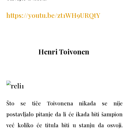
https://youtu.be/zt1WH9URQtY
Henri Toivonen
Što se tiče Toivonena nikada se nije
postavljalo pitanje da li će ikada biti šampion
već koliko će titula biti u stanju da osvoji.