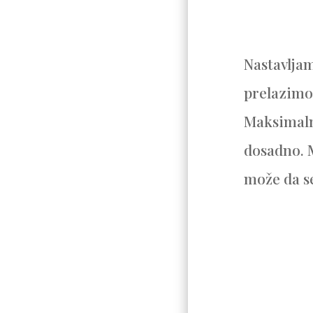
Nastavlja
prelazimo
Maksimaln
dosadno. 
može da se