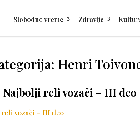
Slobodno vreme
Zdravlje
Kultur
ategorija: Henri Toivon
Najbolji reli vozači – III deo