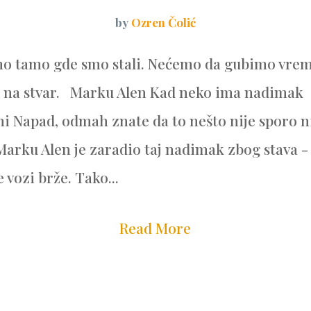
by
Ozren Čolić
mo tamo gde smo stali. Nećemo da gubimo vr
 na stvar. Marku Alen Kad neko ima nadimak
i Napad, odmah znate da to nešto nije sporo n
Marku Alen je zaradio taj nadimak zbog stava -
 vozi brže. Tako...
Read More