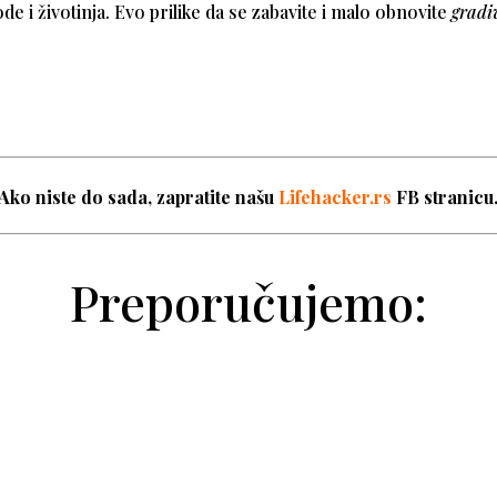
rode i životinja. Evo prilike da se zabavite i malo obnovite
gradi
Ako niste do sada, zapratite našu
Lifehacker.rs
FB stranicu
Preporučujemo: