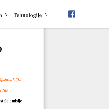
a
Tehnologije
o
Opstanak (The
 (The
ostale emisije