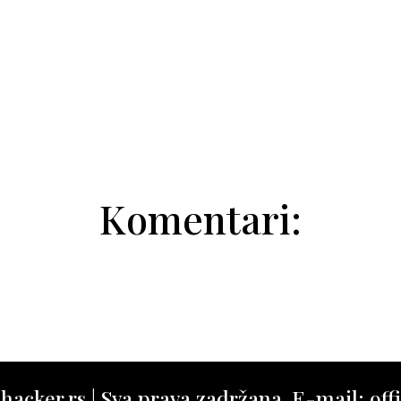
Tamara Stojanović
Tamara Stojanović
Milica Tomić
Komentari:
acker.rs | Sva prava zadržana. E-mail: offi