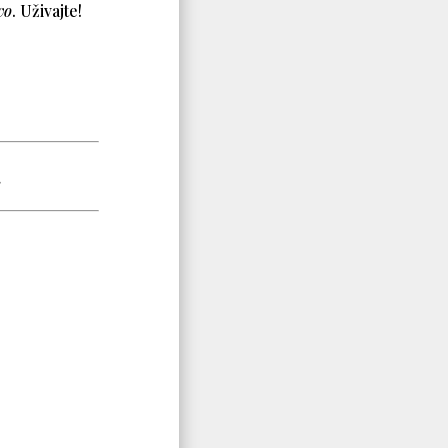
vo
. Uživajte!
.