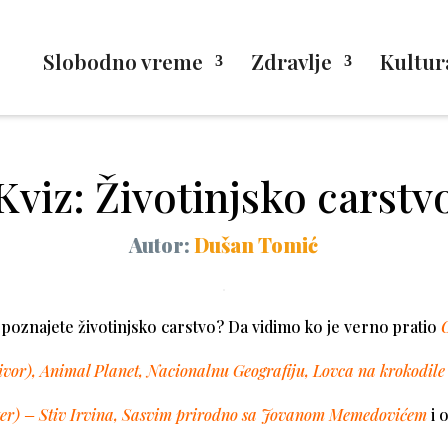
Slobodno vreme
Zdravlje
Kultur
Kviz: Životinjsko carstv
Autor:
Dušan Tomić
poznajete životinjsko carstvo? Da vidimo ko je verno pratio
ivor)
,
Animal Planet
,
Nacionalnu Geografiju
,
Lovca na krokodile
er) – Stiv Irvina
,
Sasvim prirodno sa Jovanom Memedovićem
i 