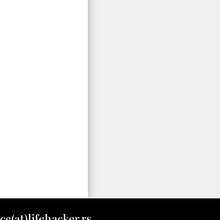
ce(at)lifehacker.rs