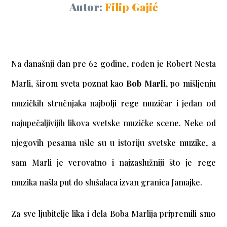
Autor:
Filip Gajić
Na današnji dan pre 62 godine, rođen je Robert Nesta
Marli, širom sveta poznat kao
Bob Marli
, po mišljenju
muzičkih stručnjaka najbolji rege muzičar i jedan od
najupečaljivijih likova svetske muzičke scene. Neke od
njegovih pesama ušle su u istoriju svetske muzike, a
sam Marli je verovatno i najzaslužniji što je rege
muzika našla put do slušalaca izvan granica Jamajke.
Za sve ljubitelje lika i dela Boba Marlija pripremili smo