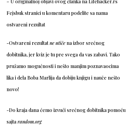
– U originalnoj objavi ovog članka na Lifehacker.rs
Fejsbuk stranici u komentaru podelite sa nama
ostvareni rezultat
-Ostvareni rezultat
ne utiče
na izbor srećnog
dobitnika, jer kviz je tu pre svega da vas zabavi. Tako
pružamo mogućnosti i nešto manjim poznavaocima
lika i dela Boba Marlija da dobiju knjigu i nauče nešto
novo!
-Do kraja dana ćemo izvući srećnog dobitnika pomoću
sajta
random.org