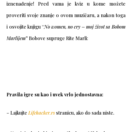
iznenađenje! Pred vama je kviz u kome možete
proveriti svoje znanje o ovom muzičaru, а nakon toga
i osvojite knjigu ‘
‘No women, no cry – moj život sa Bobom
Marlijem
” Bobove supruge Rite Marli:
Pravila igre su kao i uvek vrlo jednostavna:
– Lajkujte
Lifehacker.rs
stranicu, ako do sada niste.