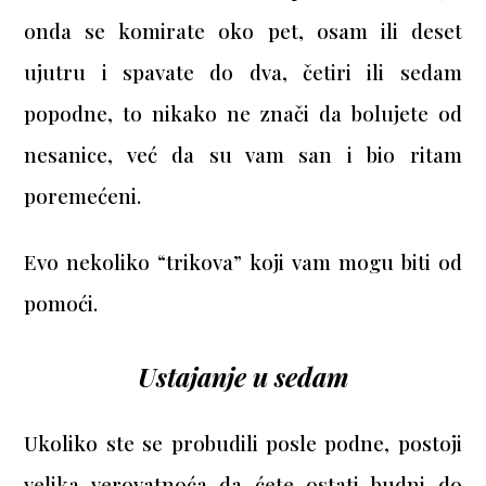
onda se komirate oko pet, osam ili deset
ujutru i spavate do dva, četiri ili sedam
popodne, to nikako ne znači da bolujete od
nesanice, već da su vam san i bio ritam
poremećeni.
Evo nekoliko “trikova” koji vam mogu biti od
pomoći.
Ustajanje u sedam
Ukoliko ste se probudili posle podne, postoji
velika verovatnoća da ćete ostati budni do