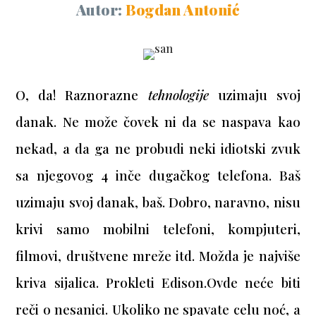
Autor:
Bogdan Antonić
O, da! Raznorazne
tehnologije
uzimaju svoj
danak. Ne može čovek ni da se naspava kao
nekad, a da ga ne probudi neki idiotski zvuk
sa njegovog 4 inče dugačkog telefona. Baš
uzimaju svoj danak, baš. Dobro, naravno, nisu
krivi samo mobilni telefoni, kompjuteri,
filmovi, društvene mreže itd. Možda je najviše
kriva sijalica. Prokleti Edison.
Ovde neće biti
reči o nesanici. Ukoliko ne spavate celu noć, a