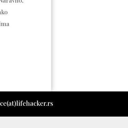
 Naravno,
ako
rima
ce(at)lifehacker.rs