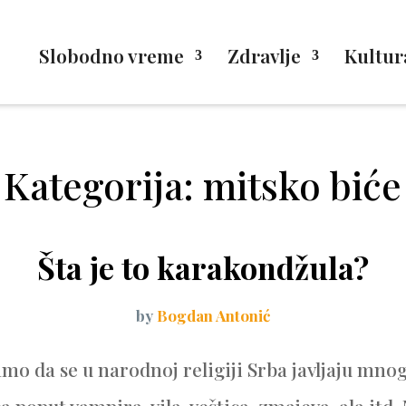
Slobodno vreme
Zdravlje
Kultur
Kategorija: mitsko biće
Šta je to karakondžula?
by
Bogdan Antonić
mo da se u narodnoj religiji Srba javljaju mno