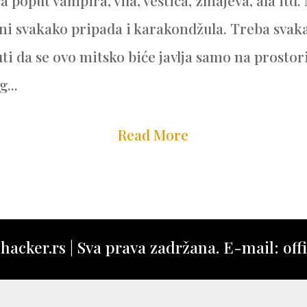
a poput vampira, vila, veštica, zmajeva, ala itd.
ini svakako pripada i karakondžula. Treba svak
i da se ovo mitsko biće javlja samo na prosto
...
Read More
acker.rs | Sva prava zadržana. E-mail: offi