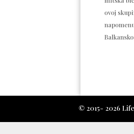
mitska bić
ovoj skup
napomenut
Balkanskog
© 2015- 2026 Lifeh