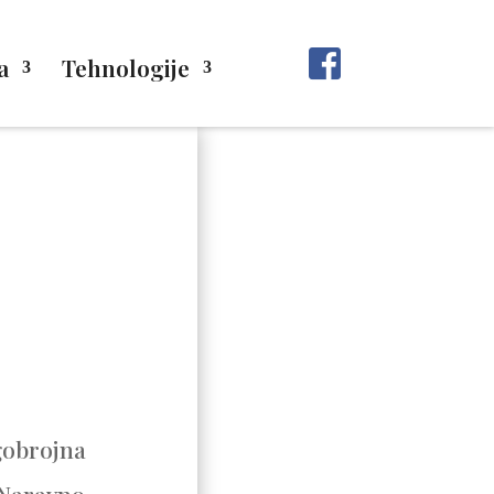
a
Tehnologije
gobrojna