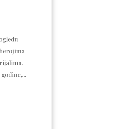
pogledu
erherojima
rijalima.
godine,...