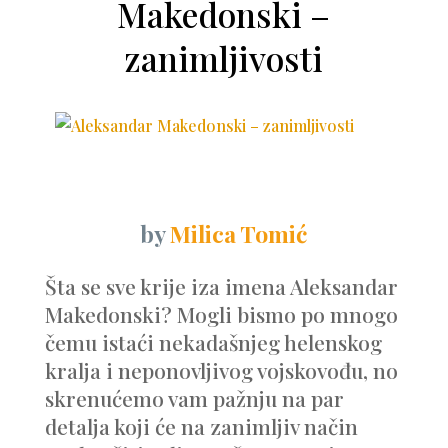
Makedonski –
zanimljivosti
by
Milica Tomić
Šta se sve krije iza imena Aleksandar
Makedonski? Mogli bismo po mnogo
čemu istaći nekadašnjeg helenskog
kralja i neponovljivog vojskovođu, no
skrenućemo vam pažnju na par
detalja koji će na zanimljiv način