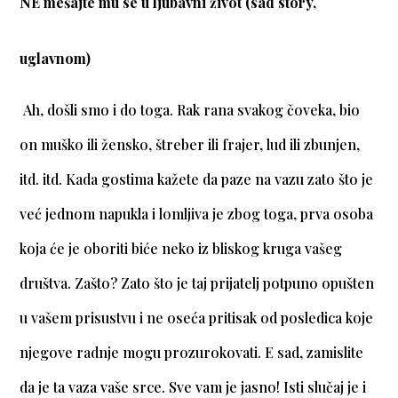
NE mešajte mu se u ljubavni život (sad story,
uglavnom)
Ah, došli smo i do toga. Rak rana svakog čoveka, bio
on muško ili žensko, štreber ili frajer, lud ili zbunjen,
itd. itd. Kada gostima kažete da paze na vazu zato što je
već jednom napukla i lomljiva je zbog toga, prva osoba
koja će je oboriti biće neko iz bliskog kruga vašeg
društva. Zašto? Zato što je taj prijatelj potpuno opušten
u vašem prisustvu i ne oseća pritisak od posledica koje
njegove radnje mogu prozurokovati. E sad, zamislite
da je ta vaza vaše srce. Sve vam je jasno! Isti slučaj je i