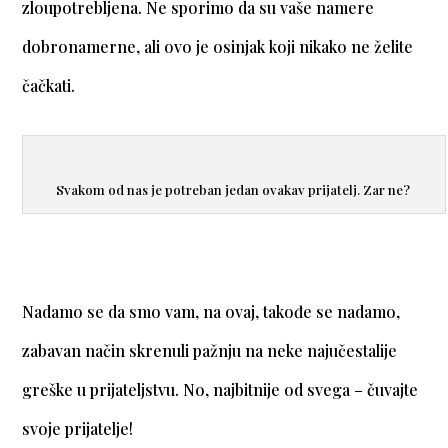
zloupotrebljena. Ne sporimo da su vaše namere
dobronamerne, ali ovo je osinjak koji nikako ne želite
čačkati.
Svakom od nas je potreban jedan ovakav prijatelj. Zar ne?
Nadamo se da smo vam, na ovaj, takođe se nadamo,
zabavan način skrenuli pažnju na neke najučestalije
greške u prijateljstvu. No, najbitnije od svega – čuvajte
svoje prijatelje!