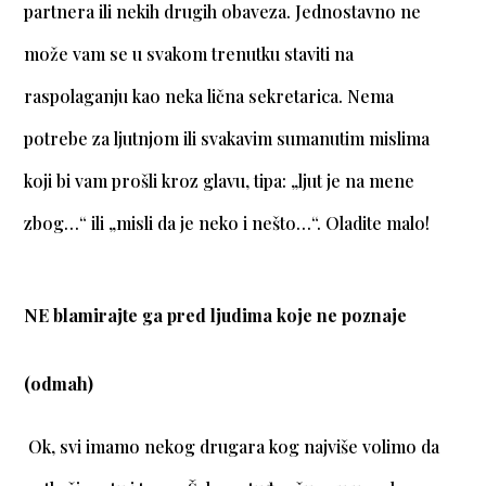
partnera ili nekih drugih obaveza. Jednostavno ne
može vam se u svakom trenutku staviti na
raspolaganju kao neka lična sekretarica. Nema
potrebe za ljutnjom ili svakavim sumanutim mislima
koji bi vam prošli kroz glavu, tipa: „ljut je na mene
zbog…“ ili „misli da je neko i nešto…“. Oladite malo!
NE blamirajte ga pred ljudima koje ne poznaje
(odmah)
Ok, svi imamo nekog drugara kog najviše volimo da