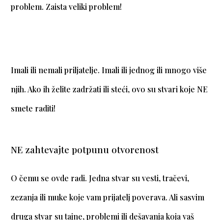
problem. Zaista veliki problem!
Imali ili nemali priljatelje. Imali ili jednog ili mnogo više
njih. Ako ih želite zadržati ili steći, ovo su stvari koje NE
smete raditi!
NE zahtevajte potpunu otvorenost
O čemu se ovde radi. Jedna stvar su vesti, tračevi,
zezanja ili muke koje vam prijatelj poverava. Ali sasvim
druga stvar su tajne, problemi ili dešavanja koja vaš