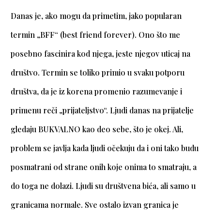
Danas je, ako mogu da primetim, jako popularan
termin „BFF“ (best friend forever). Ono što me
posebno fascinira kod njega, jeste njegov uticaj na
društvo. Termin se toliko primio u svaku potporu
društva, da je iz korena promenio razumevanje i
primenu reči „prijateljstvo“. Ljudi danas na prijatelje
gledaju BUKVALNO kao deo sebe, što je okej. Ali,
problem se javlja kada ljudi očekuju da i oni tako budu
posmatrani od strane onih koje onima to smatraju, a
do toga ne dolazi. Ljudi su društvena bića, ali samo u
granicama normale. Sve ostalo izvan granica je