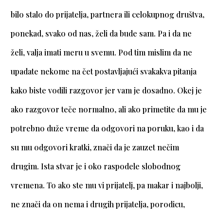
bilo stalo do prijatelja, partnera ili celokupnog društva,
ponekad, svako od nas, želi da bude sam. Pa i da ne
želi, valja imati meru u svemu. Pod tim mislim da ne
upadate nekome na čet postavljajući svakakva pitanja
kako biste vodili razgovor jer vam je dosadno. Okej je
ako razgovor teče normalno, ali ako primetite da mu je
potrebno duže vreme da odgovori na poruku, kao i da
su mu odgovori kratki, znači da je zauzet nečim
drugim. Ista stvar je i oko raspodele slobodnog
vremena. To ako ste mu vi prijatelj, pa makar i najbolji,
ne znači da on nema i drugih prijatelja, porodicu,