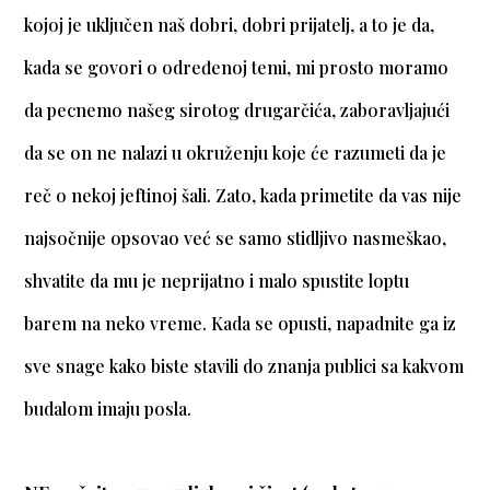
kojoj je uključen naš dobri, dobri prijatelj, a to je da,
kada se govori o određenoj temi, mi prosto moramo
da pecnemo našeg sirotog drugarčića, zaboravljajući
da se on ne nalazi u okruženju koje će razumeti da je
reč o nekoj jeftinoj šali. Zato, kada primetite da vas nije
najsočnije opsovao već se samo stidljivo nasmeškao,
shvatite da mu je neprijatno i malo spustite loptu
barem na neko vreme. Kada se opusti, napadnite ga iz
sve snage kako biste stavili do znanja publici sa kakvom
budalom imaju posla.