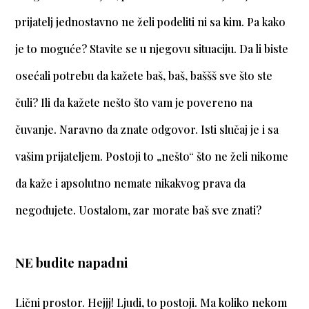
prijatelj jednostavno ne želi podeliti ni sa kim. Pa kako
je to moguće? Stavite se u njegovu situaciju. Da li biste
osećali potrebu da kažete baš, baš, baššš sve što ste
čuli? Ili da kažete nešto što vam je povereno na
čuvanje. Naravno da znate odgovor. Isti slučaj je i sa
vašim prijateljem. Postoji to „nešto“ što ne želi nikome
da kaže i apsolutno nemate nikakvog prava da
negodujete. Uostalom, zar morate baš sve znati?
NE budite napadni
Lični prostor. Hejjj! Ljudi, to postoji. Ma koliko nekom