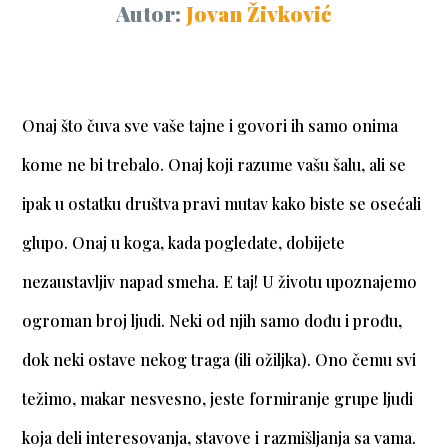
Autor:
Jovan Živković
Onaj što čuva sve vaše tajne i govori ih samo onima
kome ne bi trebalo. Onaj koji razume vašu šalu, ali se
ipak u ostatku društva pravi mutav kako biste se osećali
glupo. Onaj u koga, kada pogledate, dobijete
nezaustavljiv napad smeha. E taj! U životu upoznajemo
ogroman broj ljudi. Neki od njih samo dođu i prođu,
dok neki ostave nekog traga (ili ožiljka). Ono čemu svi
težimo, makar nesvesno, jeste formiranje grupe ljudi
koja deli interesovanja, stavove i razmišljanja sa vama.