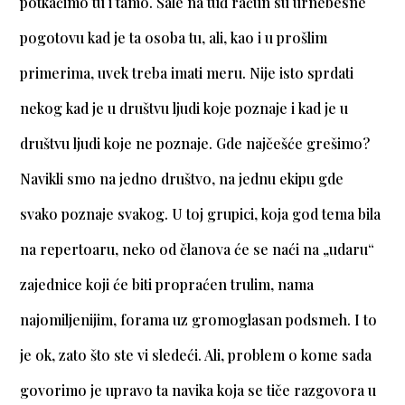
potkačimo tu i tamo. Šale na tuđ račun su urnebesne
pogotovu kad je ta osoba tu, ali, kao i u prošlim
primerima, uvek treba imati meru. Nije isto sprdati
nekog kad je u društvu ljudi koje poznaje i kad je u
društvu ljudi koje ne poznaje. Gde najčešće grešimo?
Navikli smo na jedno društvo, na jednu ekipu gde
svako poznaje svakog. U toj grupici, koja god tema bila
na repertoaru, neko od članova će se naći na „udaru“
zajednice koji će biti propraćen trulim, nama
najomiljenijim, forama uz gromoglasan podsmeh. I to
je ok, zato što ste vi sledeći. Ali, problem o kome sada
govorimo je upravo ta navika koja se tiče razgovora u