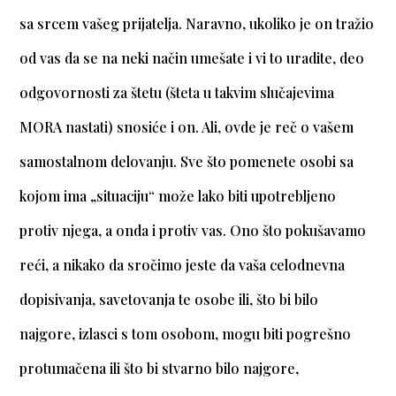
sa srcem vašeg prijatelja. Naravno, ukoliko je on tražio
od vas da se na neki način umešate i vi to uradite, deo
odgovornosti za štetu (šteta u takvim slučajevima
MORA nastati) snosiće i on. Ali, ovde je reč o vašem
samostalnom delovanju. Sve što pomenete osobi sa
kojom ima „situaciju“ može lako biti upotrebljeno
protiv njega, a onda i protiv vas. Ono što pokušavamo
reći, a nikako da sročimo jeste da vaša celodnevna
dopisivanja, savetovanja te osobe ili, što bi bilo
najgore, izlasci s tom osobom, mogu biti pogrešno
protumačena ili što bi stvarno bilo najgore,