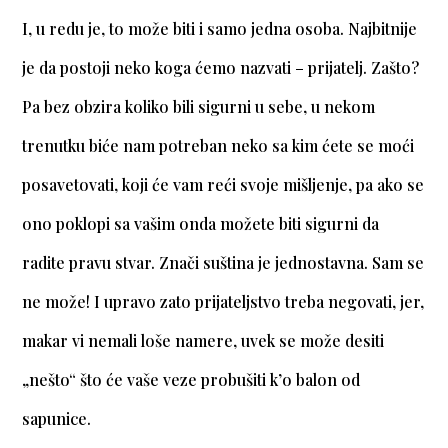
I, u redu je, to može biti i samo jedna osoba. Najbitnije
je da postoji neko koga ćemo nazvati – prijatelj. Zašto?
Pa bez obzira koliko bili sigurni u sebe, u nekom
trenutku biće nam potreban neko sa kim ćete se moći
posavetovati, koji će vam reći svoje mišljenje, pa ako se
ono poklopi sa vašim onda možete biti sigurni da
radite pravu stvar. Znači suština je jednostavna. Sam se
ne može! I upravo zato prijateljstvo treba negovati, jer,
makar vi nemali loše namere, uvek se može desiti
„nešto“ što će vaše veze probušiti k’o balon od
sapunice.