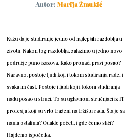
Autor:
Marija Žmukić
Kažu da je studiranje jedno od najlepših razdoblja u
životu. Nakon tog razdoblja, zalazimo u jedno novo
područje puno izazova. Kako pronaći pravi posao?
Naravno, postoje ljudi koji i tokom studiranja rade, i
svaka im čast. Postoje i ljudi koji i tokom studiranja
nađu posao u struci. To su uglavnom stručnjaci iz IT
profesija koji su vrlo traženi na tržištu rada. Šta je sa
nama ostalima? Odakle početi, i gde ćemo stići?
Hajdemo ispočetka.