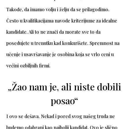
Takođe, da imamo volju i želju da se prilagodimo.
Često u kvalifikacijama navode kriterijume za idealne
kandidate. Ali to ne znači da morate sve to da
posedujete u trenutku kad konkurišete. Spremnost na
učenje i usavršavanje je osobina koja se vrlo ceni u
većini ozbiljnih firmi.
„Žao nam je, ali niste dobili
posao“
I ovo se dešava. Nekad i pored svog našeg truda ne
budemo odabrani kao najbolji kandidat. Ovo je slično