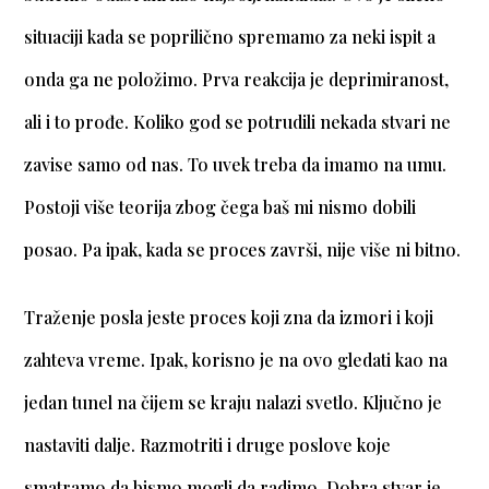
situaciji kada se poprilično spremamo za neki ispit a
onda ga ne položimo. Prva reakcija je deprimiranost,
ali i to prođe. Koliko god se potrudili nekada stvari ne
zavise samo od nas. To uvek treba da imamo na umu.
Postoji više teorija zbog čega baš mi nismo dobili
posao. Pa ipak, kada se proces završi, nije više ni bitno.
Traženje posla jeste proces koji zna da izmori i koji
zahteva vreme. Ipak, korisno je na ovo gledati kao na
jedan tunel na čijem se kraju nalazi svetlo. Ključno je
nastaviti dalje. Razmotriti i druge poslove koje
smatramo da bismo mogli da radimo. Dobra stvar je