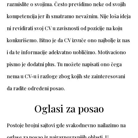
razmislite o svojima. Često previdimo neke od svojih
kompetencija jer ih smatramo nevažnim. Nije loša ideja
ni revidirati svoj CV u zavisnosti od pozicije na koju
konkurišemo. Bitno je da CV izvuče ono najbolje iz nas
i da te informacije adekvatno uobličimo. Motivaciono
pismo je dodatni plus. Tu možete napisati ono čega
nema u CV-u i razloge zbog kojih ste zainteresovani
da radite određeni posao.
Oglasi za posao
Postoje brojni sajtovi gde svakodnevno nailazimo na
oglase za posao iz najraznovrsnijih oblasti. U