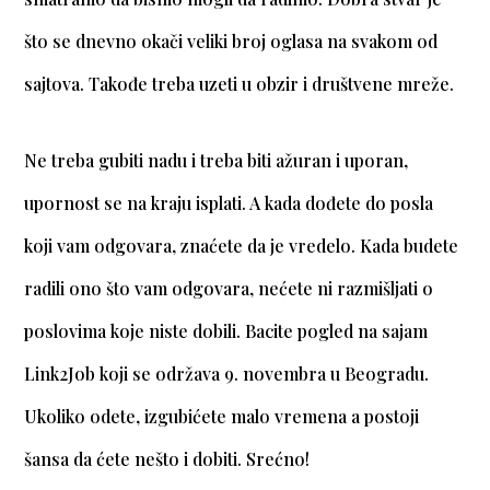
što se dnevno okači veliki broj oglasa na svakom od
sajtova. Takođe treba uzeti u obzir i društvene mreže.
Ne treba gubiti nadu i treba biti ažuran i uporan,
upornost se na kraju isplati. A kada dođete do posla
koji vam odgovara, znaćete da je vredelo. Kada budete
radili ono što vam odgovara, nećete ni razmišljati o
poslovima koje niste dobili. Bacite pogled na sajam
Link2Job koji se održava 9. novembra u Beogradu.
Ukoliko odete, izgubićete malo vremena a postoji
šansa da ćete nešto i dobiti. Srećno!