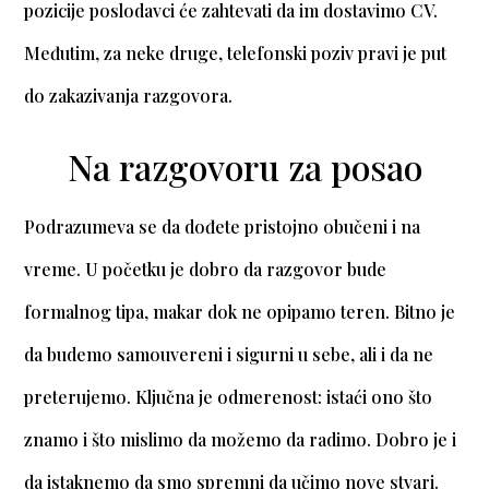
pozicije poslodavci će zahtevati da im dostavimo CV.
Međutim, za neke druge, telefonski poziv pravi je put
do zakazivanja razgovora.
Na razgovoru za posao
Podrazumeva se da dođete pristojno obučeni i na
vreme. U početku je dobro da razgovor bude
formalnog tipa, makar dok ne opipamo teren. Bitno je
da budemo samouvereni i sigurni u sebe, ali i da ne
preterujemo. Ključna je odmerenost: istaći ono što
znamo i što mislimo da možemo da radimo. Dobro je i
da istaknemo da smo spremni da učimo nove stvari.