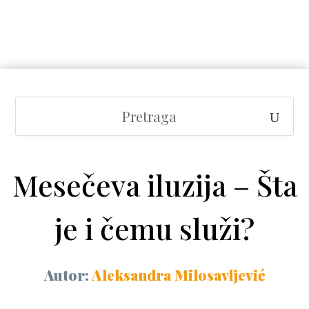
Mesečeva iluzija – Šta
je i čemu služi?
Autor:
Aleksandra Milosavljević