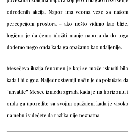
povezana i količina napora koji je on ulagao u izvršenje
određenih akcija. Napor ima veoma veze sa našom
percepcijom prostora – ako nešto vidimo kao bliže,
logično je da ćemo uložiti manje napora da do toga
dođemo nego onda kada ga opažamo kao udaljenije.
Mesečeva iluzija fenomen je koji se može iskusiti bilo
kada i bilo gde. Najjednostavniji način je da pokušate da
“uhvatite” Mesec između zgrada kada je na horizontu i
onda ga uporedite sa svojim opažajem kada je visoko
na nebu i videćete da razlika nije neznatna.