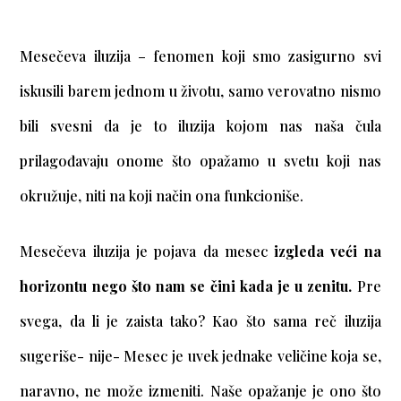
Mesečeva iluzija – fenomen koji smo zasigurno svi
iskusili barem jednom u životu, samo verovatno nismo
bili svesni da je to iluzija kojom nas naša čula
prilagođavaju onome što opažamo u svetu koji nas
okružuje, niti na koji način ona funkcioniše.
Mesečeva iluzija je pojava da mesec
izgleda veći na
horizontu nego što nam se čini kada je u zenitu.
Pre
svega, da li je zaista tako? Kao što sama reč iluzija
sugeriše- nije- Mesec je uvek jednake veličine koja se,
naravno, ne može izmeniti. Naše opažanje je ono što