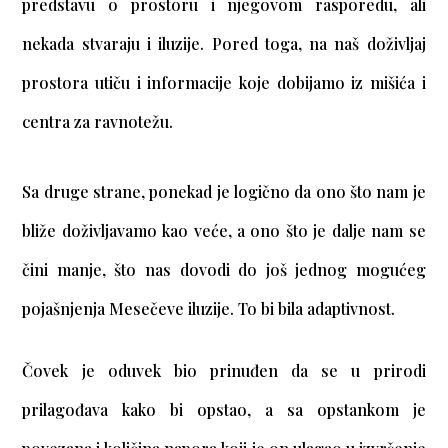
predstavu o prostoru i njegovom rasporedu, ali
nekada stvaraju i iluzije. Pored toga, na naš doživljaj
prostora utiču i informacije koje dobijamo iz mišića i
centra za ravnotežu.
Sa druge strane, ponekad je logično da ono što nam je
bliže doživljavamo kao veće, a ono što je dalje nam se
čini manje, što nas dovodi do još jednog mogućeg
pojašnjenja Mesečeve iluzije. To bi bila adaptivnost.
Čovek je oduvek bio prinuđen da se u prirodi
prilagođava kako bi opstao, a sa opstankom je