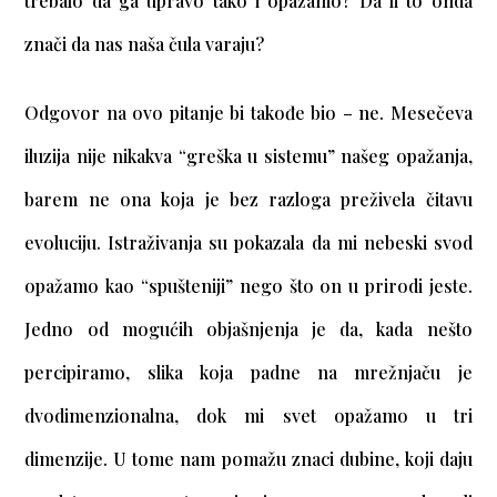
trebalo da ga upravo tako i opažamo? Da li to onda
znači da nas naša čula varaju?
Odgovor na ovo pitanje bi takođe bio – ne. Mesečeva
iluzija nije nikakva “greška u sistemu” našeg opažanja,
barem ne ona koja je bez razloga preživela čitavu
evoluciju. Istraživanja su pokazala da mi nebeski svod
opažamo kao “spušteniji” nego što on u prirodi jeste.
Jedno od mogućih objašnjenja je da, kada nešto
percipiramo, slika koja padne na mrežnjaču je
dvodimenzionalna, dok mi svet opažamo u tri
dimenzije. U tome nam pomažu znaci dubine, koji daju