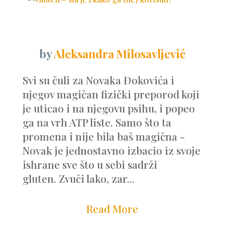
by
Aleksandra Milosavljević
Svi su čuli za Novaka Đokovića i
njegov magičan fizički preporod koji
je uticao i na njegovu psihu, i popeo
ga na vrh ATP liste. Samo što ta
promena i nije bila baš magična -
Novak je jednostavno izbacio iz svoje
ishrane sve što u sebi sadrži
gluten. Zvuči lako, zar...
Read More