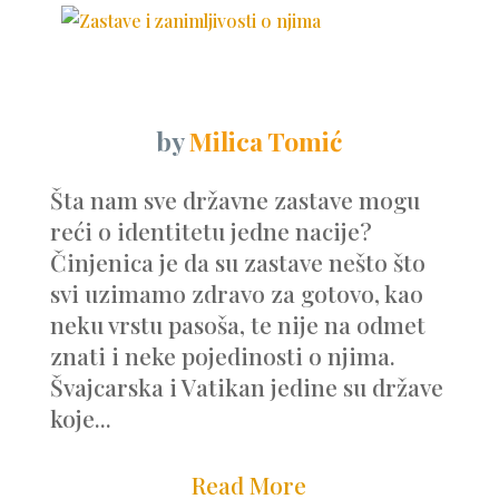
by
Milica Tomić
Šta nam sve državne zastave mogu
reći o identitetu jedne nacije?
Činjenica je da su zastave nešto što
svi uzimamo zdravo za gotovo, kao
neku vrstu pasoša, te nije na odmet
znati i neke pojedinosti o njima.
Švajcarska i Vatikan jedine su države
koje...
Read More