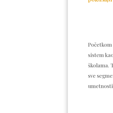
Početkom d
sistem ka
školama. T
sve segme
umetnosti 