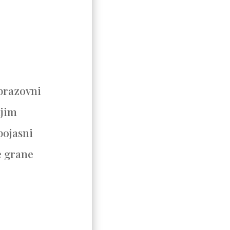
obrazovni
njim
pojasni
e grane