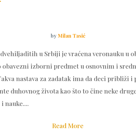
by
Milan Tasić
vehiljaditih u Srbiji je vraćena veronauku u 
o obavezni izborni predmet u osnovnim i sred
akva nastava za zadatak ima da deci približi i 
nte duhovnog života kao što to čine neke drug
i nauke....
Read More