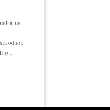
nal-a, na
ista od 100
 15...