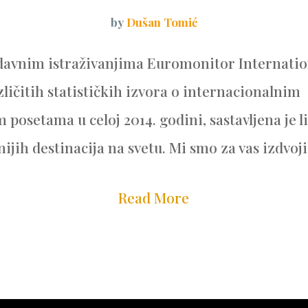
by
Dušan Tomić
avnim istraživanjima Euromonitor Internatio
ličitih statističkih izvora o internacionalnim
m posetama u celoj 2014. godini, sastavljena je l
ijih destinacija na svetu. Mi smo za vas izdvojili
Read More