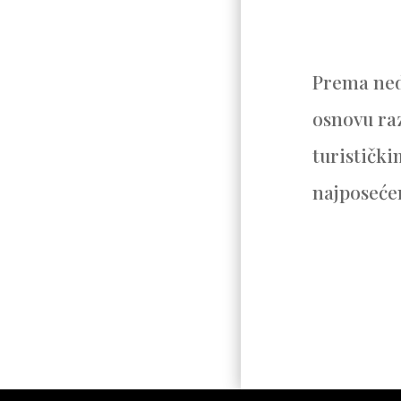
Prema ned
osnovu raz
turistički
najposećen