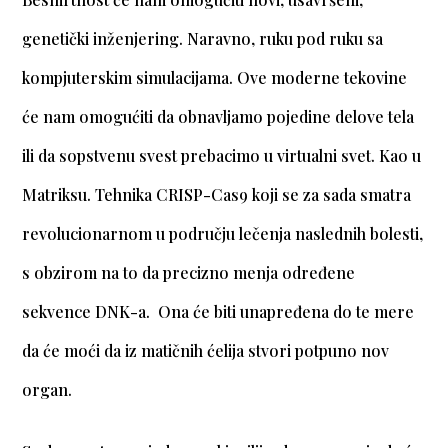
genetički inženjering. Naravno, ruku pod ruku sa
kompjuterskim simulacijama. Ove moderne tekovine
će nam omogućiti da obnavljamo pojedine delove tela
ili da sopstvenu svest prebacimo u virtualni svet. Kao u
Matriksu. Tehnika CRISP-Cas9 koji se za sada smatra
revolucionarnom u području lečenja naslednih bolesti,
s obzirom na to da precizno menja određene
sekvence DNK-a. Ona će biti unapređena do te mere
da će moći da iz matičnih ćelija stvori potpuno nov
organ.