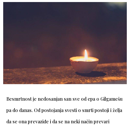
Besmrtnost je nedosanjan san sve od epa o Gilgamešu
pa do danas. Od postojanja svesti o smrti postoji i želja
da se ona prevaziđe i da se na neki način prevari