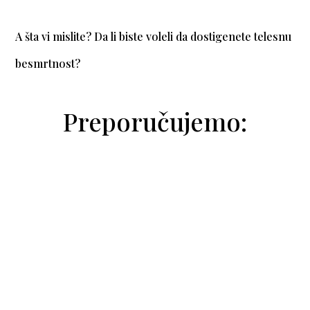
A šta vi mislite? Da li biste voleli da dostigenete telesnu
besmrtnost?
Preporučujemo:
Natalija Trivić