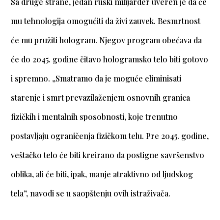
Sa druge strane, jedan ruski milijarder uveren je da će
mu tehnologija omogućiti da živi zauvek. Besmrtnost
će mu pružiti hologram. Njegov program obećava da
će do 2045. godine čitavo hologramsko telo biti gotovo
i spremno. „Smatramo da je moguće eliminisati
starenje i smrt prevazilaženjem osnovnih granica
fizičkih i mentalnih sposobnosti, koje trenutno
postavljaju ograničenja fizičkom telu. Pre 2045. godine,
veštačko telo će biti kreirano da postigne savršenstvo
oblika, ali će biti, ipak, manje atraktivno od ljudskog
tela”, navodi se u saopštenju ovih istraživača.