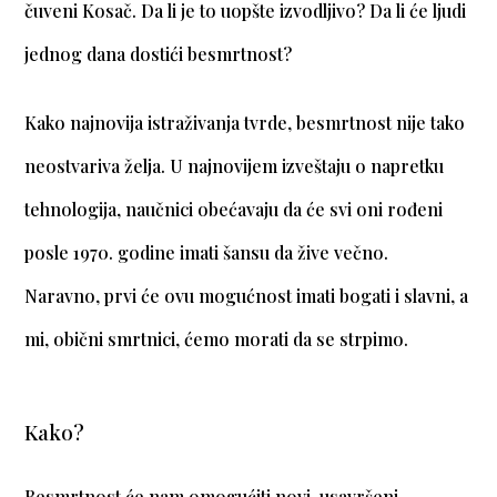
čuveni Kosač. Da li je to uopšte izvodljivo? Da li će ljudi
jednog dana dostići besmrtnost?
Kako najnovija istraživanja tvrde, besmrtnost nije tako
neostvariva želja. U najnovijem izveštaju o napretku
tehnologija, naučnici obećavaju da će svi oni rođeni
posle 1970. godine imati šansu da žive večno.
Naravno, prvi će ovu mogućnost imati bogati i slavni, a
mi, obični smrtnici, ćemo morati da se strpimo.
Kako?
Besmrtnost će nam omogućiti novi, usavršeni,