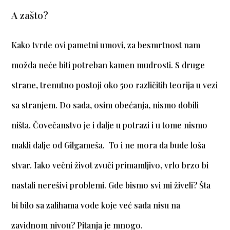
A zašto?
Kako tvrde ovi pametni umovi, za besmrtnost nam
možda neće biti potreban kamen mudrosti. S druge
strane, trenutno postoji oko 500 različitih teorija u vezi
sa stranjem. Do sada, osim obećanja, nismo dobili
ništa. Čovečanstvo je i dalje u potrazi i u tome nismo
makli dalje od Gilgameša. To i ne mora da bude loša
stvar. Iako večni život zvuči primamljivo, vrlo brzo bi
nastali nerešivi problemi. Gde bismo svi mi živeli? Šta
bi bilo sa zalihama vode koje već sada nisu na
zavidnom nivou? Pitanja je mnogo.