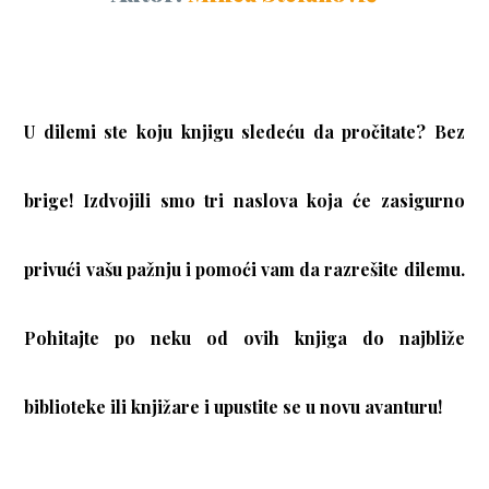
U dilemi ste koju knjigu sledeću da pročitate? Bez
brige! Izdvojili smo tri naslova koja će zasigurno
privući vašu pažnju i pomoći vam da razrešite dilemu.
Pohitajte po neku od ovih knjiga do najbliže
biblioteke ili knjižare i upustite se u novu avanturu!