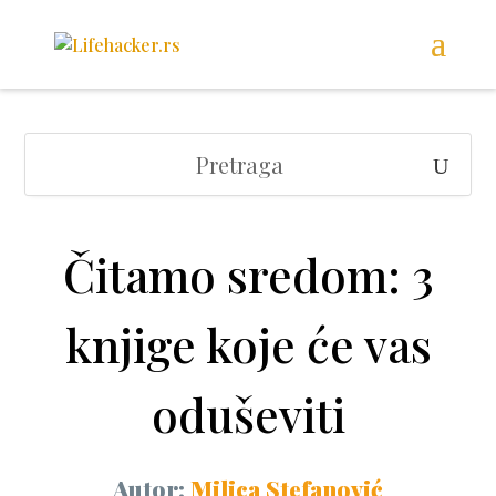
Čitamo sredom: 3
knjige koje će vas
oduševiti
Autor:
Milica Stefanović