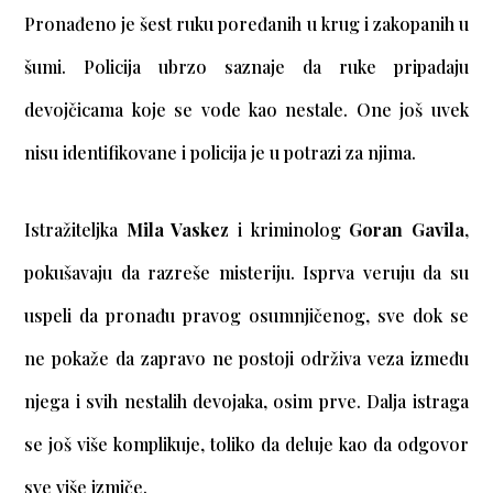
Pronađeno je šest ruku poređanih u krug i zakopanih u
šumi. Policija ubrzo saznaje da ruke pripadaju
devojčicama koje se vode kao nestale. One još uvek
nisu identifikovane i policija je u potrazi za njima.
Istražiteljka
Mila Vaskez
i kriminolog
Goran Gavila
,
pokušavaju da razreše misteriju. Isprva veruju da su
uspeli da pronađu pravog osumnjičenog, sve dok se
ne pokaže da zapravo ne postoji održiva veza između
njega i svih nestalih devojaka, osim prve. Dalja istraga
se još više komplikuje, toliko da deluje kao da odgovor
sve više izmiče.