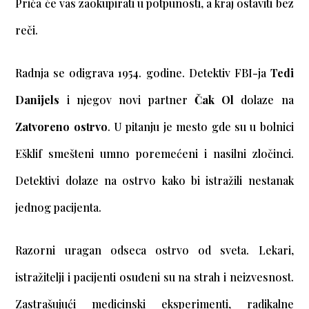
Priča će vas zaokupirati u potpunosti, a kraj ostaviti bez
reči.
Radnja se odigrava 1954. godine. Detektiv FBI-ja
Tedi
Danijels
i njegov novi partner
Čak Ol
dolaze na
Zatvoreno ostrvo
. U pitanju je mesto gde su u bolnici
Ešklif smešteni umno poremećeni i nasilni zločinci.
Detektivi dolaze na ostrvo kako bi istražili nestanak
jednog pacijenta.
Razorni uragan odseca ostrvo od sveta. Lekari,
istražitelji i pacijenti osuđeni su na strah i neizvesnost.
Zastrašujući medicinski eksperimenti, radikalne