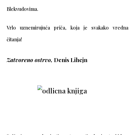
Blekvudovima.
Vrlo uznemirujuća priča, koja je svakako vredna
čitanja!
Zatvoreno ostrvo,
Denis Lihejn