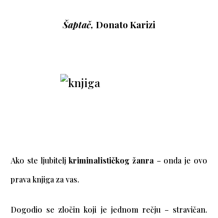
Šaptač,
Donato Karizi
Ako ste ljubitelj
kriminalističkog žanra
– onda je ovo
prava knjiga za vas.
Dogodio se zločin koji je jednom rečju – stravičan.