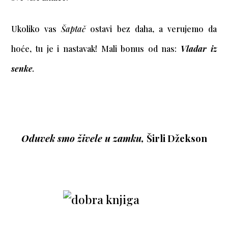
Ukoliko vas
Šaptač
ostavi bez daha, a verujemo da
hoće, tu je i nastavak! Mali bonus od nas:
Vladar iz
senke
.
Oduvek smo živele u zamku,
Širli Džekson