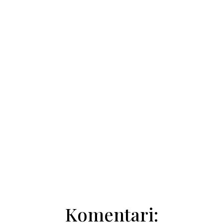
Natalija Trivić
Marina Radovac
Komentari: