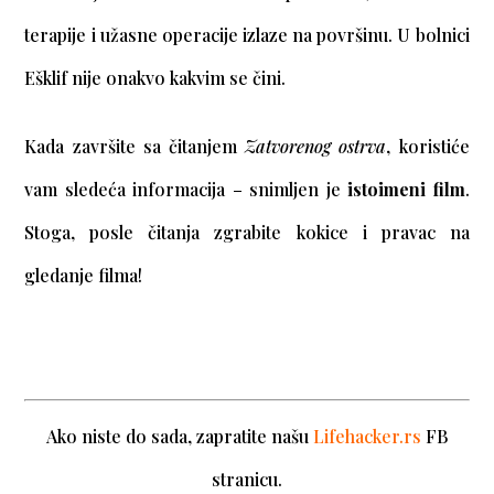
terapije i užasne operacije izlaze na površinu.
U bolnici
Ešklif nije onakvo kakvim se čini.
Kada završite sa čitanjem
Zatvorenog ostrva
, koristiće
vam sledeća informacija – snimljen je
istoimeni film
.
Stoga, posle čitanja zgrabite kokice i pravac na
gledanje filma!
Ako niste do sada, zapratite našu
Lifehacker.rs
FB
stranicu.