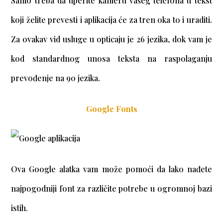
Samo treba da uperite kameru vašeg telefona u tekst
koji želite prevesti i aplikacija će za tren oka to i uraditi.
Za ovakav vid usluge u opticaju je 26 jezika, dok vam je
kod standardnog unosa teksta na raspolaganju
prevođenje na 90 jezika.
Google Fonts
Ova Google alatka vam može pomoći da lako nađete
najpogodniji font za različite potrebe u ogromnoj bazi
istih.