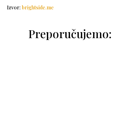
Izvor:
brightside.me
Preporučujemo:
Natalija Trivić