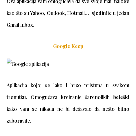
Ova aplikacija vam omogućava da sve svoje mail naloge
kao što su Yahoo, Outlook, Hotmail…
sjedinite
u jedan
Gmail inbox.
Google Keep
Aplikacija kojoj se lako i brzo pristupa u svakom
trenutku. Omogućava kreiranje šarenolikih
beleški
kako vam se nikada ne bi dešavalo da nešto bitno
zaboravite.