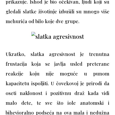
prikazuje. Ishod je bio očekivan, ljudi koji su
gledali slatke životinje izbušili su mnogo više
mehurića od bilo koje dve grupe.
Ukratko, slatka agresivnost je trenutna
frustacija koja se javlja usled preterane
reakcije koju nije moguće u punom
kapacitetu ispoljiti. U čovekovoj je prirodi da
oseti naklonost i pozitivnu draž kada vidi
malo dete, te sve što iole anatomski i
bihevioralno podseća na ova mala i nedužna