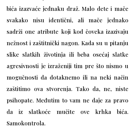
bića izazvaće jednaku draž. Malo dete i mače
svakako nisu identični, ali mače jednako
sadrži one atribute koji kod čoveka izazivaju
nežnost i zaštitnički nagon. Kada su u pitanju
slike slatkih životinja ili beba osećaj slatke
agresivnosti je izraženiji tim pre što nismo u
mogučnosti da dotaknemo ili na neki način
zaštitimo ova stvorenja. Tako da, ne, niste
psihopate. Međutim to vam ne daje za pravo
da iz slatkoće mučite ove krhka bića.
Samokontrola.