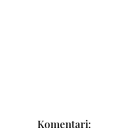
Jelena Jevtić
Maša Prihotko
Komentari: