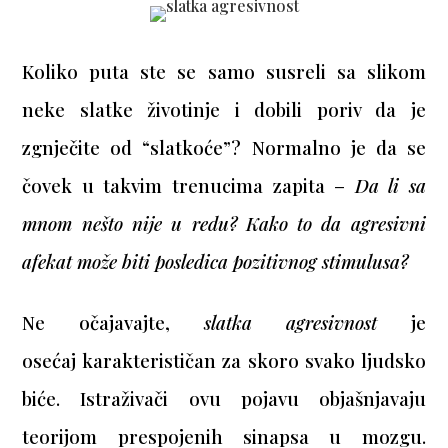
Koliko puta ste se samo susreli sa slikom
neke slatke životinje i dobili poriv da je
zgnječite od “slatkoće”? Normalno je da se
čovek u takvim trenucima zapita –
Da li sa
mnom nešto nije u redu? Kako to da agresivni
afekat može biti posledica pozitivnog stimulusa?
Ne očajavajte,
slatka agresivnost
je
osećaj karakterističan za skoro svako ljudsko
biće. Istraživači ovu pojavu objašnjavaju
teorijom prespojenih sinapsa u mozgu.