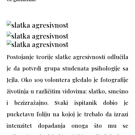
Postojanje teorije slatke agresivnosti odlučila
je da potvrdi grupa studenata psihologije sa
Jejla. Oko 109 volontera gledalo je fotografije
životinja u različitim vidovima: slatko, smešno
i bezizražajno. Svaki ispitanik dobio je
pucketavu foliju na kojoj je trebalo da izrazi
intenzitet dopadanja onoga što mu se