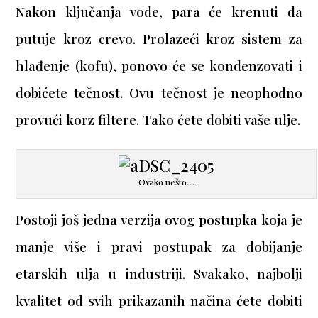
Nakon ključanja vode, para će krenuti da
putuje kroz crevo. Prolazeći kroz sistem za
hlađenje (kofu), ponovo će se kondenzovati i
dobićete tečnost. Ovu tečnost je neophodno
provući korz filtere. Tako ćete dobiti vaše ulje.
Ovako nešto…
Postoji još jedna verzija ovog postupka koja je
manje više i pravi postupak za dobijanje
etarskih ulja u industriji. Svakako, najbolji
kvalitet od svih prikazanih načina ćete dobiti