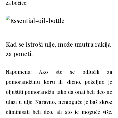
za bočice.
Kad se istroši ulje, može unutra rakija
za poneti.
Napomena: Ako ste se odlučili za
pomorandžinu koru ili slično, poželjno je
oljuštiti pomorandžu tako da onaj beli deo ne
ulazi u ulje. Naravno, nemoguće je baš skroz
eliminisati beli deo, ali što je moguće više.