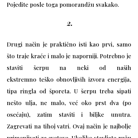
Pojedite posle toga pomorandžu svakako.
2.
Drugi način je praktično isti kao prvi, samo
što traje kraće i malo je naporniji. Potrebno je
staviti šerpu na neki od naših
ekstremno teško obnovljivih izvora energija,
tipa ringla od šporeta. U šerpu treba sipati
nešto ulja, ne malo, već oko prst dva (po
osećaju), zatim staviti i biljke unutra.
Zagrevati na tihoj vatri. Ovaj način je najbolje
primenjivati za cvetove. Ukoliko stavljate ružu