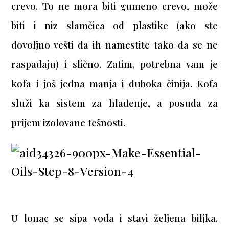
crevo. To ne mora biti gumeno crevo, može
biti i niz slamčica od plastike (ako ste
dovoljno vešti da ih namestite tako da se ne
raspadaju) i slično. Zatim, potrebna vam je
kofa i još jedna manja i duboka činija. Kofa
služi ka sistem za hlađenje, a posuda za
prijem izolovane tešnosti.
U lonac se sipa voda i stavi željena biljka.