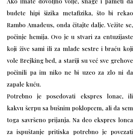
Ako imate dovoljno volje, snage i pameti da
budete hipi šizika metafizika, što bi rekao
Rambo Amadeus, onda čitajte dalje. Vežite se,
počinje hemija. Ovo je u stvari za entuzijaste
koji žive sami ili za mlađe sestre i braću koji
vole Brejking bed, a stariji su već sve grehove
počinili pa im niko ne bi uzeo za zlo ni da
zapale kuću.
Potrebno je posedovati ekspres lonac, ili
kakvu šerpu sa bušnim poklopcem, ali da sem
toga savršeno prijanja. Na deo ekspres lonca
za ispuštanje pritiska potrebno je povezati