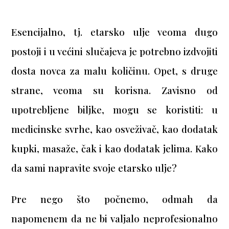
Esencijalno, tj. etarsko ulje veoma dugo
postoji i u većini slučajeva je potrebno izdvojiti
dosta novca za malu količinu. Opet, s druge
strane, veoma su korisna. Zavisno od
upotrebljene biljke, mogu se koristiti: u
medicinske svrhe, kao osveživač, kao dodatak
kupki, masaže, čak i kao dodatak jelima. Kako
da sami napravite svoje etarsko ulje?
Pre nego što počnemo, odmah da
napomenem da ne bi valjalo neprofesionalno