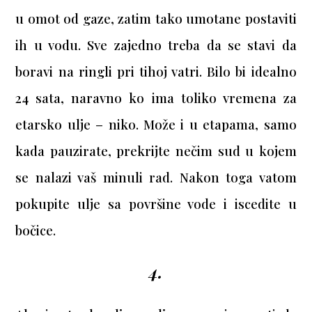
u omot od gaze, zatim tako umotane postaviti
ih u vodu. Sve zajedno treba da se stavi da
boravi na ringli pri tihoj vatri. Bilo bi idealno
24 sata, naravno ko ima toliko vremena za
etarsko ulje – niko. Može i u etapama, samo
kada pauzirate, prekrijte nečim sud u kojem
se nalazi vaš minuli rad. Nakon toga vatom
pokupite ulje sa površine vode i iscedite u
bočice.
4.