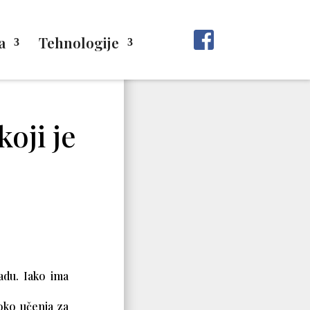
a
Tehnologije
oji je
adu. Iako ima
 oko učenja za