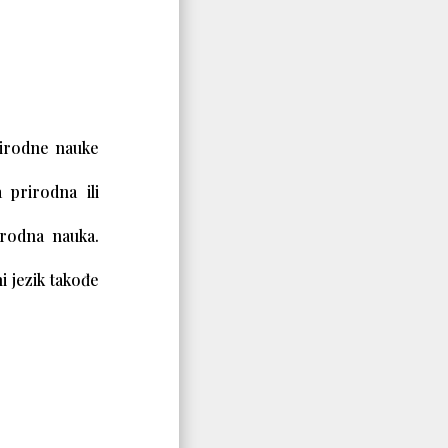
rirodne nauke
 prirodna ili
irodna nauka.
i jezik takođe