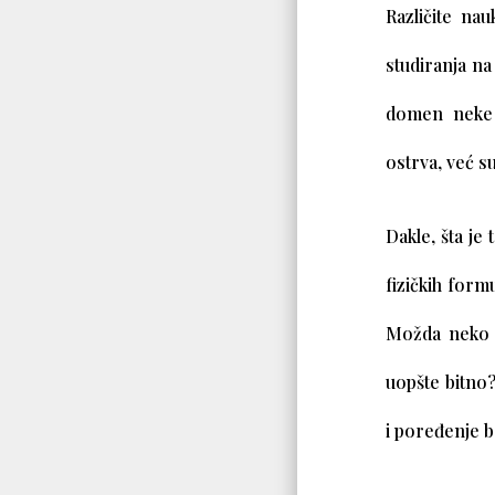
Različite na
studiranja n
domen neke 
ostrva, već s
Dakle, šta je
fizičkih form
Možda neko k
uopšte bitno?
i poređenje b