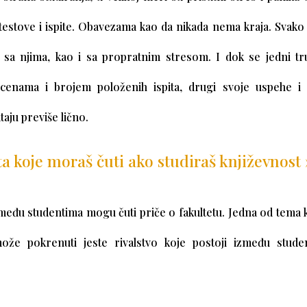
testove i ispite. Obavezama kao da nikada nema kraja. Svako
aj sa njima, kao i sa propratnim stresom. I dok se jedni t
ocenama i brojem položenih ispita, drugi svoje uspehe i
taju previše lično.
ta koje moraš čuti ako studiraš književnost 
među studentima mogu čuti priče o fakultetu. Jedna od tema 
že pokrenuti jeste rivalstvo koje postoji između studena