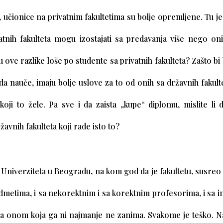
, učionice na privatnim fakultetima su bolje opremljene. Tu je 
vatnih fakulteta mogu izostajati sa predavanja više nego oni
su ove razlike loše po studente sa privatnih fakulteta? Zašto bi
 da nauče, imaju bolje uslove za to od onih sa državnih fakult
koji to žele. Pa sve i da zaista „kupe“ diplomu, mislite li 
žavnih fakulteta koji rade isto to?
 Univerziteta u Beogradu, na kom god da je fakultetu, susreo s
edmetima, i sa nekorektnim i sa korektnim profesorima, i sa 
sa onom koja ga ni najmanje ne zanima. Svakome je teško. Na 