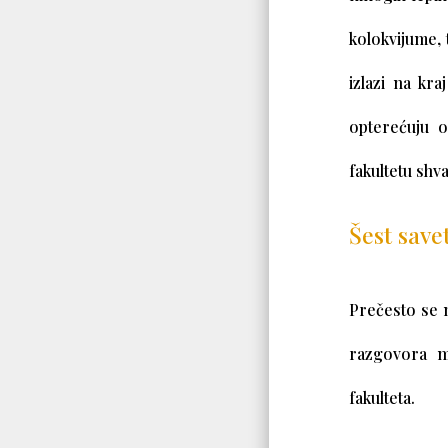
kolokvijume, 
izlazi na kr
opterećuju 
fakultetu shva
Šest save
Prečesto se 
razgovora mo
fakulteta.