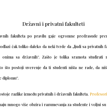
Državni i privatni fakulteti
žavnih fakulteta po pravilu gaje ogromne predrasude pr
 odlazi čak toliko daleko da neki tvrde da „ljudi sa privatnih f
 onima sa državnih“. Zašto je tolika sramota studirati 
to što postoji uverenje da ti studenti ništa ne rade, da ni
e diplomu“.
stoje razlike između privatnih i državnih fakulteta.
Profesor
maju mnogo više obzira i razumevanja za studente i voljni su