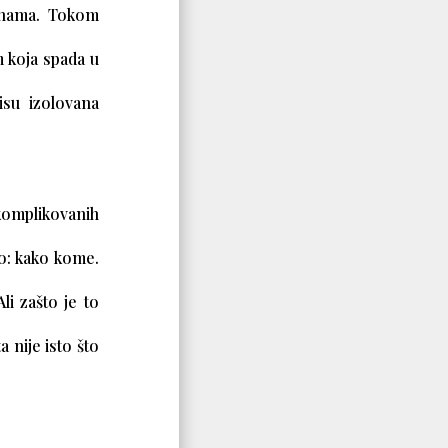
linama. Tokom
 koja spada u
su izolovana
 komplikovanih
mo: kako kome.
i zašto je to
 nije isto što