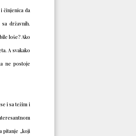
i činjenica da
 sa državnih.
 bile loše? Ako
eta. A svakako
da ne postoje
e i sa težim i
interesantnom
pitanje „koji