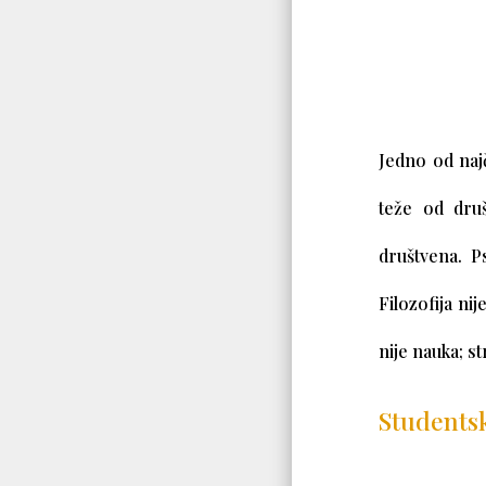
Jedno od naj
teže od druš
društvena. P
Filozofija ni
nije nauka; str
Studentsk