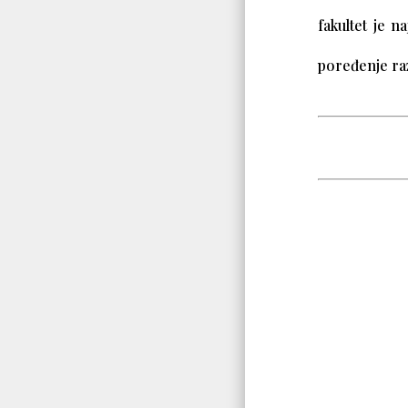
fakultet je n
poređenje razl