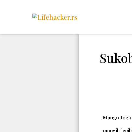
Sukob
Mnogo toga č
mnogih lepih 