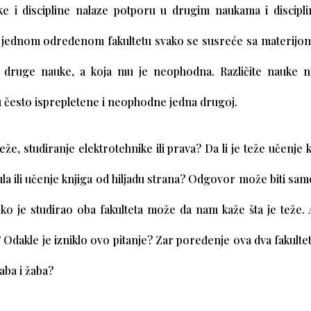
uke i discipline nalaze potporu u drugim naukama i discip
a jednom određenom fakultetu svako se susreće sa materijom
druge nauke, a koja mu je neophodna. Različite nauke ni
u često isprepletene i neophodne jedna drugoj.
 teže, studiranje elektrotehnike ili prava? Da li je teže učenje
ula ili učenje knjiga od hiljadu strana? Odgovor može biti sa
o je studirao oba fakulteta može da nam kaže šta je teže. Al
 Odakle je izniklo ovo pitanje? Zar poređenje ova dva fakulteta
aba i žaba?