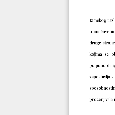
Iz nekog razl
onim čuvenim
druge strane
kojima se ob
potpuno drug
zapostavlja s
sposobnostim
procenjivala