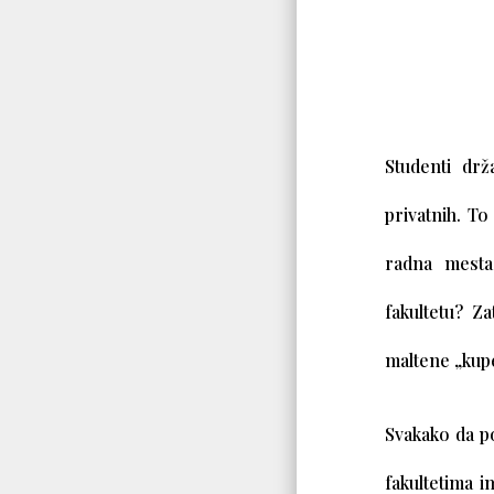
Studenti dr
privatnih. To
radna mesta
fakultetu? Za
maltene „kup
Svakako da po
fakultetima i