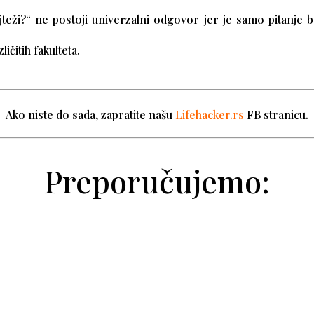
ajteži?“ ne postoji univerzalni odgovor jer je samo pitanje 
ičitih fakulteta.
Ako niste do sada, zapratite našu
Lifehacker.rs
FB stranicu.
Preporučujemo: