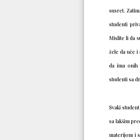
susret. Zatim
studenti pri
Mislite li da 
žele da uče i
da ima onih 
studenti sa dr
Svaki student
sa lakšim pr
materijom i 