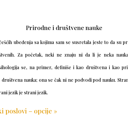
Prirodne i društvene nauke
češćih ubeđenja sa kojima sam se susretala jeste to da su p
tvenih. Za početak, neki ne znaju ni da li je neka nauka
sihologija se, na primer, definiše i kao društvena i kao pr
je društvena nauka; ona se čak ni ne podvodi pod nauku. Stran
ani jezik je strani jezik.
i poslovi – opcije »