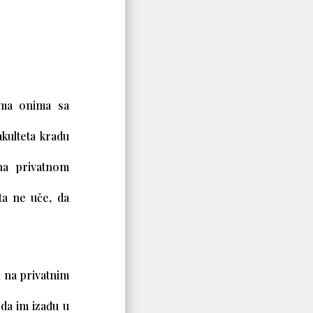
ema onima sa
akulteta kradu
na privatnom
šta ne uče, da
i
na privatnim
 da im izađu u