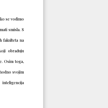
Ako se vodimo
ati smisla. S
 fakulteta na
koji obrađuju
e. Osim toga,
 shodno svojim
inteligencija