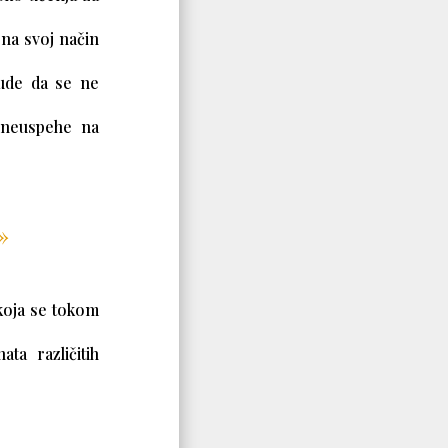
 na svoj način
rude da se ne
 neuspehe na
»
koja se tokom
ta različitih