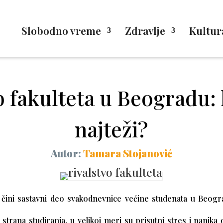
Slobodno vreme
Zdravlje
Kultur
 fakulteta u Beogradu: k
najteži?
Autor:
Tamara Stojanović
ini sastavni deo svakodnevnice većine studenata u Beogr
strana studiranja, u velikoj meri su prisutni stres i panika