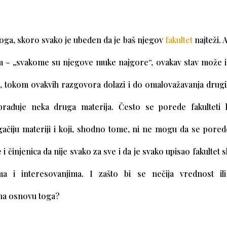
oga, skoro svako je ubeđen da je baš njegov
fakultet
najteži. 
 – „svakome su njegove muke najgore“, ovakav stav može im
, tokom ovakvih razgovora dolazi i do omalovažavanja drugih
rađuje neka druga materija. Često se porede fakulteti 
ačiju materiji i koji, shodno tome, ni ne mogu da se pored
e i činjenica da nije svako za sve i da je svako upisao fakultet
a i interesovanjima. I zašto bi se nečija vrednost ili 
 na osnovu toga?