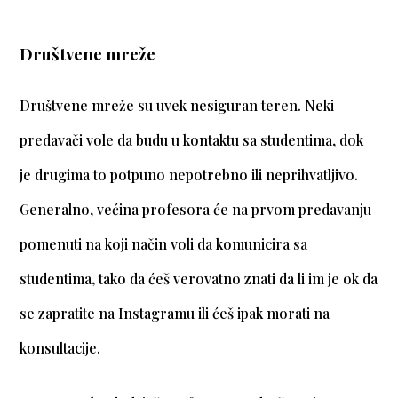
Društvene mreže
Društvene mreže su uvek nesiguran teren. Neki
predavači vole da budu u kontaktu sa studentima, dok
je drugima to potpuno nepotrebno ili neprihvatljivo.
Generalno, većina profesora će na prvom predavanju
pomenuti na koji način voli da komunicira sa
studentima, tako da ćeš verovatno znati da li im je ok da
se zapratite na Instagramu ili ćeš ipak morati na
konsultacije.