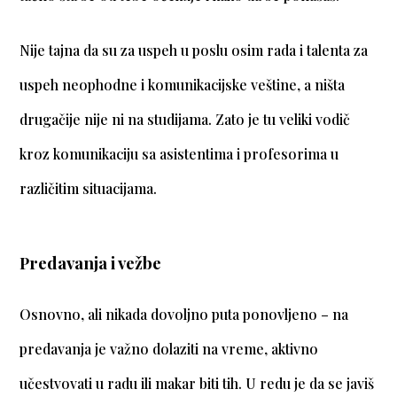
Nije tajna da su za uspeh u poslu osim rada i talenta za
uspeh neophodne i komunikacijske veštine, a ništa
drugačije nije ni na studijama. Zato je tu veliki vodič
kroz komunikaciju sa asistentima i profesorima u
različitim situacijama.
Predavanja i vežbe
Osnovno, ali nikada dovoljno puta ponovljeno – na
predavanja je važno dolaziti na vreme, aktivno
učestvovati u radu ili makar biti tih. U redu je da se javiš