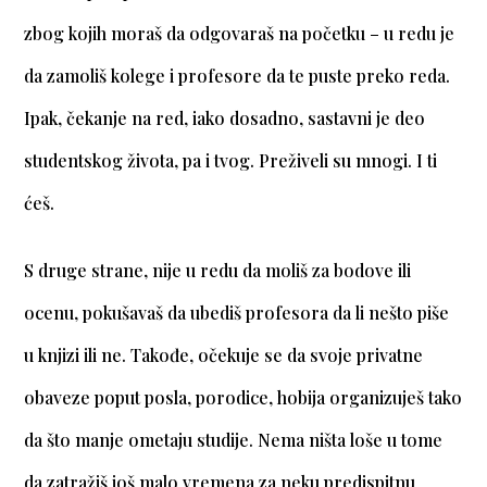
zbog kojih moraš da odgovaraš na početku – u redu je
da zamoliš kolege i profesore da te puste preko reda.
Ipak, čekanje na red, iako dosadno, sastavni je deo
studentskog života, pa i tvog. Preživeli su mnogi. I ti
ćeš.
S druge strane, nije u redu da moliš za bodove ili
ocenu, pokušavaš da ubediš profesora da li nešto piše
u knjizi ili ne. Takođe, očekuje se da svoje privatne
obaveze poput posla, porodice, hobija organizuješ tako
da što manje ometaju studije. Nema ništa loše u tome
da zatražiš još malo vremena za neku predispitnu