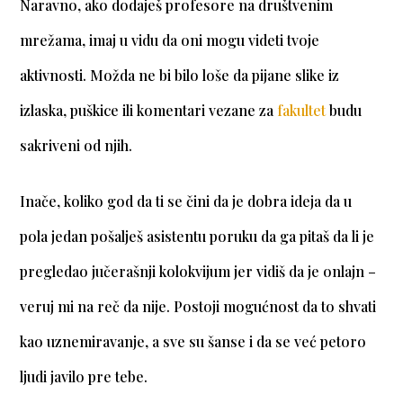
Naravno, ako dodaješ profesore na društvenim
mrežama, imaj u vidu da oni mogu videti tvoje
aktivnosti. Možda ne bi bilo loše da pijane slike iz
izlaska, puškice ili komentari vezane za
fakultet
budu
sakriveni od njih.
Inače, koliko god da ti se čini da je dobra ideja da u
pola jedan pošalješ asistentu poruku da ga pitaš da li je
pregledao jučerašnji kolokvijum jer vidiš da je onlajn –
veruj mi na reč da nije. Postoji mogućnost da to shvati
kao uznemiravanje, a sve su šanse i da se već petoro
ljudi javilo pre tebe.