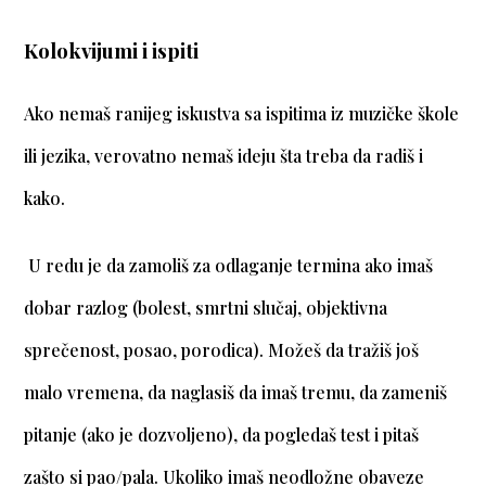
Kolokvijumi i ispiti
Ako nemaš ranijeg iskustva sa ispitima iz muzičke škole
ili jezika, verovatno nemaš ideju šta treba da radiš i
kako.
U redu je da zamoliš za odlaganje termina ako imaš
dobar razlog (bolest, smrtni slučaj, objektivna
sprečenost, posao, porodica). Možeš da tražiš još
malo vremena, da naglasiš da imaš tremu, da zameniš
pitanje (ako je dozvoljeno), da pogledaš test i pitaš
zašto si pao/pala. Ukoliko imaš neodložne obaveze