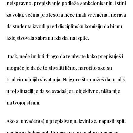
neispravno, prepisivanje podleže sankcionisanju. Istini
za volju, većina profesora neće imati vremena i nerava
da studenta izvodi pred disciplinsku komisiju da bi mu
izdejstvovala zabranu izlaska na ispite.
Ipak, neće im biti drago da te uhvate kako prepisuješ i
moguće je da će to shvatiti lično, naročito ako su
tradicionalnijih shvatanja. Najgore što možeš da uradiš
u toj situaciji je da se svađaš jer, objektivno, ništa nije
na tvojoj strani.
Ako si uhvaćen(a) u prepisivanju, izvini se, napusti ispit,
nauči za sledeći put. Ponašaj se normalno i nadaj se