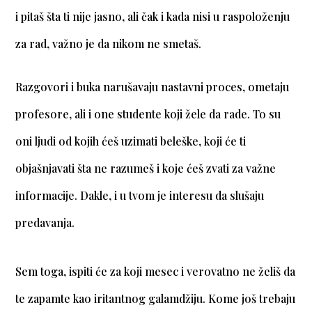
i pitaš šta ti nije jasno, ali čak i kada nisi u raspoloženju
za rad, važno je da nikom ne smetaš.
Razgovori i buka narušavaju nastavni proces, ometaju
profesore, ali i one studente koji žele da rade. To su
oni ljudi od kojih ćeš uzimati beleške, koji će ti
objašnjavati šta ne razumeš i koje ćeš zvati za važne
informacije. Dakle, i u tvom je interesu da slušaju
predavanja.
Sem toga, ispiti će za koji mesec i verovatno ne želiš da
te zapamte kao iritantnog galamdžiju. Kome još trebaju