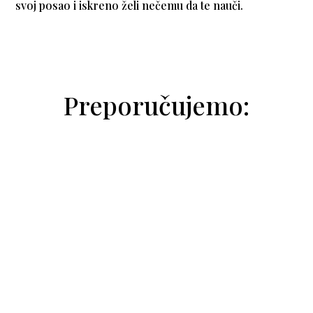
svoj posao i iskreno želi nečemu da te nauči.
Preporučujemo:
cita