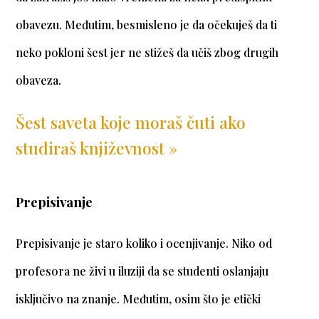
obavezu. Međutim, besmisleno je da očekuješ da ti
neko pokloni šest jer ne stižeš da učiš zbog drugih
obaveza.
Šest saveta koje moraš čuti ako
studiraš književnost »
Prepisivanje
Prepisivanje je staro koliko i ocenjivanje. Niko od
profesora ne živi u iluziji da se studenti oslanjaju
isključivo na znanje. Međutim, osim što je etički