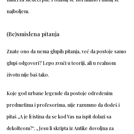
najboljem.
(Be)smislena pitanja
Znate ono da nema glupih pitanja, već da postoje samo
glupi odgovori? Lepo zvuči u teoriji, ali u realnom
životu nije baš tako.
Koje god urbane legende da postoje određenim
predmetima i profesorima, nije razumno da dođeš i
pitaš „A je li istina da se kod Vas na ispit dolazi sa
dekolteom?“. „Jesu li skripta iz Antike dovoljna za