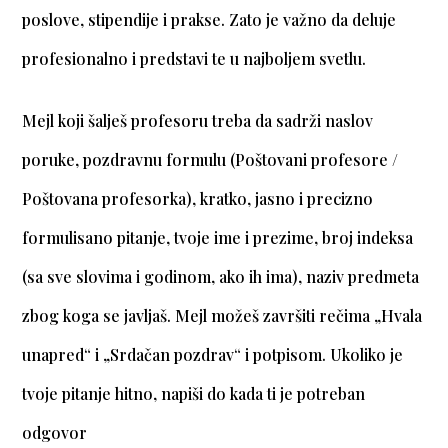
poslove, stipendije i prakse. Zato je važno da deluje
profesionalno i predstavi te u najboljem svetlu.
Mejl koji šalješ profesoru treba da sadrži naslov
poruke, pozdravnu formulu (Poštovani profesore /
Poštovana profesorka), kratko, jasno i precizno
formulisano pitanje, tvoje ime i prezime, broj indeksa
(sa sve slovima i godinom, ako ih ima), naziv predmeta
zbog koga se javljaš. Mejl možeš završiti rečima „Hvala
unapred“ i „Srdačan pozdrav“ i potpisom. Ukoliko je
tvoje pitanje hitno, napiši do kada ti je potreban
odgovor