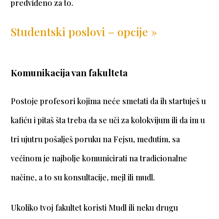
predviđeno za to.
Studentski poslovi – opcije »
Komunikacija van fakulteta
Postoje profesori kojima neće smetati da ih startuješ u
kafiću i pitaš šta treba da se uči za kolokvijum ili da im u
tri ujutru pošalješ poruku na Fejsu, međutim, sa
većinom je najbolje komunicirati na tradicionalne
načine, a to su konsultacije, mejl ili mudl.
Ukoliko tvoj fakultet koristi Mudl ili neku drugu