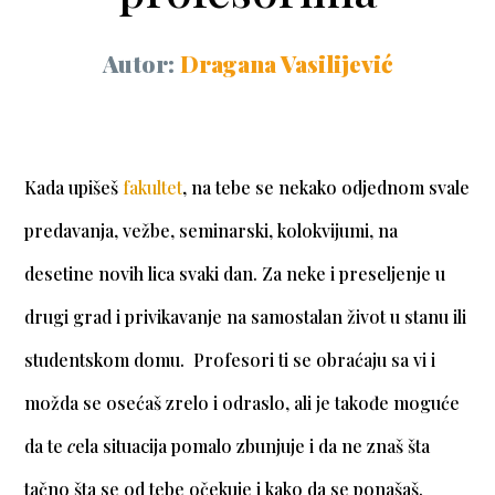
Autor:
Dragana Vasilijević
Kada upišeš
fakultet
, na tebe se nekako odjednom svale
predavanja, vežbe, seminarski, kolokvijumi, na
desetine novih lica svaki dan. Za neke i preseljenje u
drugi grad i privikavanje na samostalan život u stanu ili
studentskom domu. Profesori ti se obraćaju sa vi i
možda se osećaš zrelo i odraslo, ali je takođe moguće
da te
c
ela situacija pomalo zbunjuje i da ne znaš šta
tačno šta se od tebe očekuje i kako da se ponašaš.