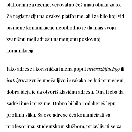
platformu za učenje, verovatno ćeš imati obuku za to.
Za registraciju na ovakve platforme, ali i za bilo koji vid
pismene komunikacije neophodno je da imaš svoju
zvaničnu mejl adresu namenjenu poslovnoj
komunikaciji.
Iako adrese i korisnička imena poput
nelerazbijach99
ili
icatrigrica
zvuče upečatljivo i svakako će biti primećeni,
dobra ideja je da otvoriš klasičnu adresu. Ona treba da
sadrži ime i prezime. Dobro bi bilo i odabereš lepu
profilnu sliku. Sa ove adrese ćeš komunicirati sa
profesorima, studentskom službom, prijavljivati se za