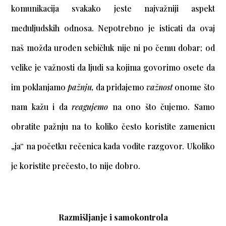
komunikacija svakako jeste najvažniji aspekt
međuljudskih odnosa. Nepotrebno je isticati da ovaj
naš možda urođen sebičluk nije ni po čemu dobar; od
velike je važnosti da ljudi sa kojima govorimo osete da
im poklanjamo
pažnju,
da pridajemo
važnost
onome što
nam kažu i da
reagujemo
na ono što čujemo. Samo
obratite pažnju na to koliko često koristite zamenicu
„ja“ na početku rečenica kada vodite razgovor. Ukoliko
je koristite prečesto, to nije dobro.
Razmišljanje i samokontrola