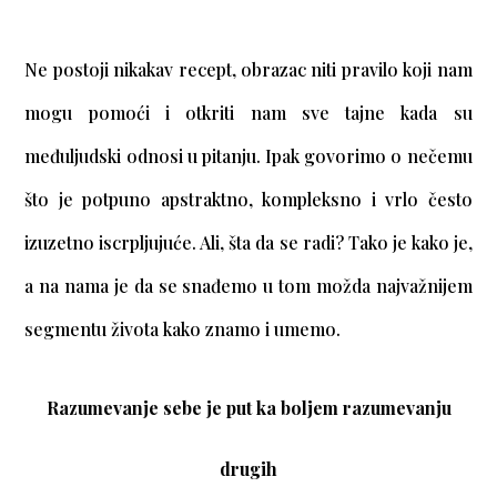
Ne postoji nikakav recept, obrazac niti pravilo koji nam
mogu pomoći i otkriti nam sve tajne kada su
međuljudski odnosi u pitanju. Ipak govorimo o nečemu
što je potpuno apstraktno, kompleksno i vrlo često
izuzetno iscrpljujuće. Ali, šta da se radi? Tako je kako je,
a na nama je da se snađemo u tom možda najvažnijem
segmentu života kako znamo i umemo.
Razumevanje sebe je put ka boljem razumevanju
drugih