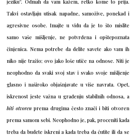
jeziku“. Odmah da vam kažem, retko kome to prija.
Takvi ostavljaju utisak napadne, samožive, ponekad i
agresivne osobe. Imajte u vidu da je to što mislite
samo vaše mišljenje, ne potvrđena i opštepoznata
činjenica. Nema potrebe da delite savete ako vam ih
niko nije tražio; ovo jako loše utiče na odnose. Niti je
neophodno da svaki svoj stav i svako svoje mišljenje
glasno i naširoko objašnjavate u više navrata. Opet,
iskrenost jeste važna u građenju stabilnih odnosa, a
biti otvoren
prema drugima često znači i biti otvoren
prema samom sebi. Neophodno je, pak, proceniti kada
treba da budete iskreni a kada treba da ćutite ili da se