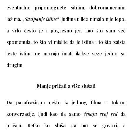
eventualno pripomognete sitnim, dobronamernim
lažima.
„Sasipanje istine“
ljudima u lice nimalo nije lepo,
a vrlo često je i pogrešno jer, kao što sam već
spomenula, to što vi mislite da je istina i to što zaista
jeste istina ne moraju imati ikakve veze jedno sa
drugim.
Manje pričati a više slušati
Da parafraziram nešto iz jednog filma – tokom
konverzacije, ljudi kao da samo
čekaju svoj red
da
pričaju. Retko ko
sluša
šta mu se govori, a