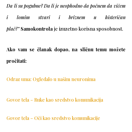
Da li su pogubne? Da li je neophodno da počnem da vičem
i lomim stvari i briznem u histeričan
plač?”
Samokontrola
je izuzetno korisna sposobnost.
Ako vam se članak dopao, na sličnu temu možete
pročitati:
Odraz uma: Ogledalo u našim neuronima
Govor tela – Ruke kao sredstvo komunikacija
Govor tela – Oči kao sredstvo komunikacije