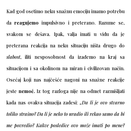
Kad god osetimo neku snažnu emociju imamo potrebu
da
reagujemo
impulsivno i preterano. Razume se,
svakom se dešava. Ipak, valja imati u vidu da je
preterana reakcija na neku situaciju ništa drugo do
slabost
, iliti nesposobnost da izađemo na kraj sa
situacijom i sa okolinom na miran i civilizovan način.
Osećaj koji nas najčešće nagoni na snažne reakcije
jeste
nemoć.
Iz tog razloga nije na odmet razmišljati
kada nas ovakva situacija zadesi:
„Da li je ovo stvarno
toliko strašno? Da li je neko to uradio ili rekao samo da bi
me povredio? Kakve posledice ovo može imati po mene?