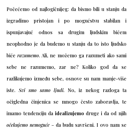
Počećemo od najlogičnijeg: da bismo bili u stanju da
izgradimo pristojan i po mogućstvu stabilan i
ispunjavajuć odnos sa drugim ljudskim bićem
neophodno je da budemo u stanju da to isto ljudsko
biće
razumemo
. Ali, ne možemo ga razumeti ako sami
sebe ne razumemo, zar ne? Koliko god da se
razlikujemo između sebe, osnove su nam manje-više
iste.
Svi smo samo ljudi.
No, iz nekog razloga ta
očigledna činjenica se mnogo često zaboravlja, te
imamo tendenciju da
idealizujemo
druge i da od njih
očekujemo nemoguće
– da budu savršeni. I ovo nam se