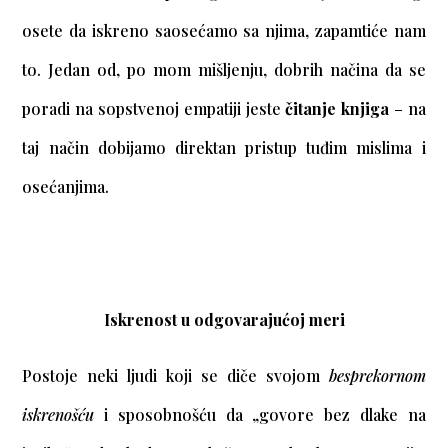
osete da iskreno saosećamo sa njima, zapamtiće nam
to. Jedan od, po mom mišljenju, dobrih načina da se
poradi na sopstvenoj empatiji jeste
čitanje knjiga
– na
taj način dobijamo direktan pristup tuđim mislima i
osećanjima.
Iskrenost u odgovarajućoj meri
Postoje neki ljudi koji se diče svojom
besprekornom
iskrenošću
i sposobnošću da „govore bez dlake na