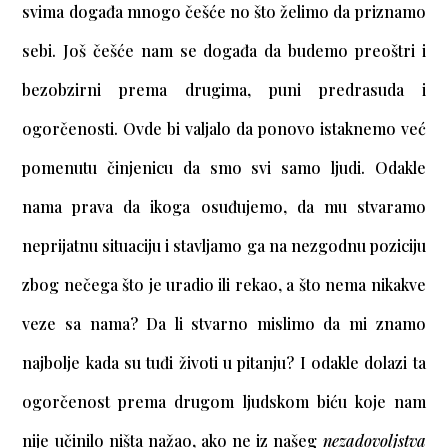
svima događa mnogo češće no što želimo da priznamo
sebi. Još češće nam se događa da budemo preoštri i
bezobzirni prema drugima, puni predrasuda i
ogorčenosti. Ovde bi valjalo da ponovo istaknemo već
pomenutu činjenicu da smo svi samo ljudi. Odakle
nama prava da ikoga osuđujemo, da mu stvaramo
neprijatnu situaciju i stavljamo ga na nezgodnu poziciju
zbog nečega što je uradio ili rekao, a što nema nikakve
veze sa nama? Da li stvarno mislimo da mi znamo
najbolje kada su tuđi životi u pitanju? I odakle dolazi ta
ogorčenost prema drugom ljudskom biću koje nam
nije učinilo ništa nažao, ako ne iz našeg
nezadovoljstva