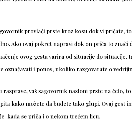
govornik provlači prste kroz kosu dok vi pričate, to
no. Ako ovaj pokret napravi dok on priča to znači 
načenje ovog gesta varira od situacije do situacije, 
e označavati i ponos, ukoliko razgovarate o vedrij
 rasprave, vaš sagovornik nasloni prste na čelo, to
 pita kako možete da budete tako glupi. Ovaj gest 
je kada se priča i o nekom trećem licu.