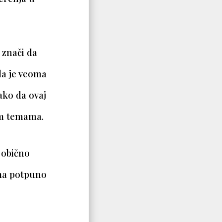
 znači da
da je veoma
tako da ovaj
im temama.
 obično
ima potpuno