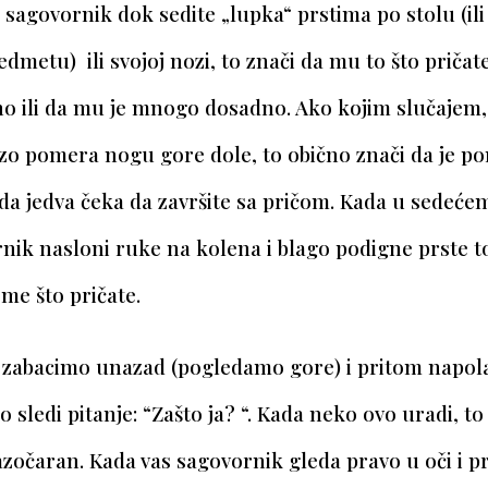
 sagovornik dok sedite „lupka“ prstima po stolu (il
metu) ili svojoj nozi, to znači da mu to što pričate
no ili da mu je mnogo dosadno. Ako kojim slučajem
rzo pomera nogu gore dole, to obično znači da je p
da jedva čeka da završite sa pričom. Kada u sedeće
nik nasloni ruke na kolena i blago podigne prste t
me što pričate.
 zabacimo unazad (pogledamo gore) i pritom napol
o sledi pitanje: “Zašto ja? “. Kada neko ovo uradi, to
razočaran. Kada vas sagovornik gleda pravo u oči i 