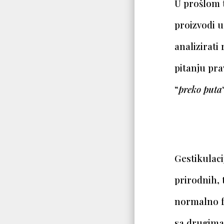
U prošlom t
proizvodi 
analizirati
pitanju pra
“
preko puta
Gestikulaci
prirodnih,
normalno f
sa drugima