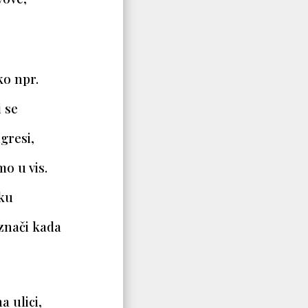
ko npr.
 se
gresi,
mo u vis.
aku
znači kada
 ulici,