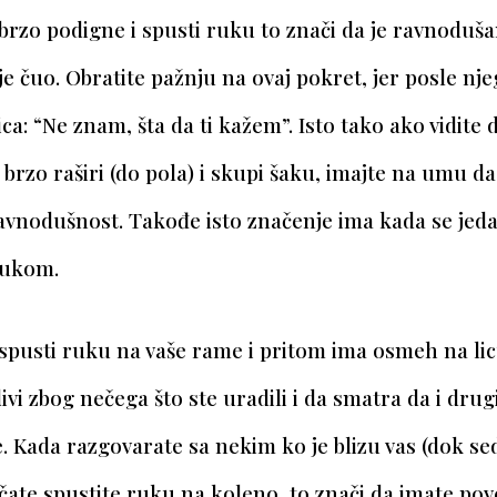
brzo podigne i spusti ruku to znači da je ravnoduš
e čuo. Obratite pažnju na ovaj pokret, jer posle nj
ica: “Ne znam, šta da ti kažem”. Isto tako ako vidite 
brzo raširi (do pola) i skupi šaku, imajte na umu da 
avnodušnost. Takođe isto značenje ima kada se jed
ukom.
pusti ruku na vaše rame i pritom ima osmeh na licu
ivi zbog nečega što ste uradili i da smatra da i drug
. Kada razgovarate sa nekim ko je blizu vas (dok sed
ate spustite ruku na koleno, to znači da imate pov