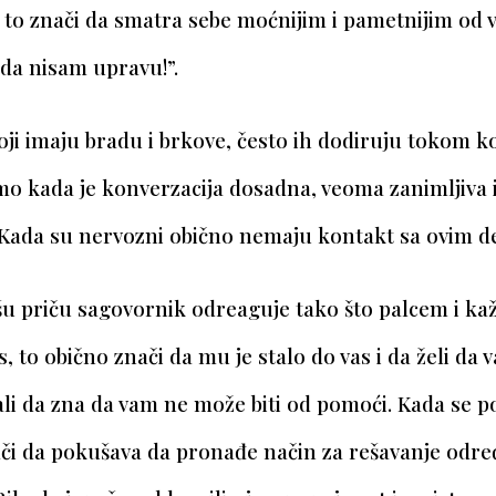
, to znači da smatra sebe moćnijim i pametnijim od 
da nisam upravu!”.
ji imaju bradu i brkove, često ih dodiruju tokom ko
o kada je konverzacija dosadna, veoma zanimljiva i
 Kada su nervozni obično nemaju kontakt sa ovim de
šu priču sagovornik odreaguje tako što palcem i ka
, to obično znači da mu je stalo do vas i da želi da 
li da zna da vam ne može biti od pomoći.
Kada se p
nači da pokušava da pronađe način za rešavanje odr