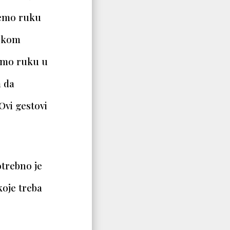
jemo ruku
tokom
jamo ruku u
 da
Ovi gestovi
otrebno je
 koje treba