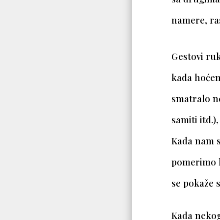
namere, ras
Gestovi ru
kada hoćem
smatralo n
samiti itd.
Kada nam s
pomerimo le
se pokaže s
Kada nekog 