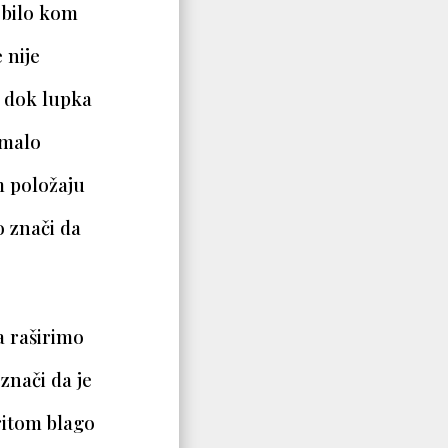
i bilo kom
 nije
, dok lupka
omalo
m položaju
o znači da
a raširimo
 znači da je
pritom blago