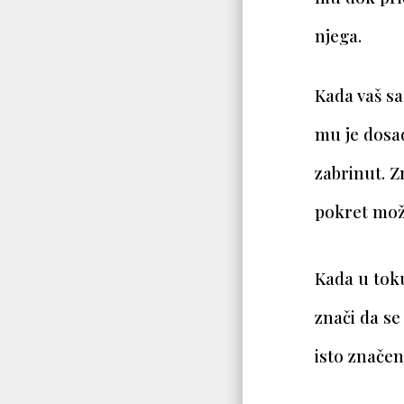
njega.
Kada vaš sa
mu je dosad
zabrinut. Z
pokret mož
Kada u toku
znači da se
isto značen