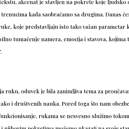
ekstu, akcenat je stavljen na pokrete koje ljudsko
u trenucima kada saobraćamo sa drugima
. Danas ć
 ruke, koje predstavljaju isto tako važan parametar 
vilno tumačenje namera, emocija i stavova, kojima 
“.
ja ruku, oduvek je bila zanimljiva tema za proučav
 tako i društvenih nauka. Pored toga što nam obezb
unkcionisanje, rukama se nesvesno služimo toko
 i njihovim pokretima možemo ukazati na svoje sta