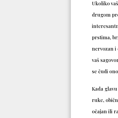
Ukoliko vaš
drugom pred
interesant
prstima, b
nervozan i 
vaš sagovor
se čudi ono
Kada glavu
ruke, običn
očajan ili 