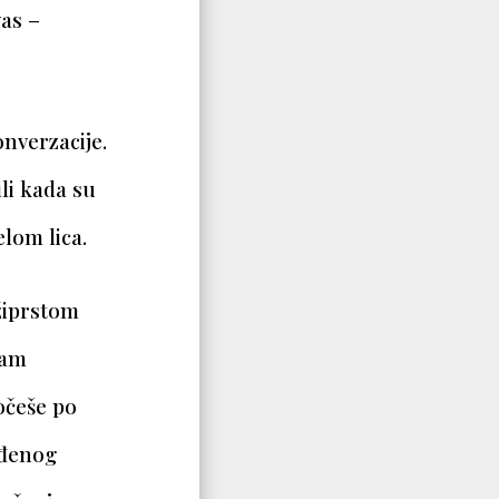
vas –
nverzacije.
li kada su
lom lica.
žiprstom
vam
očeše po
eđenog