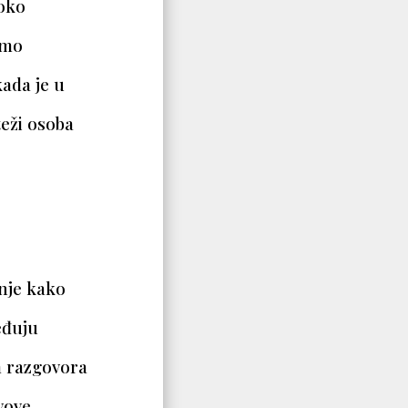
 oko
emo
kada je u
teži osoba
anje kako
eđuju
m razgovora
vove,