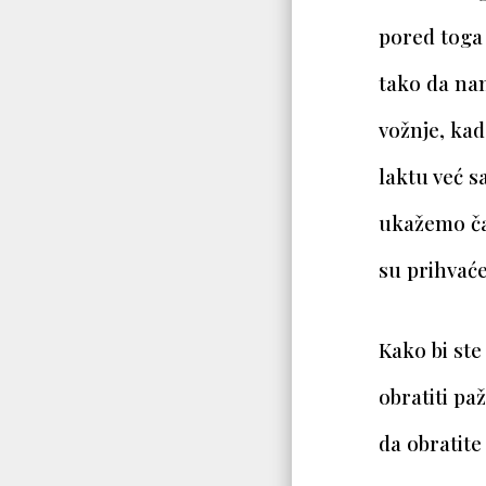
pored toga
tako da na
vožnje, kad
laktu već 
ukažemo čas
su prihvaće
Kako bi ste
obratiti paž
da obratite