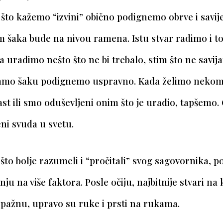
 što kažemo “izvini” obično podignemo obrve i savi
m šaka bude na nivou ramena. Istu stvar radimo i 
a uradimo nešto što ne bi trebalo, stim što ne savi
samo šaku podignemo uspravno. Kada želimo nekom
t ili smo oduševljeni onim što je uradio, tapšemo. 
ni svuda u svetu.
 što bolje razumeli i “pročitali” svog sagovornika, p
nju na više faktora. Posle očiju, najbitnije stvari na
 pažnu, upravo su ruke i prsti na rukama.