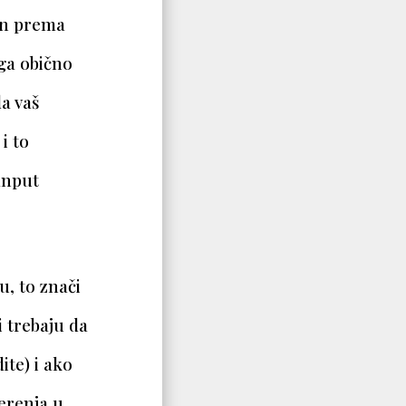
an prema
ega obično
da vaš
i to
anput
, to znači
i trebaju da
ite) i ako
erenja u