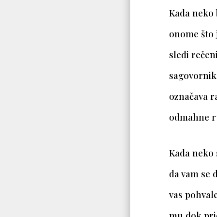
Kada neko 
onome što j
sledi rečen
sagovornik 
označava r
odmahne r
Kada neko s
da vam se d
vas pohvale
mu dok prič