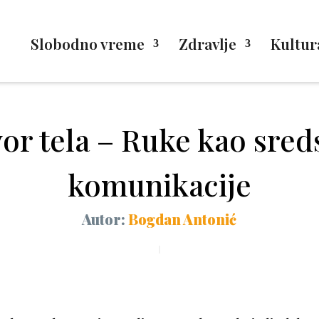
Slobodno vreme
Zdravlje
Kultur
or tela – Ruke kao sred
komunikacije
Autor:
Bogdan Antonić