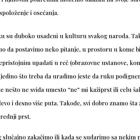
položenje i osećanja.
ku su duboko usađeni u kulturu svakog naroda. Ta
o da postavimo neko pitanje, u prostoru u kome bi
epristojnim upadati u reč (obrazovne ustanove, kon
), jedino što treba da uradimo jeste da ruku podigne
e nešto ne sviđa umesto
“ne” mi
kažiprst ili celu š
vo i desno više puta. Takođe, svi dobro znamo šta 
rednji prst.
slučajno zakačimo ili kada se sudarimo sa nekim na