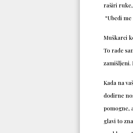
raširi ruke
“Ubedi me 
Muškarci ko
To rade sam
zamišljeni.
Kada na va
dodirne nos
pomogne, a
glavi to z