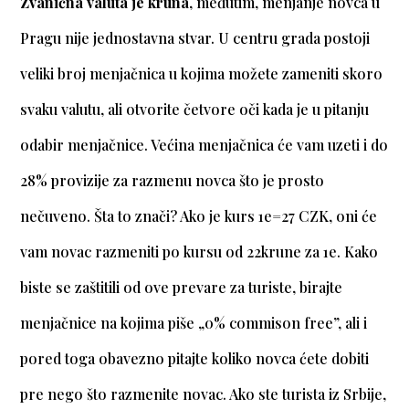
Zvanična valuta je kruna
, međutim, menjanje novca u
Pragu nije jednostavna stvar. U centru grada postoji
veliki broj menjačnica u kojima možete zameniti skoro
svaku valutu, ali otvorite četvore oči kada je u pitanju
odabir menjačnice. Većina menjačnica će vam uzeti i do
28% provizije za razmenu novca što je prosto
nečuveno. Šta to znači? Ako je kurs 1e=27 CZK, oni će
vam novac razmeniti po kursu od 22krune za 1e. Kako
biste se zaštitili od ove prevare za turiste, birajte
menjačnice na kojima piše „0% commison free”, ali i
pored toga obavezno pitajte koliko novca ćete dobiti
pre nego što razmenite novac. Ako ste turista iz Srbije,