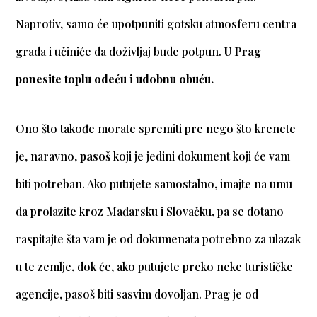
Naprotiv, samo će upotpuniti gotsku atmosferu centra
grada i učiniće da doživljaj bude potpun.
U Prag
ponesite toplu odeću i udobnu obuću.
Ono što takođe morate spremiti pre nego što krenete
je, naravno,
pasoš
koji je jedini dokument koji će vam
biti potreban. Ako putujete samostalno, imajte na umu
da prolazite kroz Mađarsku i Slovačku, pa se dotano
raspitajte šta vam je od dokumenata potrebno za ulazak
u te zemlje, dok će, ako putujete preko neke turističke
agencije, pasoš biti sasvim dovoljan. Prag je od