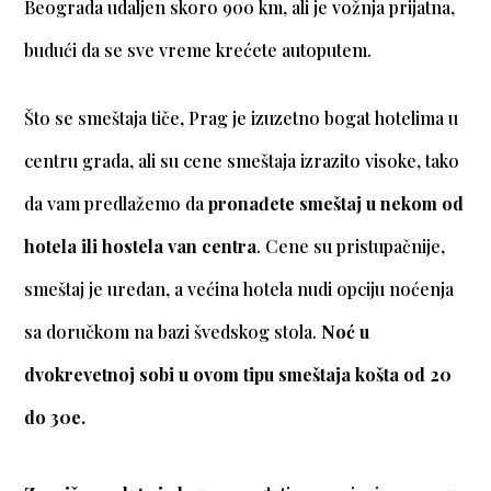
Beograda udaljen skoro 900 km, ali je vožnja prijatna,
budući da se sve vreme krećete autoputem.
Što se smeštaja tiče, Prag je izuzetno bogat hotelima u
centru grada, ali su cene smeštaja izrazito visoke, tako
da vam predlažemo da
pronađete smeštaj u nekom od
hotela ili hostela van centra
. Cene su pristupačnije,
smeštaj je uredan, a većina hotela nudi opciju noćenja
sa doručkom na bazi švedskog stola.
Noć u
dvokrevetnoj sobi u ovom tipu smeštaja košta od 20
do 30e.