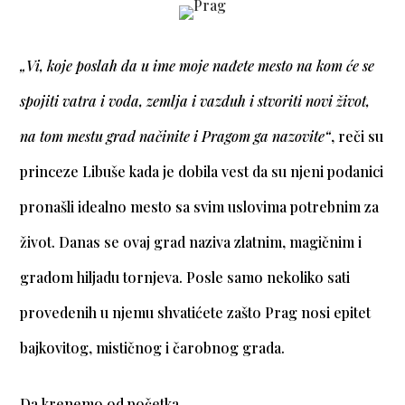
„Vi, koje poslah da u ime moje nađete mesto na kom će se
spojiti vatra i voda, zemlja i vazduh i stvoriti novi život,
na tom mestu grad načinite i Pragom ga nazovite“
, reči su
princeze Libuše kada je dobila vest da su njeni podanici
pronašli idealno mesto sa svim uslovima potrebnim za
život. Danas se ovaj grad naziva zlatnim, magičnim i
gradom hiljadu tornjeva. Posle samo nekoliko sati
provedenih u njemu shvatićete zašto Prag nosi epitet
bajkovitog, mističnog i čarobnog grada.
Da krenemo od početka.