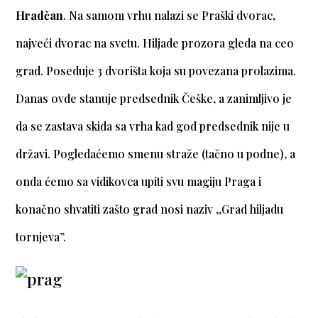
Hradčan
. Na samom vrhu nalazi se Praški dvorac,
najveći dvorac na svetu. Hiljade prozora gleda na ceo
grad. Poseduje 3 dvorišta koja su povezana prolazima.
Danas ovde stanuje predsednik Češke, a zanimljivo je
da se zastava skida sa vrha kad god predsednik nije u
državi. Pogledaćemo smenu straže (tačno u podne), a
onda ćemo sa vidikovca upiti svu magiju Praga i
konačno shvatiti zašto grad nosi naziv ,,Grad hiljadu
tornjeva”.