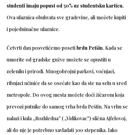
studenti imaju popust od 50% uz studentsku karticu.
Ova ulaznica obuhvata sve građevine, ali možete kupiti
i pojedninačne ulaznice.
Četvrti dan posvetićemo poseti
brdu Petšin
. Kada se
umorite od gradske gužve možete se opustiti u
zelenilu i prirodi. Mnogobrojni parkovi, voćnjaci,
ribnjaci učiniće da se osećate kao da ste na selu u sred
metropole. Do ovog mesta možete doći žičarom koja
prevozi putnike do samog vrha brda Peštin. Na vrhu se
nalazi i kula ,,Rozhledna” ( „Vidikovac”) slična Ajfelovoj,
ali do nje je potrebno savladati 300 stepenika. Iako