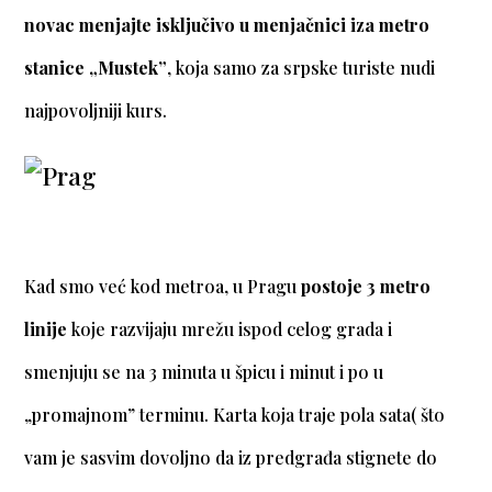
novac menjajte isključivo u menjačnici iza metro
stanice „Mustek”
, koja samo za srpske turiste nudi
najpovoljniji kurs.
Kad smo već kod metroa, u Pragu
postoje 3 metro
linije
koje razvijaju mrežu ispod celog grada i
smenjuju se na 3 minuta u špicu i minut i po u
„promajnom” terminu. Karta koja traje pola sata( što
vam je sasvim dovoljno da iz predgrađa stignete do