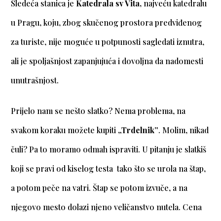
Sledeća stanica je
Katedrala sv Vita,
najveću katedralu
u Pragu, koju, zbog skučenog prostora predviđenog
za turiste, nije moguće u potpunosti sagledati iznutra,
ali je spoljašnjost zapanjujuća i dovoljna da nadomesti
unutrašnjost.
Prijelo nam se nešto slatko? Nema problema, na
svakom koraku možete kupiti
„Trdelnik”
. Molim, nikad
čuli? Pa to moramo odmah ispraviti. U pitanju je slatkiš
koji se pravi od kiselog testa tako što se urola na štap,
a potom peče na vatri. Štap se potom izvuče, a na
njegovo mesto dolazi njeno veličanstvo nutela. Cena