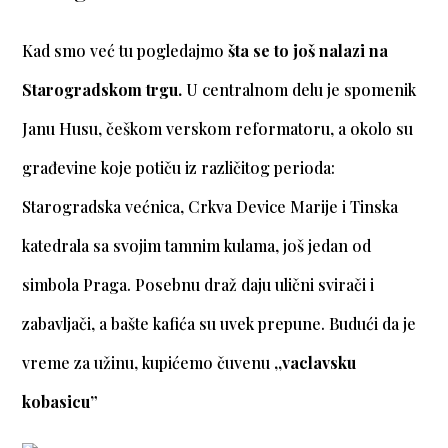
Kad smo već tu pogledajmo
šta se to još nalazi na
Starogradskom trgu.
U centralnom delu je spomenik
Janu Husu, češkom verskom reformatoru, a okolo su
građevine koje potiču iz različitog perioda:
Starogradska većnica, Crkva Device Marije i Tinska
katedrala sa svojim tamnim kulama, još jedan od
simbola Praga. Posebnu draž daju ulični svirači i
zabavljači, a bašte kafića su uvek prepune. Budući da je
vreme za užinu, kupićemo čuvenu
,,vaclavsku
kobasicu”