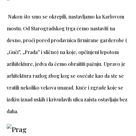
Nakon što smo se okrepili, nastavljamo ka Karlovom
mostu. Od Starogradskog trga ćemo nastaviti na
desno, proći pored prodavnica firmirane garderobe (
„Guči”, „Prada” i slično) na koje, opčinjeni lepotom
arihitekture, jedva da ćemo obraititi pažnju. Upravo je
arhitektura razlog zbog kog se osećate kao da ste se
vratili nekoliko vekova unazad. Kuće i zgrade koje se
izdižu iznad uskih i krivudavih ulica zaista ostavljaju bez
daha.