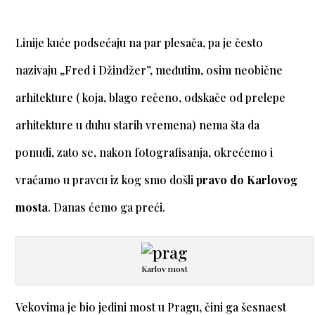
Linije kuće podsećaju na par plesača, pa je često
nazivaju „Fred i Džindžer”, međutim, osim neobične
arhitekture ( koja, blago rečeno, odskače od prelepe
arhitekture u duhu starih vremena) nema šta da
ponudi, zato se, nakon fotografisanja, okrećemo i
vraćamo u pravcu iz kog smo došli
pravo do Karlovog
mosta
. Danas ćemo ga preći.
Karlov most
Vekovima je bio jedini most u Pragu, čini ga šesnaest