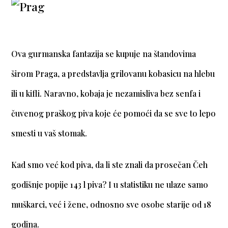
Ova gurmanska fantazija se kupuje na štandovima
širom Praga, a predstavlja grilovanu kobasicu na hlebu
ili u kifli. Naravno, kobaja je nezamisliva bez senfa i
čuvenog praškog piva koje će pomoći da se sve to lepo
smesti u vaš stomak.
Kad smo već kod piva, da li ste znali da prosečan Čeh
godišnje popije 143 l piva? I u statistiku ne ulaze samo
muškarci, već i žene, odnosno sve osobe starije od 18
godina.