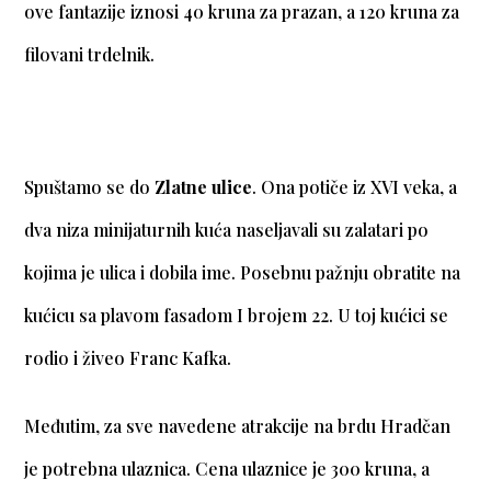
ove fantazije iznosi 40 kruna za prazan, a 120 kruna za
filovani trdelnik.
Spuštamo se do
Zlatne ulice
. Ona potiče iz XVI veka, a
dva niza minijaturnih kuća naseljavali su zalatari po
kojima je ulica i dobila ime. Posebnu pažnju obratite na
kućicu sa plavom fasadom I brojem 22. U toj kućici se
rodio i živeo Franc Kafka.
Međutim, za sve navedene atrakcije na brdu Hradčan
je potrebna ulaznica. Cena ulaznice je 300 kruna, a