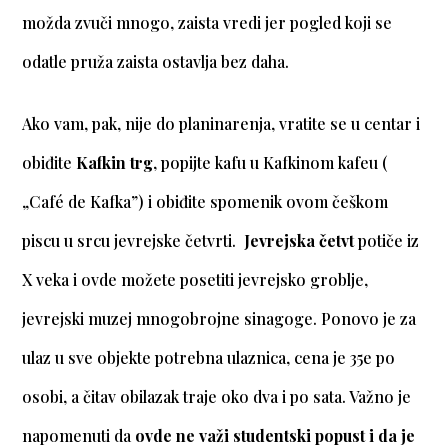
možda zvuči mnogo, zaista vredi jer pogled koji se
odatle pruža zaista ostavlja bez daha.
Ako vam, pak, nije do planinarenja, vratite se u centar i
obiđite
Kafkin trg
, popijte kafu u Kafkinom kafeu (
„Café de Kafka”) i obiđite spomenik ovom češkom
piscu u srcu jevrejske četvrti.
Jevrejska četvt
potiče iz
X veka i ovde možete posetiti jevrejsko groblje,
jevrejski muzej mnogobrojne sinagoge. Ponovo je za
ulaz u sve objekte potrebna ulaznica, cena je 35e po
osobi, a čitav obilazak traje oko dva i po sata. Važno je
napomenuti da
ovde ne važi studentski popust i da je