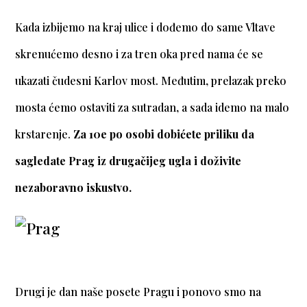
Kada izbijemo na kraj ulice i dođemo do same Vltave
skrenućemo desno i za tren oka pred nama će se
ukazati čudesni Karlov most. Međutim, prelazak preko
mosta ćemo ostaviti za sutradan, a sada idemo na malo
krstarenje.
Za 10e po osobi dobićete priliku da
sagledate Prag iz drugačijeg ugla i doživite
nezaboravno iskustvo.
Drugi je dan naše posete Pragu i ponovo smo na