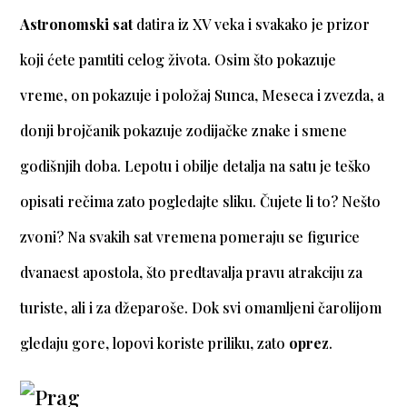
Astronomski sat
datira iz XV veka i svakako je prizor
koji ćete pamtiti celog života. Osim što pokazuje
vreme, on pokazuje i položaj Sunca, Meseca i zvezda, a
donji brojčanik pokazuje zodijačke znake i smene
godišnjih doba. Lepotu i obilje detalja na satu je teško
opisati rečima zato pogledajte sliku. Čujete li to? Nešto
zvoni? Na svakih sat vremena pomeraju se figurice
dvanaest apostola, što predtavalja pravu atrakciju za
turiste, ali i za džeparoše. Dok svi omamljeni čarolijom
gledaju gore, lopovi koriste priliku, zato
oprez
.