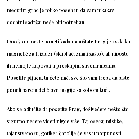
međutim grad je toliko poseban da vam nikakav
dodatni sadržaj neće biti potreban.
Ono što morate poneti kada napuštate Prag je svakako
magnetić za frižider (skupljači znaju zašto), ali nipošto
ih nemojte kupovati u preskupim suvenirnicama.
Posetite pijacu
, tu ćete naći sve što vam treba da biste
poneli barem delić ove magije sa sobom kući.
Ako se odlučite da posetite Prag, doživećete nešto što
sigurno nećete videti nigde više. Taj osećaj mistike,
tajanstvenosti, gotike i čarolije će vas u potpunosti