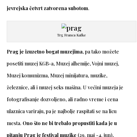
jevrejska četvrt zatvorena subotom
.
Trg Franca Kafke
Prag je izuzetno bogat muzejima
, pa tako možete
posetiti muzej KGB-a, Muzej alhemije, Vojni muzej,
Muzej komunizma, Muzej minijatura, muzike,
železnice, ali i muzej seks mašina. U većini muzeja je
fotografisanje dozvoljeno, ali radno vreme i cena
ulaznica variraju, pa je najbolje raspitati se na licu
mesta.
Ono što ne bi trebalo propustiti kada je u
pitanju Prag je festival muzike
(29. maj -4. jun),