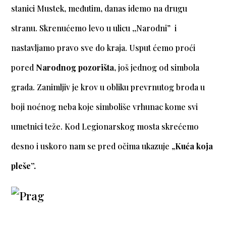
stanici Mustek, međutim, danas idemo na drugu
stranu. Skrenućemo levo u ulicu ,,Narodni” i
nastavljamo pravo sve do kraja. Usput ćemo proći
pored
Narodnog pozorišta
, još jednog od simbola
grada. Zanimljiv je krov u obliku prevrnutog broda u
boji noćnog neba koje simboliše vrhunac kome svi
umetnici teže. Kod Legionarskog mosta skrećemo
desno i uskoro nam se pred očima ukazuje „
Kuća koja
pleše”.