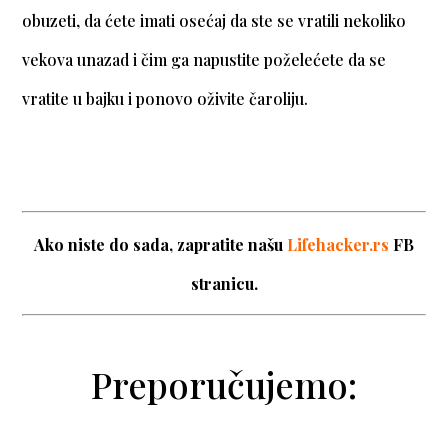
obuzeti, da ćete imati osećaj da ste se vratili nekoliko
vekova unazad i čim ga napustite poželećete da se
vratite u bajku i ponovo oživite čaroliju.
Ako niste do sada, zapratite našu
Lifehacker.rs
FB
stranicu.
Preporučujemo: