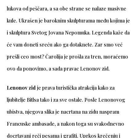
lukova od peščara, a sa obe strane se nalaze masivne
kule. Ukrašen je baroknim skulpturama među kojima je
i skulptura Svetog Jovana Nepomuka. Legenda kaže da
će vam doneti sreću ako ga dotaknete. Zar smo već
prešli ceo most? Čarolija je prošla za tren, moraćemo
ovo da ponovimo, a sada pravac Lenonov zid.
Lenonov zid
je prava turistička atrakcija kako za
ljubitelje Bitlsa tako i za sve ostale. Posle Lenonovog
ubistva, njegova slika je nacrtana na zidu naspram
Francuske ambasade, a nakon toga su svakodnevno
docrtavani reči pesama i grafiti. Uprkos krečenju i