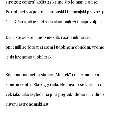
strogog centra) košta 24 krune što je manje od 1e.
Pored metroa postoji autobuski i tramvajski prevoz, pa
čak i žičara, ali je metro svakao najbrži i najpovoljniji.
Kada ste se konačno smestili, razmenili novac,
opremili se fotoaparatom i udobnom obućom, vreme
je da krenemo u obilazak.
Sišli smo na metro stanici „Mustek” i nalazimo se u
samom centru Starog grada. Ne, nismo se vratili u 16.
vek iako tako izgleda na prvi pogled. Idemo da vidimo
čuveni astronomski sat.