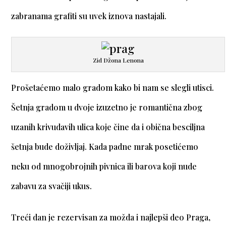
zabranama grafiti su uvek iznova nastajali.
Zid Džona Lenona
Prošetaćemo malo gradom kako bi nam se slegli utisci.
Šetnja gradom u dvoje izuzetno je romantična zbog
uzanih krivudavih ulica koje čine da i obična besciljna
šetnja bude doživljaj. Kada padne mrak posetićemo
neku od mnogobrojnih pivnica ili barova koji nude
zabavu za svačiji ukus.
Treći dan je rezervisan za možda i najlepši deo Praga,