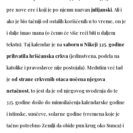
pre nove ere i koji je po njemu nazvan
julijanski
. Ali i
ako je bio tačniji od ostalih korišćenih u to vreme, on je
i dalje imao mana (o čemu će više reči biti u daljem
tekstu). Taj kalendar je na
saboru u Nikeji 325. godine
prihvatila hrišćanska crkva
(jedinstvena, podela na
katolike i pravoslavce nije postojala). Međutim već tad
je
od strane crkvenih otaca uočena njegova
netačnost
, to jest da je od njegovog uvođenja do te
325. godine došlo do mimoilaženja kalendarske godine
i istinske, sunčeve, solarne godine (vremena koje je
tačno potrebno Zemlji da obiđe pun krug oko Sunca) i