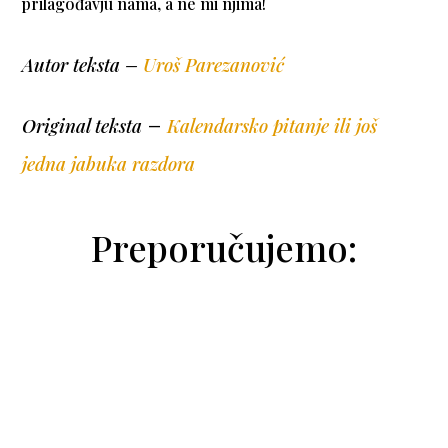
prilagođavju nama, a ne mi njima!
Autor teksta –
Uroš Parezanović
–
Original teksta
Kalendarsko pitanje ili još
jedna jabuka razdora
Preporučujemo: