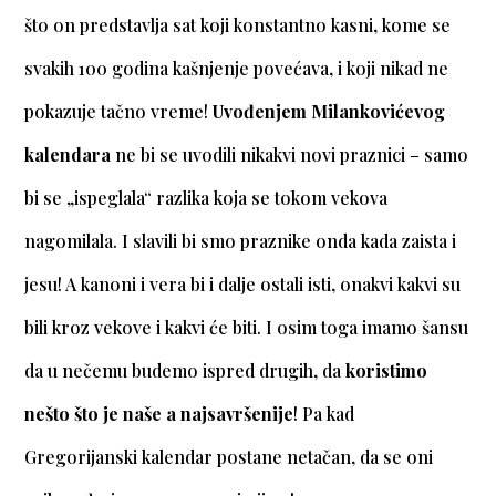
što on predstavlja sat koji konstantno kasni, kome se
svakih 100 godina kašnjenje povećava, i koji nikad ne
pokazuje tačno vreme!
Uvođenjem Milankovićevog
kalendara
ne bi se uvodili nikakvi novi praznici – samo
bi se „ispeglala“ razlika koja se tokom vekova
nagomilala. I slavili bi smo praznike onda kada zaista i
jesu! A kanoni i vera bi i dalje ostali isti, onakvi kakvi su
bili kroz vekove i kakvi će biti. I osim toga imamo šansu
da u nečemu budemo ispred drugih, da
koristimo
nešto što je naše a najsavršenije
! Pa kad
Gregorijanski kalendar postane netačan, da se oni