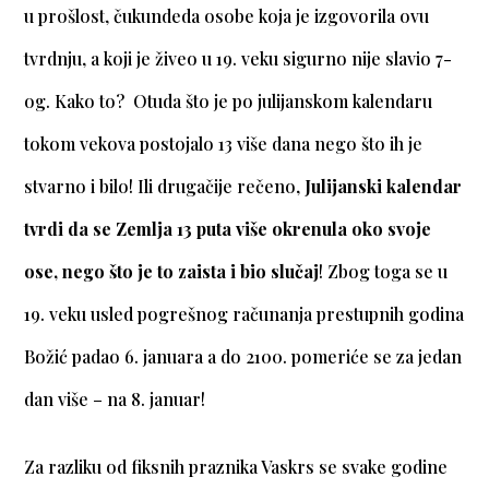
u prošlost, čukundeda osobe koja je izgovorila ovu
tvrdnju, a koji je živeo u 19. veku sigurno nije slavio 7-
og. Kako to? Otuda što je po julijanskom kalendaru
tokom vekova postojalo 13 više dana nego što ih je
stvarno i bilo! Ili drugačije rečeno,
Julijanski kalendar
tvrdi da se Zemlja 13 puta više okrenula oko svoje
ose, nego što je to zaista i bio slučaj
! Zbog toga se u
19. veku usled pogrešnog računanja prestupnih godina
Božić padao 6. januara a do 2100. pomeriće se za jedan
dan više – na 8. januar!
Za razliku od fiksnih praznika Vaskrs se svake godine