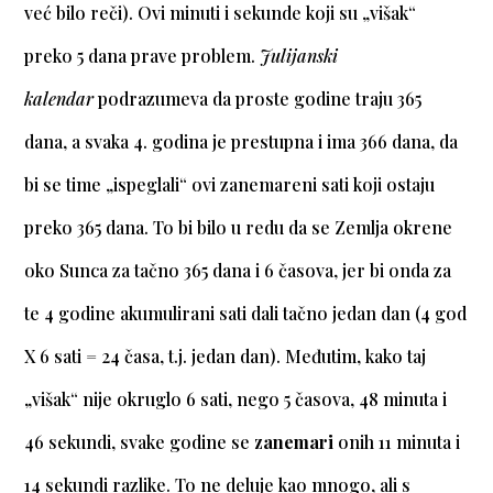
već bilo reči). Ovi minuti i sekunde koji su „višak“
preko 5 dana prave problem.
Julijanski
kalendar
podrazumeva da proste godine traju 365
dana, a svaka 4. godina je prestupna i ima 366 dana, da
bi se time „ispeglali“ ovi zanemareni sati koji ostaju
preko 365 dana. To bi bilo u redu da se Zemlja okrene
oko Sunca za tačno 365 dana i 6 časova, jer bi onda za
te 4 godine akumulirani sati dali tačno jedan dan (4 god
X 6 sati = 24 časa, t.j. jedan dan). Međutim, kako taj
„višak“ nije okruglo 6 sati, nego 5 časova, 48 minuta i
46 sekundi, svake godine se
zanemari
onih 11 minuta i
14 sekundi razlike. To ne deluje kao mnogo, ali s