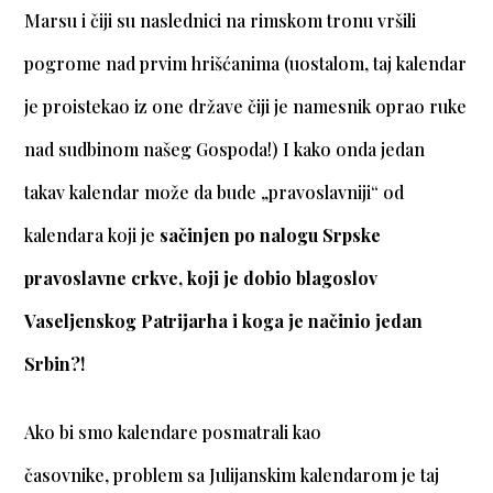
Marsu i čiji su naslednici na rimskom tronu vršili
pogrome nad prvim hrišćanima (uostalom, taj kalendar
je proistekao iz one države čiji je namesnik oprao ruke
nad sudbinom našeg Gospoda!) I kako onda jedan
takav kalendar može da bude „pravoslavniji“ od
kalendara koji je
sačinjen po nalogu Srpske
pravoslavne crkve, koji je dobio blagoslov
Vaseljenskog Patrijarha i koga je načinio jedan
Srbin?!
Ako bi smo kalendare posmatrali kao
časovnike, problem sa Julijanskim kalendarom je taj