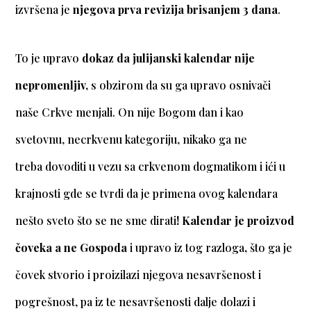
izvršena je
njegova prva revizija brisanjem 3 dana
.
To je upravo
dokaz da julijanski kalendar nije
nepromenljiv,
s obzirom da su ga upravo osnivači
naše Crkve menjali.
On nije Bogom dan i kao
svetovnu, necrkvenu kategoriju, nikako ga ne
treba dovoditi u vezu sa crkvenom dogmatikom i ići u
krajnosti gde se tvrdi da je primena ovog kalendara
nešto sveto što se ne sme dirati
! Kalendar je proizvod
čoveka a ne Gospoda
i upravo iz tog razloga
,
što ga je
čovek stvorio i proizilazi njegova nesavršenost i
pogrešnost, pa iz te nesavršenosti dalje dolazi i