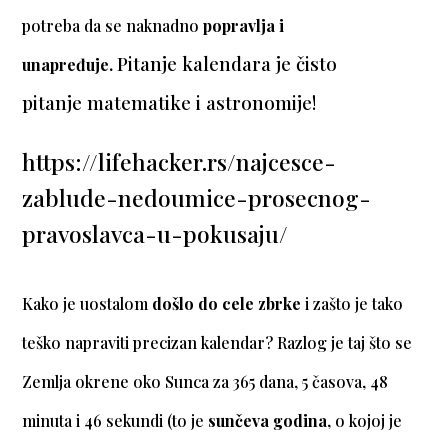
potreba da se
naknadno
popravlja i
Pitanje kalendara je čisto
unapređuje.
pitanje matematike i astronomije!
https://lifehacker.rs/najcesce-
zablude-nedoumice-prosecnog-
pravoslavca-u-pokusaju/
Kako je uostalom
došlo do cele zbrke
i zašto je tako
teško napraviti precizan kalendar? Razlog je taj što se
Zemlja okrene oko Sunca za 365 dana, 5 časova, 48
minuta i 46 sekundi (to je
sunčeva godina
, o kojoj je