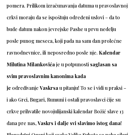
pomera. Prilikom izračunavanja datuma u pravoslavnoj
crkvi moraju da se ispoštuju određeni uslovi – da to
bude datum nakon jevrejske Pashe u prvu nedelju
posle punog meseca, koji pada na sam dan prolećne
ravnodnevnice, ili neposredno posle nje.
Kalendar
Milutina Milankovića
je u potpunosti
saglasan sa
svim pravoslavnim kanonima kada
je
određivanje
Vaskrsa
u pitanju! To se i vidi u praksi –
i ako Grci, Bugari, Rumuni i ostali pravoslavci čije su
crkve prihvatile novojulijanski kalendar Božić slave 13
dana pre nas,
Vaskrs i dalje svi slavimo istog dana
!
Blagodatni Oganj koji svake Velike Subote sa neba silazi