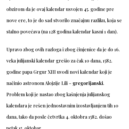
obzirom da je ovaj kalendar usvojen 45. godine pre
nove ere, to je do sad stvorilo značajnu razliku, koja se
stalno povećava (na 128 godina kalendar kasni 1 dan).
Upravo zbog ovih razloga i zbog činjenice da je do 16.
veka julijanski kalendar grešio za čak 10 dana, 1582.
godine papa Grgur XIII uvodi novi kalendar koji je
načinio astronom Alojzije Lili –
gregorijanski
.
Problem koji je nastao zbog kašnjenja julijanskog
kalendara je rešen jednostavnim izostavljanjem tih 10
dana, tako da posle četvrtka 4. oktobra 1582. došao
petak 15. oktobar.