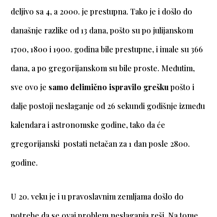
deljivo sa 4, a 2000. je prestupna. Tako je i došlo do
današnje razlike od 13 dana, pošto su po julijanskom
1700, 1800 i 1900. godina bile prestupne, i imale su 366
dana, a po gregorijanskom su bile proste. Međutim,
sve ovo je
samo delimično ispravilo grešku
pošto i
dalje postoji neslaganje od 26 sekundi godišnje između
kalendara i astronomske godine, tako da će
gregorijanski postati netačan za 1 dan posle 2800.
godine.
U 20. veku je i u pravoslavnim zemljama došlo do
potrebe da se ovaj problem neslaganja reši. Na tome