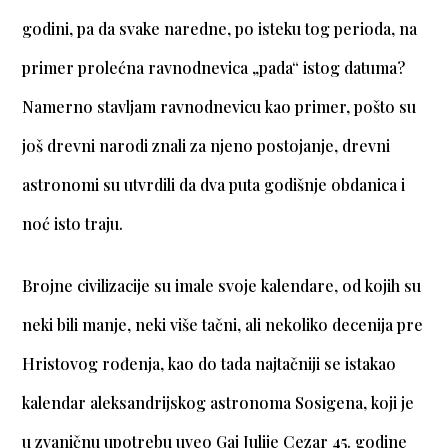
godini, pa da svake naredne, po isteku tog perioda, na
primer prolećna ravnodnevica „pada“ istog datuma?
Namerno stavljam ravnodnevicu kao primer, pošto su
još drevni narodi znali za njeno postojanje, drevni
astronomi su utvrdili da dva puta godišnje obdanica i
noć isto traju.
Brojne civilizacije su imale svoje kalendare, od kojih su
neki bili manje, neki više tačni, ali nekoliko decenija pre
Hristovog rođenja, kao do tada najtačniji se istakao
kalendar aleksandrijskog astronoma Sosigena, koji je
u zvaničnu upotrebu uveo Gaj Julije Cezar 45. godine