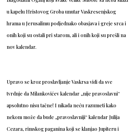
u kapelu Hristovog Groba unutar Vaskresenjskog
hrama u Jerusalimu podjednako obasjava i greje srca i
onih koji su ostali pri starom, ali i onih koji su prešli na
nov kalendar.
Upravo se kroz proslavljanje Vaskrsa vidi da sve
tvrdnje da Milankovićev kalendar „nije pravoslavni“
apsolutno nisu tačne! I nikada neću razumeti kako
nekom može da bude „pravoslavniji“ kalendar Julija
Cezara, rimskog paganina koji se klanjao Jupiteru i