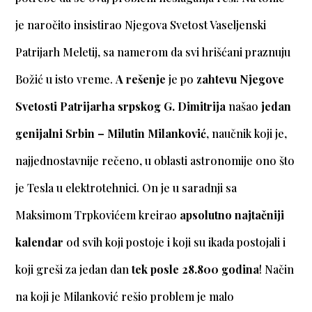
je naročito insistirao Njegova Svetost Vaseljenski
Patrijarh Meletij, sa namerom da svi hrišćani praznuju
Božić u isto vreme.
A rešenje
je po
zahtevu Njegove
Svetosti Patrijarha srpskog G. Dimitrija
našao
jedan
genijalni Srbin –
Milutin Milanković
, naučnik koji je,
najjednostavnije rečeno, u oblasti astronomije ono što
je Tesla u elektrotehnici. On je u saradnji sa
Maksimom Trpkovićem kreirao
apsolutno najtačniji
kalendar
od svih koji postoje i koji su ikada postojali i
koji greši za jedan dan
tek posle 28.800 godina
! Način
na koji je Milanković rešio problem je malo