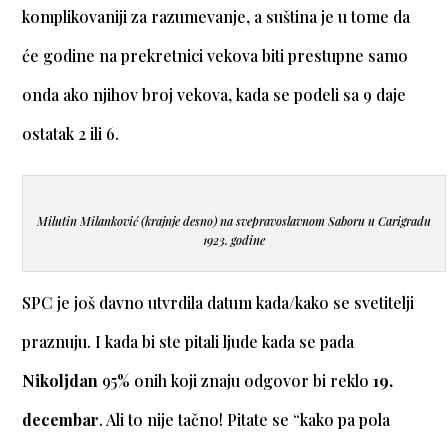
komplikovaniji za razumevanje, a suština je u tome da
će godine na prekretnici vekova biti prestupne samo
onda ako njihov broj vekova, kada se podeli sa 9 daje
ostatak 2 ili 6.
Milutin Milanković (krajnje desno) na svepravoslavnom Saboru u Carigradu
1923. godine
SPC je još davno utvrdila datum kada/kako se svetitelji
praznuju. I kada bi ste pitali ljude kada se pada
Nikoljdan
95% onih koji znaju odgovor bi reklo
19.
decembar
. Ali to nije tačno! Pitate se “kako pa pola