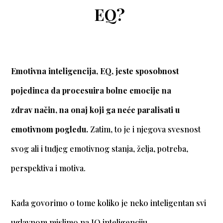
EQ?
Emotivna inteligencija, EQ, jeste sposobnost
pojedinca da procesuira bolne emocije na
zdrav način, na onaj koji ga neće paralisati u
emotivnom pogledu.
Zatim, to je i njegova svesnost
svog ali i tuđjeg emotivnog stanja, želja, potreba,
perspektiva i motiva.
Kada govorimo o tome koliko je neko inteligentan svi
uglavnom mislimo na IQ inteligenciju.