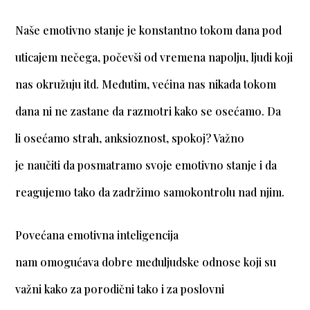
Naše emotivno stanje je konstantno tokom dana pod
uticajem nečega, počevši od vremena napolju, ljudi koji
nas okružuju itd. Međutim, većina nas nikada tokom
dana ni ne zastane da razmotri kako se osećamo. Da
li osećamo strah, anksioznost, spokoj? Važno
je naučiti da posmatramo svoje emotivno stanje i da
reagujemo tako da zadržimo samokontrolu nad njim.
Povećana emotivna inteligencija
nam omogućava dobre međuljudske odnose koji su
važni kako za porodični tako i za poslovni