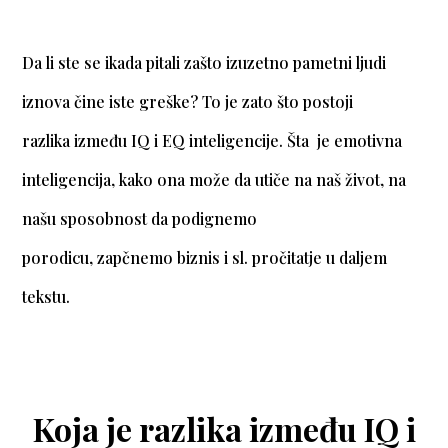
Da li ste se ikada pitali zašto izuzetno pametni ljudi
iznova čine iste greške? To je zato što postoji
razlika između IQ i EQ inteligencije. Šta je emotivna
inteligencija, kako ona može da utiče na naš život, na
našu sposobnost da podignemo
porodicu, zapčnemo biznis i sl. pročitatje u daljem
tekstu.
Koja je razlika između IQ i