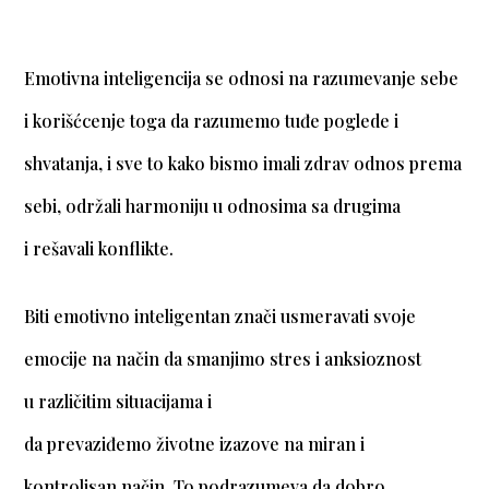
Emotivna inteligencija se odnosi na razumevanje sebe
i korišćcenje toga da razumemo tuđe poglede i
shvatanja, i sve to kako bismo imali zdrav odnos prema
sebi, održali harmoniju u odnosima sa drugima
i rešavali konflikte.
Biti emotivno inteligentan znači usmeravati svoje
emocije na način da smanjimo stres i anksioznost
u različitim situacijama i
da prevaziđemo životne izazove na miran i
kontrolisan način. To podrazumeva da dobro