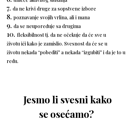
da ne krivi druge za sopstvene izbore
poznavanje svojih vrlina, ali i mana
da se neupoređuje sa drugima
fleksibilnost tj. da ne očekuje da će sve u
životu ići kako je zamislio. Svesnost da će se u
životu nekada “pobediti” a nekada “izgubiti” i da je to u
redu.
Jesmo li svesni kako
se osećamo?