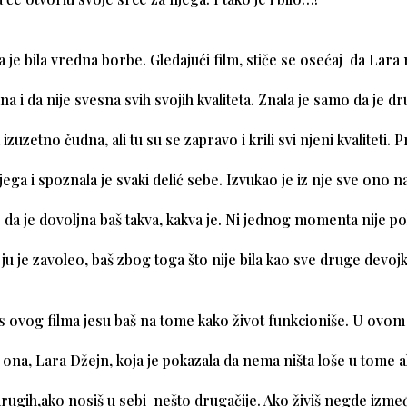
 je bila vredna borbe. Gledajući film, stiče se osećaj da Lara 
na i da nije svesna svih svojih kvaliteta. Znala je samo da je dr
zuzetno čudna, ali tu su se zapravo i krili svi njeni kvaliteti. 
ga i spoznala je svaki delić sebe. Izvukao je iz nje sve ono na
e da je dovoljna baš takva, kakva je. Ni jednog momenta nije p
ju je zavoleo, baš zbog toga što nije bila kao sve druge devoj
s ovog filma jesu baš na tome kako život funkcioniše. U ovom
a ona, Lara Džejn, koja je pokazala da nema ništa loše u tome a
drugih,ako nosiš u sebi nešto drugačije. Ako živiš negde izme