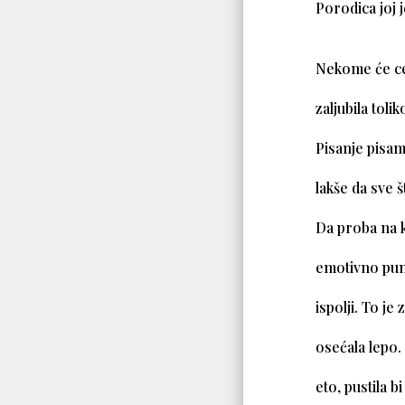
Porodica joj j
Nekome će ceo
zaljubila toli
Pisanje pisam
lakše da sve 
Da proba na k
emotivno puno
ispolji. To je
osećala lepo.
eto, pustila b