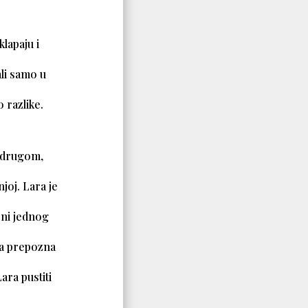
lapaju i
ali samo u
 razlike.
o drugom,
joj. Lara je
 ni jednog
da prepozna
ara pustiti