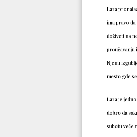
Lara pronalaz
ima pravo da 
doživeti na n
proučavanju i
Njenu izgublje
mesto gde se
Lara je jedno
dobro da sakri
subotu veče ra