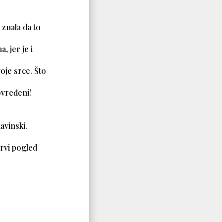
 znala da to
, jer je i
oje srce. Što
ovređeni!
avinski.
rvi pogled