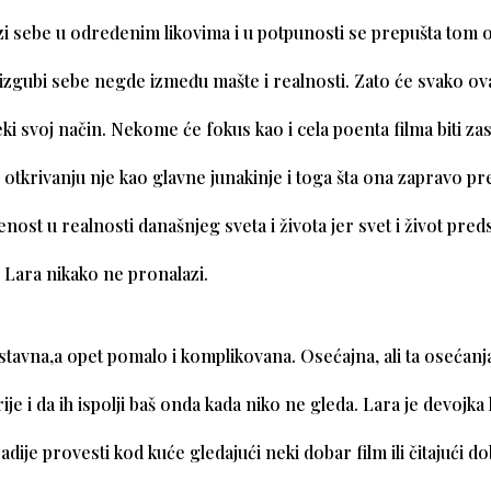
i sebe u određenim likovima i u potpunosti se prepušta tom 
izgubi sebe negde između mašte i realnosti. Zato će svako ova
eki svoj način. Nekome će fokus kao i cela poenta filma biti z
 otkrivanju nje kao glavne junakinje i toga šta ona zapravo pre
nost u realnosti današnjeg sveta i života jer svet i život preds
 Lara nikako ne pronalazi.
stavna,a opet pomalo i komplikovana. Osećajna, ali ta osećan
je i da ih ispolji baš onda kada niko ne gleda. Lara je devojka
dije provesti kod kuće gledajući neki dobar film ili čitajući d