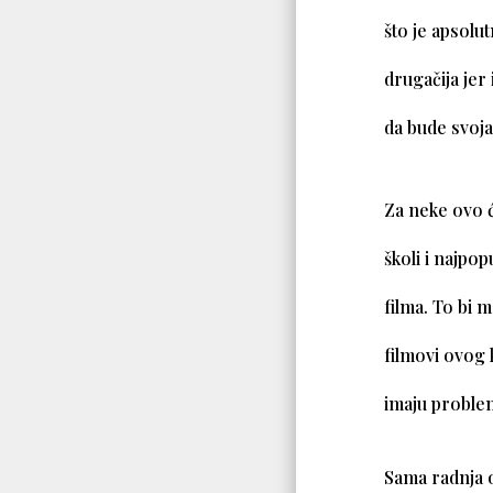
što je apsolu
drugačija jer
da bude svoja
Za neke ovo ć
školi i najpo
filma. To bi 
filmovi ovog
imaju proble
Sama radnja o