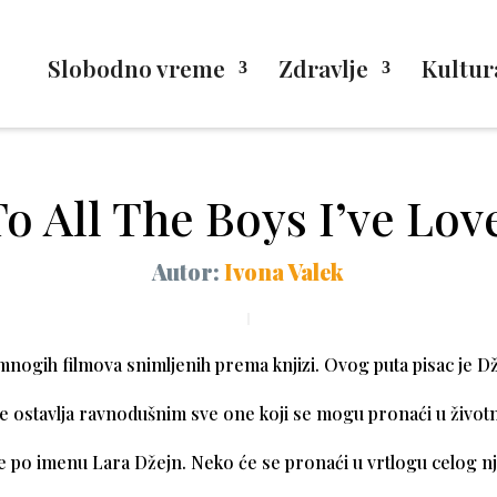
Slobodno vreme
Zdravlje
Kultur
To All The Boys I’ve Lov
Autor:
Ivona Valek
mnogih filmova snimljenih prema knjizi. Ovog puta pisac je D
e ostavlja ravnodušnim sve one koji se mogu pronaći u životn
e po imenu Lara Džejn. Neko će se pronaći u vrtlogu celog nj