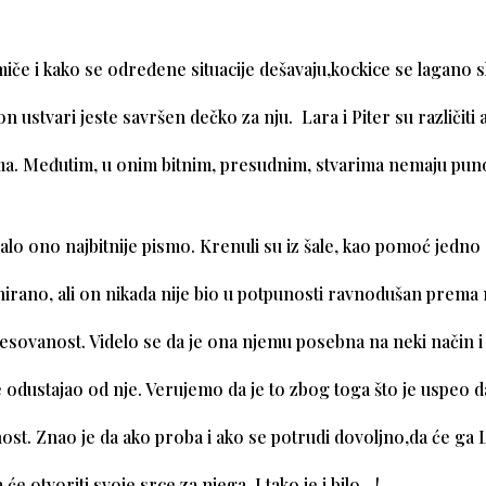
iče i kako se određene situacije dešavaju,kockice se lagano sk
n ustvari jeste savršen dečko za nju. Lara i Piter su različiti 
ma. Međutim, u onim bitnim, presudnim, stvarima nemaju puno
alo ono najbitnije pismo. Krenuli su iz šale, kao pomoć jedn
irano, ali on nikada nije bio u potpunosti ravnodušan prema n
resovanost. Videlo se da je ona njemu posebna na neki način i
odustajao od nje. Verujemo da je to zbog toga što je uspeo 
st. Znao je da ako proba i ako se potrudi dovoljno,da će ga L
a će otvoriti svoje srce za njega. I tako je i bilo…!