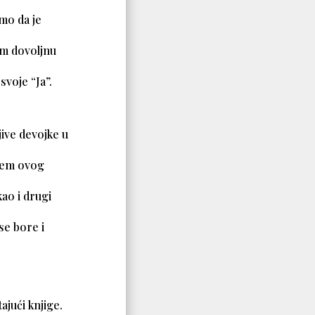
smo da je
im dovoljnu
svoje “Ja”.
jive devojke u
njem ovog
kao i drugi
se bore i
ajući knjige.