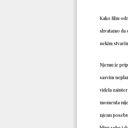
Kako film odm
shvatamo da o
nekim stvari
Njemu je prip
sasvim neplan
videla zainte
momenta nije 
njenu posebno
blizu sebe i d