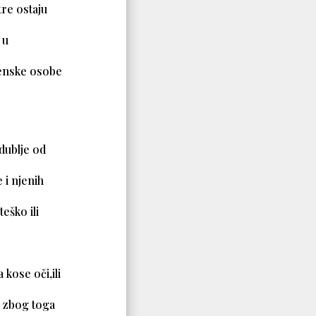
tre ostaju
 u
 ženske osobe
dublje od
 i njenih
eško ili
 kose oči,ili
ni zbog toga