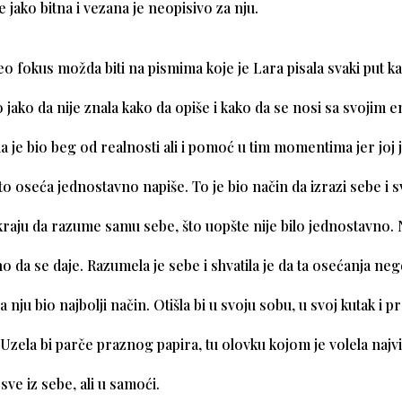
e jako bitna i vezana je neopisivo za nju.
 fokus možda biti na pismima koje je Lara pisala svaki put ka
ko jako da nije znala kako da opiše i kako da se nosi sa svojim 
a je bio beg od realnosti ali i pomoć u tim momentima jer joj
što oseća jednostavno napiše. To je bio način da izrazi sebe i s
raju da razume samu sebe, što uopšte nije bilo jednostavno. 
 da se daje. Razumela je sebe i shvatila je da ta osećanja n
 za nju bio najbolji način. Otišla bi u svoju sobu, u svoj kutak i 
 Uzela bi parče praznog papira, tu olovku kojom je volela najviš
i sve iz sebe, ali u samoći.