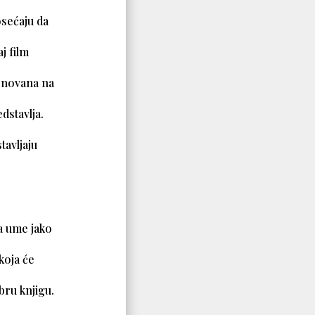
osećaju da
j film
asnovana na
dstavlja.
tavljaju
ja ume jako
 koja će
obru knjigu.