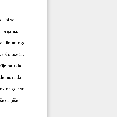
da bi se
emocijama.
 je bilo mnogo
ve što oseća.
Nije morala
egde mora da
prostor gde se
e da piše i,