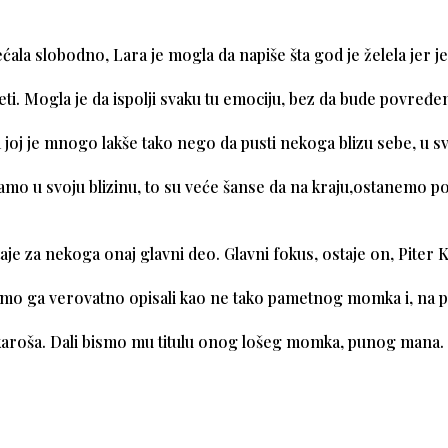
ćala slobodno, Lara je mogla da napiše šta god je želela jer je
eti. Mogla je da ispolji svaku tu emociju, bez da bude povređena
 joj je mnogo lakše tako nego da pusti nekoga blizu sebe, u sv
štamo u svoju blizinu, to su veće šanse da na kraju,ostanemo p
taje za nekoga onaj glavni deo. Glavni fokus, ostaje on, Piter K
 ga verovatno opisali kao ne tako pametnog momka i, na p
karoša. Dali bismo mu titulu onog lošeg momka, punog mana.