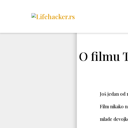
O filmu 
Još jedan od 
Film nikako n
mlade devojk