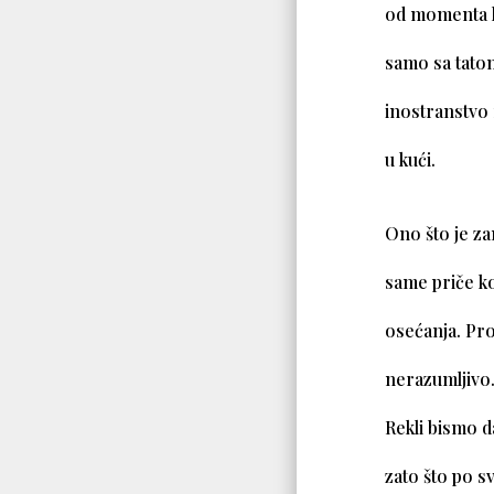
od momenta ka
samo sa tatom
inostranstvo 
u kući.
Ono što je za
same priče ko
osećanja. Pron
nerazumljivo
Rekli bismo d
zato što po sv