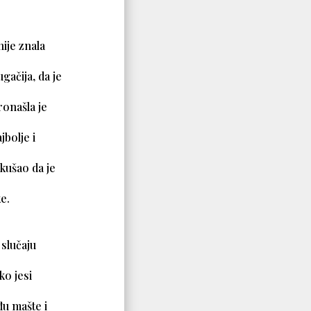
nije znala
ugačija, da je
Pronašla je
jbolje i
okušao da je
ke.
 slučaju
ko jesi
đu mašte i