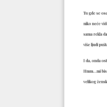
Tu gde se ose
niko neće vid
sama rekla da
više ljudi pu
I da, onda os
Hmm…mi bismo
velikog žens