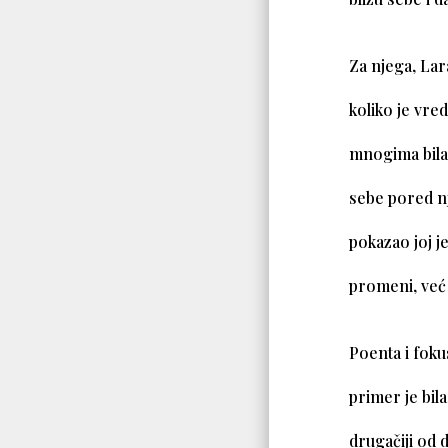
Za njega, Lara
koliko je vred
mnogima bila i
sebe pored nje
pokazao joj j
promeni, već 
Poenta i foku
primer je bil
drugačiji od 