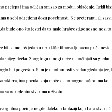
tno prelepa i ima odličan smisao za modu i oblačenje. Rekli bi
 ima u sebi određenu dozu posebnosti. Ne preteranu, ali sasv
,da bude ono što jestei da uz malo hrabrosti,ponosno nosi to 
e biti samo još jedan u nizu kliše filmova,ljubavna priča nevidl
pularnijeg dečka. Zbog toga mnogi neće ni počinjati sa gleda
moglo biti pogrešno. Film je u potpunosti vredan gledanja jer, 
 karaktera, ima poruku koja može da pomogne baš onima koji 
ma sa određenim stvarima u životu.
vog filma počinje negde daleko u fantaziji koju Lara stvara čit