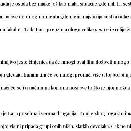
da je ostala bez majke još kao mala, situacije gde njih tri ses
, pa sve do onog momenta gde njena najstarija sestra odlazi
na fakultet. Tada Lara preuzima ulogu velike sestre i zrelije
nimljivo jeste činjenica da će mnogi ovaj film doživeti mnogo 
ju gledaju. Samim tim će se mnogi pronaći više u toj borbi nje
aći će se i u načinu na koji ona nosi sve to što je njoj možda t
.
a je Lara posebna i veoma drugačija. To nije zbog toga što ima
ojoj visini pripada grupi onih nižih, slatkih devojaka. Čak ne 