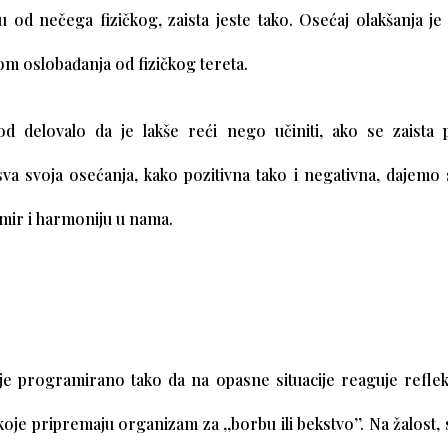
u od nečega fizičkog, zaista jeste tako. Osećaj olakšanja je
m oslobađanja od fizičkog tereta.
d delovalo da je lakše reći nego učiniti, ako se zaista
va svoja osećanja, kako pozitivna tako i negativna, dajemo 
mir i harmoniju u nama.
 je programirano tako da na opasne situacije reaguje reflek
je pripremaju organizam za ,,borbu ili bekstvo’’. Na žalost,