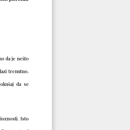
no da je nešto
lazi trenutno.
pokušaj da se
ioznosti. Isto