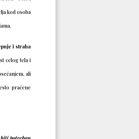
vlja kod osoba
jama.
epnje i straha
t celog tela i
osećanjem, ali
često praćene
biti potreban