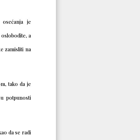
 osećanja je
 oslobodite, a
e zamisliti na
m, tako da je
 u potpunosti
ao da se radi