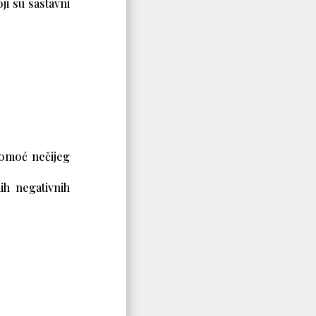
ji su sastavni
pomoć nečijeg
ih negativnih