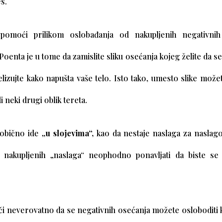
s.
omoći prilikom oslobađanja od nakupljenih negativnih
Poenta je u tome da zamislite sliku osećanja kojeg želite da se
lizujte kako napušta vaše telo. Isto tako, umesto slike možet
i neki drugi oblik tereta.
 obično ide
„u slojevima“,
kao da nestaje naslaga za naslago
nakupljenih „naslaga“ neophodno ponavljati da biste se
či neverovatno da se negativnih osećanja možete osloboditi k