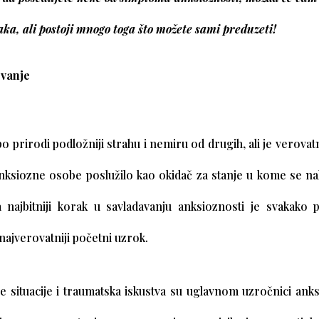
aka, ali postoji mnogo toga što možete sami preduzeti!
vanje
 po prirodi podložniji strahu i nemiru od drugih, ali je verovat
anksiozne osobe poslužilo kao okidač za stanje u kome se na
 najbitniji korak u savladavanju anksioznosti je svakako 
ajverovatniji početni uzrok.
 situacije i traumatska iskustva su uglavnom uzročnici anks