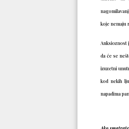
nagomilavanja
koje nemaju 
Anksioznost j
da će se nešt
izuzetni unut
kod nekih lj
napadima pan
Ako smatrate