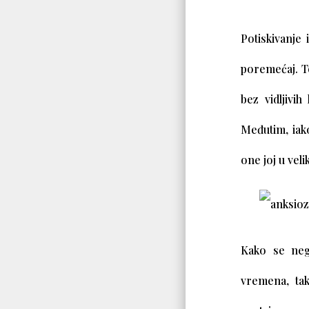
Potiskivanje
poremećaj. To
bez vidljivih
Međutim, iak
one joj u veli
Kako se neg
vremena, ta