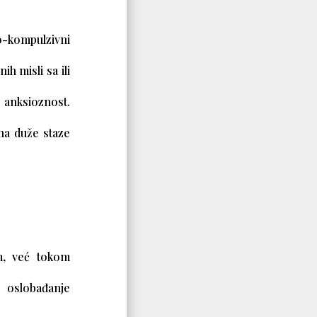
o-kompulzivni
h misli sa ili
e anksioznost.
na duže staze
m, već tokom
 oslobađanje