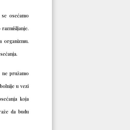
da se osećamo
 razmišljanje.
em organizmu.
sećanja.
mi ne pružamo
bolnije u vezi
sećanja koja
traže da budu