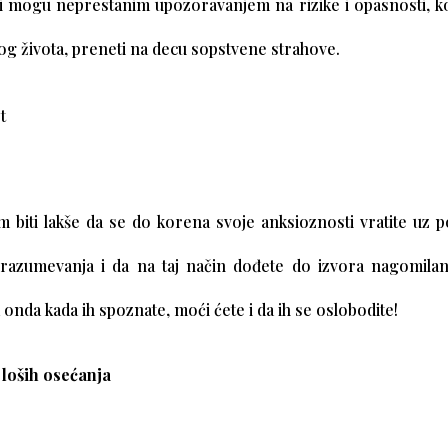
lji mogu neprestanim upozoravanjem na rizike i opasnosti, ko
g života, preneti na decu sopstvene strahove.
 biti lakše da se do korena svoje anksioznosti vratite uz 
g razumevanja i da na taj način dođete do izvora nagomilan
 onda kada ih spoznate, moći ćete i da ih se oslobodite!
loših osećanja