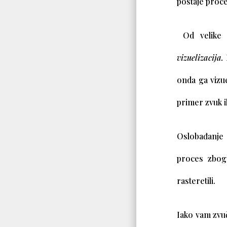
postaje proce
Od velike p
vizuelizacija.
onda ga vizue
primer zvuk il
Oslobađanje
proces zbog 
rasteretili.
Iako vam zvu