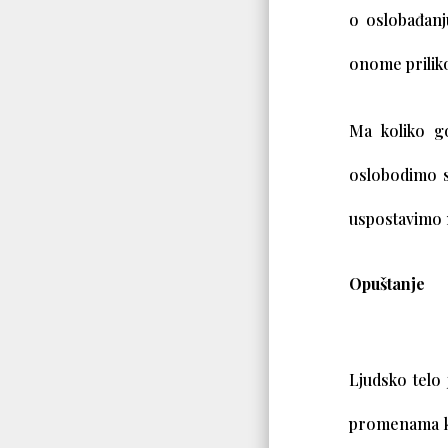
o oslobađanj
onome priliko
Ma koliko go
oslobodimo s
uspostavimo 
Opuštanje
Ljudsko telo
promenama ko