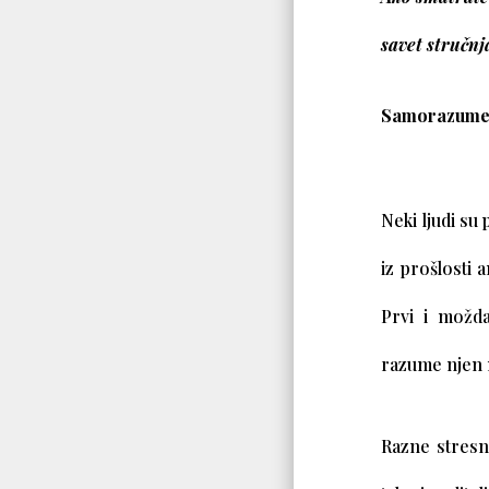
savet stručnj
Samorazume
Neki ljudi su
iz prošlosti 
Prvi i možda
razume njen n
Razne stresne