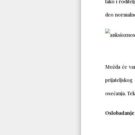
tako i rodite
deo normalno
Možda će vam
prijateljsko
osećanja. Tek
Oslobađanje 