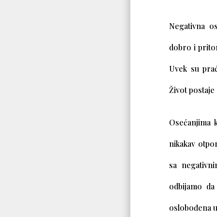
Negativna os
dobro i prito
Uvek su prać
Život postaj
Osećanjima k
nikakav otpor
sa negativn
odbijamo da 
oslobođena u