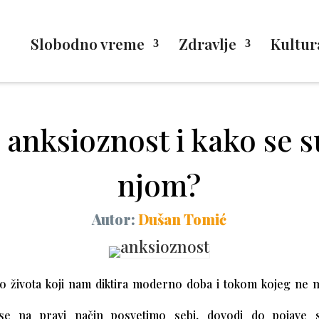
Slobodno vreme
Zdravlje
Kultur
o anksioznost i kako se s
njom?
Autor:
Dušan Tomić
 života koji nam diktira moderno doba i tokom kojeg ne 
e na pravi način posvetimo sebi,
dovodi do pojave s