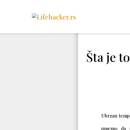
Šta je t
Ubrzan tempo
umemo da s