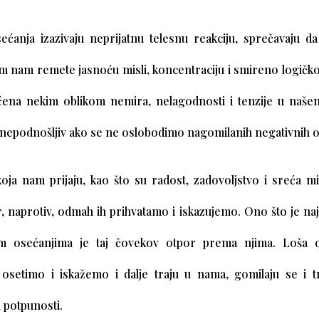
ećanja izazivaju neprijatnu telesnu reakciju, sprečavaju 
m nam remete jasnoću misli, koncentraciju i smireno logičko
ena nekim oblikom nemira, nelagodnosti i tenzije u naš
e nepodnošljiv ako se ne oslobodimo nagomilanih negativnih o
oja nam prijaju, kao što su radost, zadovoljstvo i sreća 
, naprotiv, odmah ih prihvatamo i iskazujemo. Ono što je naj
im osećanjima je taj čovekov otpor prema njima. Loša o
osetimo i iskažemo i dalje traju u nama, gomilaju se i 
 potpunosti.