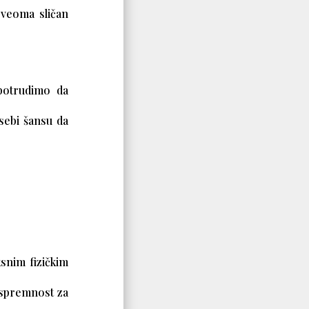
 veoma sličan
 potrudimo da
sebi šansu da
snim fizičkim
 spremnost za