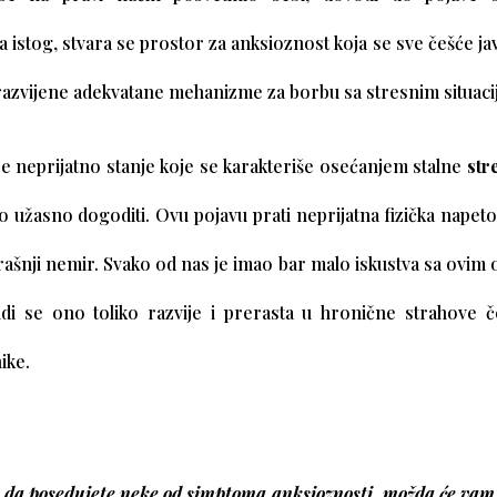
 istog, stvara se prostor za anksioznost koja se sve češće ja
razvijene adekvatane mehanizme za borbu sa stresnim situaci
e neprijatno stanje koje se karakteriše osećanjem stalne
str
o užasno dogoditi. Ovu pojavu prati neprijatna fizička napetos
rašnji nemir. Svako od nas je imao bar malo iskustva sa ovim 
udi se ono toliko razvije i prerasta u hronične strahove 
ike.
 da posedujete neke od simptoma anksioznosti, možda će vam 