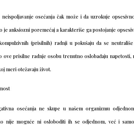
 i neispoljavanje osećanja čak može i da uzrokuje opsesivn
 je anksiozni poremećaj a karakteriše ga postojanje opsesivni
 kompulzivnih (prisilnih) radnji u pokušaju da se neutrališ
o ove prisilne radnje osobu trenutno oslobađaju napetosti, 
koj meri otežavaju život.
ativna osećanja ne skupe u našem organizmu odjedno
ko nije moguće ni osloboditi ih se odjednom, već i samo